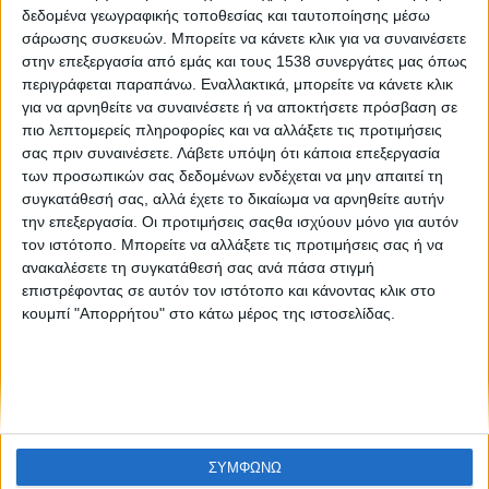
Στα Social Media, 11 - 18 Μαρτίου 2019
δεδομένα γεωγραφικής τοποθεσίας και ταυτοποίησης μέσω
σάρωσης συσκευών. Μπορείτε να κάνετε κλικ για να συναινέσετε
στην επεξεργασία από εμάς και τους 1538 συνεργάτες μας όπως
περιγράφεται παραπάνω. Εναλλακτικά, μπορείτε να κάνετε κλικ
για να αρνηθείτε να συναινέσετε ή να αποκτήσετε πρόσβαση σε
πιο λεπτομερείς πληροφορίες και να αλλάξετε τις προτιμήσεις
σας πριν συναινέσετε.
Λάβετε υπόψη ότι κάποια επεξεργασία
των προσωπικών σας δεδομένων ενδέχεται να μην απαιτεί τη
συγκατάθεσή σας, αλλά έχετε το δικαίωμα να αρνηθείτε αυτήν
None feed
την επεξεργασία. Οι προτιμήσεις σαςθα ισχύουν μόνο για αυτόν
τον ιστότοπο. Μπορείτε να αλλάξετε τις προτιμήσεις σας ή να
ανακαλέσετε τη συγκατάθεσή σας ανά πάσα στιγμή
επιστρέφοντας σε αυτόν τον ιστότοπο και κάνοντας κλικ στο
CONNECT
κουμπί "Απορρήτου" στο κάτω μέρος της ιστοσελίδας.
NEWSLETTER
ΣΥΜΦΩΝΩ