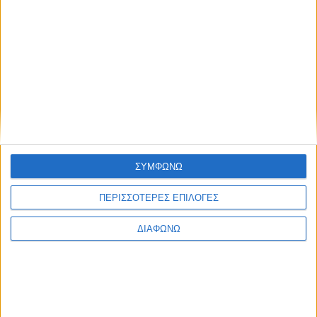
μεγαλύτερο εκθεσιακό section για το μέλλον των
πωλήσεων των ελληνικών ξενοδοχείων
Οι νέες τάσεις στις πωλήσεις των ξενοδοχείων στο Digital
& Sales Hub του 100% Hotel Show
Συναντιόμαστε Ξανά!: το νέο μήνυμα του 100% Hotel
Show
ΣΥΜΦΩΝΩ
Τα νέα σήματα του 100% Hotel Show για τους εκθέτες με
εξειδικευμένες λύσεις για ξενοδοχεία
ΠΕΡΙΣΣΟΤΕΡΕΣ ΕΠΙΛΟΓΕΣ
ΔΙΑΦΩΝΩ
Το 100% Hotel Show επανέρχεται τον Νοέμβριο με την
επετειακή 10η διοργάνωσή του
Το 100% Hotel Show στην Κρήτη: 13-14 Απριλίου