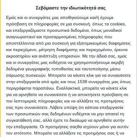
Το Hotel Show ανακοινώνει τη διεξαγωγή του τον
Σεβόμαστε την ιδιωτικότητά σας
Νοέμβριο σε Upgraded Version!
Εμείς και οι συνεργάτες μας αποθηκεύουμε και/ή έχουμε
πρόσβαση σε πληροφορίες σε μια συσκευή, όπως τα cookies,
«100% Hotel Architect of the Year: Το K-Studio ξεχωρίζει
και επεξεργαζόμαστε προσωπικά δεδομένα, όπως μοναδικοί
στον κόσμο του ξενοδοχειακού design»
αναγνωριστικοί και προσαρμοσμένες πληροφορίες που
αποστέλλονται από μια συσκευή για εξατομικευμένες διαφημίσεις
και περιεχόμενο, μέτρηση διαφήμισης και περιεχομένου, έρευνα
14 «out of the box» προτάσεις ξενοδοχειακού σχεδιασμού
ακροατηρίου και ανάπτυξη υπηρεσιών.
Με την άδειά σας, εμείς
στο 100% Hotel Show 2022 – Ψηφίστε την αγαπημένη
και οι συνεργάτες μας ενδέχεται να χρησιμοποιήσουμε ακριβή
σας!
δεδομένα γεωγραφικής τοποθεσίας και ταυτοποίησης μέσω
σάρωσης συσκευών. Μπορείτε να κάνετε κλικ για να συναινέσετε
στην επεξεργασία από εμάς και τους 1538 συνεργάτες μας όπως
8th 100% Hotel Design Awards 2021: Παράταση για την
περιγράφεται παραπάνω. Εναλλακτικά, μπορείτε να κάνετε κλικ
Υποβολή Συμμετοχής
για να αρνηθείτε να συναινέσετε ή να αποκτήσετε πρόσβαση σε
πιο λεπτομερείς πληροφορίες και να αλλάξετε τις προτιμήσεις
σας πριν συναινέσετε.
Λάβετε υπόψη ότι κάποια επεξεργασία
To 100% Hotel Show επανέρχεται τον Νοέμβριο με το
των προσωπικών σας δεδομένων ενδέχεται να μην απαιτεί τη
μήνυμα «More space, extra safety, better deals»
συγκατάθεσή σας, αλλά έχετε το δικαίωμα να αρνηθείτε αυτήν
την επεξεργασία. Οι προτιμήσεις σαςθα ισχύουν μόνο για αυτόν
τον ιστότοπο. Μπορείτε να αλλάξετε τις προτιμήσεις σας ή να
Ειδική ενότητα «real luxury» ετοιμάζει για πρώτη φορά το