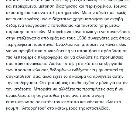
μέσα από τη δημιουργία ενός καινοτόμου δικτύου. Η Wise
και περιεχόμενο, μέτρηση διαφήμισης και περιεχομένου, έρευνα
Greece είναι μια νεοφυής επιχείρηση (start-up) που βρήκε τον
ακροατηρίου και ανάπτυξη υπηρεσιών.
Με την άδειά σας, εμείς
τρόπο να παρέχει σταθερή χρηματοδότηση σε ιδρύματα που
και οι συνεργάτες μας ενδέχεται να χρησιμοποιήσουμε ακριβή
έχουν ανάγκη, ενισχύοντας συγχρόνως το εισόδημα των
δεδομένα γεωγραφικής τοποθεσίας και ταυτοποίησης μέσω
μικρών παραγωγών. Όπως εξήγησε η ιδρύτρια της επιχείρησης
σάρωσης συσκευών. Μπορείτε να κάνετε κλικ για να συναινέσετε
στην επεξεργασία από εμάς και τους 1538 συνεργάτες μας όπως
Μελίνα Ταπραντζή, «συνεργαζόμαστε με 100 μικρούς
περιγράφεται παραπάνω. Εναλλακτικά, μπορείτε να κάνετε κλικ
παραγωγούς απ’ όλη την Ελλάδα που παράγουν προϊόντα
για να αρνηθείτε να συναινέσετε ή να αποκτήσετε πρόσβαση σε
διατροφής και τα διοχετεύουμε σε αγορές του εσωτερικού και
πιο λεπτομερείς πληροφορίες και να αλλάξετε τις προτιμήσεις
του εξωτερικού. Το κέρδος μας μετατρέπεται σε τρόφιμα για
σας πριν συναινέσετε.
Λάβετε υπόψη ότι κάποια επεξεργασία
ορφανοτροφεία, κοινωνικά παντοπωλεία συσσίτια
των προσωπικών σας δεδομένων ενδέχεται να μην απαιτεί τη
κ.λπ.». Διαβάστε περισσότερες πληροφορίες εδώ:
συγκατάθεσή σας, αλλά έχετε το δικαίωμα να αρνηθείτε αυτήν
https://goo.gl/UVybsc
.
την επεξεργασία. Οι προτιμήσεις σαςθα ισχύουν μόνο για αυτόν
τον ιστότοπο. Μπορείτε να αλλάξετε τις προτιμήσεις σας ή να
ΓΣΕΕ: Τι ισχύει για την άδεια σχολικής παρακολούθησης
ανακαλέσετε τη συγκατάθεσή σας ανά πάσα στιγμή
(
https://goo.gl/uAn5av)
επιστρέφοντας σε αυτόν τον ιστότοπο και κάνοντας κλικ στο
κουμπί "Απορρήτου" στο κάτω μέρος της ιστοσελίδας.