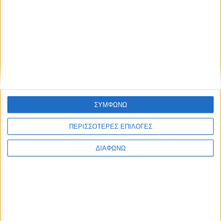
περπατούσαν καθόλου, όσες έκαναν μια κάποια άσκηση,
όπως
περπάτημα
, είχαν κατά μέσο όρο 11% λιγότερες
πιθανότητες να εμφανίσουν καρδιακή ανεπάρκεια. Ο κίνδυνος
ήταν μειωμένος κατά 35% σε όσες περπατούσαν πολύ ή
έκαναν άλλη τακτική άσκηση. Διαβάστε περισσότερες
πληροφορίες εδώ:
https://goo.gl/e544Jp
.
Εξετάσεις για το μέλλον μας
(
https://goo.gl/DZyV6S)
ΣΥΜΦΩΝΩ
ΠΕΡΙΣΣΟΤΕΡΕΣ ΕΠΙΛΟΓΕΣ
ΔΙΑΦΩΝΩ