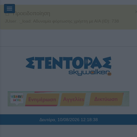
Προειδοποίηση
JUser: :_load: Αδυναμία φόρτωσης χρήστη με Α/Α (ID): 738
Δευτέρα, 10/08/2026
12:18:39