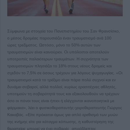
Σύμφωνα με στοιχεία του Πανεπιστημίου του Σαν Φρανσίσκο,
ο μέσος δρομέας παρουσιάζει έναν τραυματισμό ανά 100
ώρες τρεξίματος. Ωστόσο, μόνο το 50% αυτών των
τραυματισμών είναι καινούριοι. Οι υπόλοιποι αποτελούν
υποτροπές παλαιότερων τραυμάτων. Η συχνότητα των
τραυματισμών πλησιάζει το 18% στους νέους δρομείς και
σχεδόν το 7,5% σε όσους τρέχουν για λόγους ψυχαγωγίας. «Οι
τραυματισμοί κατά το τρέξιμο είναι πάρα πολύ συχνοί και εν
δυνάμει σοβαροί, αλλά πολλοί, κυρίως ερασιτέχνες αθλητές,
υποτιμούν τη σοβαρότητά τους και εξακολουθούν να τρέχουν
όσο οι πόνοι τους είναι ήπιοι ή ελέγχονται ικανοποιητικά με
φάρμακα», λέει ο φυσικοθεραπευτής-χειροθεραπευτής Γιώργος
Κακαβάς. «Είτε πρόκειται όμως για απλό ερεθισμό των μυών
της κνήμης είτε για κάταγμα κόπωσης, η καθυστέρηση της
θεραπείας μπορεί να έχει σοβαρές, απρόβλεπτες