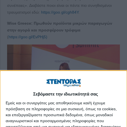
συνέπειες». Διαβάστε ποιοι είναι οι πέντε πιο συνηθισμένοι
τραυματισμοί εδώ:
https://goo.gl/cgh84Y
.
Wise Greece: Πρωθούν προϊόντα μικρών παραγωγών
στην αγορά και προσφέρουν τρόφιμα
(
https://goo.gl/EvPHj5)
Σεβόμαστε την ιδιωτικότητά σας
Εμείς και οι συνεργάτες μας αποθηκεύουμε και/ή έχουμε
πρόσβαση σε πληροφορίες σε μια συσκευή, όπως τα cookies,
και επεξεργαζόμαστε προσωπικά δεδομένα, όπως μοναδικοί
Βοηθούν μικρούς παραγωγούς να πουλήσουν τα προϊόντα
αναγνωριστικοί και προσαρμοσμένες πληροφορίες που
τους, αλλά και ανθρώπους που έχουν ανάγκη από τρόφιμα,
αποστέλλονται από μια συσκευή για εξατομικευμένες διαφημίσεις