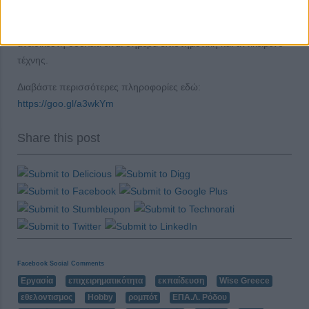
εργασία στον σημερινό κόσμο είναι τόσο εξειδικευμένη, που
αυτή που θεωρούνταν στο παρελθόν τετριμμένη και σχετικά
ανειδίκευτη δουλειά είναι σήμερα επιστημονική και αντικείμενο
τέχνης.
Διαβάστε περισσότερες πληροφορίες εδώ:
https://goo.gl/a3wkYm
Share this post
Facebook Social Comments
Εργασία
επιχειρηματικότητα
εκπαίδευση
Wise Greece
εθελοντισμος
Hobby
ρομπότ
ΕΠΑ.Λ. Ρόδου