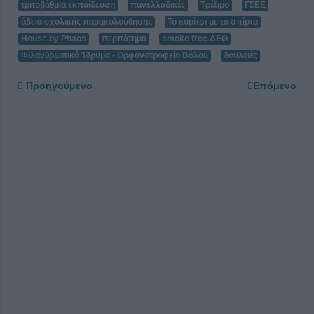
τριτοβάθμια εκπαίδευση
πανελλαδικές
Τρέξιμο
ΓΣΕΕ
άδεια σχολικής παρακολούθησης
Το κορίτσι με τα σπίρτα
House by Phaos
περπάτημα
smoke free ΔΕΘ
Φιλανθρωπικό Ίδρυμα - Ορφανοτροφείο Βόλου
δουλειές
Προηγούμενο
Επόμενο