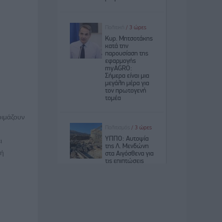
οιμάζουν
ι
κή