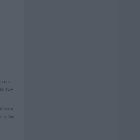
ια οι
μέα των
εδώ και
, η ίδια