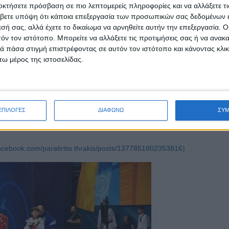
οκτήσετε πρόσβαση σε πιο λεπτομερείς πληροφορίες και να αλλάξετε τι
βετε υπόψη ότι κάποια επεξεργασία των προσωπικών σας δεδομένων ε
εσή σας, αλλά έχετε το δικαίωμα να αρνηθείτε αυτήν την επεξεργασία. 
τόν τον ιστότοπο. Μπορείτε να αλλάξετε τις προτιμήσεις σας ή να ανακα
ει την αξία του εθελοντισμού και της φιλανθρωπίας; Προφανώς, όντας ο
 πάσα στιγμή επιστρέφοντας σε αυτόν τον ιστότοπο και κάνοντας κλι
ω μέρος της ιστοσελίδας.
αναν οι γονείς των μαθητών του δημοτικού σχολείου «Άνοιξη» και έκα
ό όλους τους άλλους. Διοχετεύουν εθελοντικά πολύ από τον ελεύθερο 
ανθρώπους που το έχουν ανάγκη, ενώ πραγματοποιούν δράσεις που επι
νώθηκαν και έβαψαν μόνοι τους όλους τους χώρους του σχολείου. Διαβ
ΕΠΙΛΟΓΕΣ
ΔΙΑΦΩΝΩ
ΣΥ
cebook.com/paratiritis.thrakis/posts/1377851802353816
)