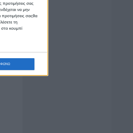
ς προτιμήσεις σας
νδέχεται να μην
Οι προτιμήσεις σαςθα
λέσετε τη
 ίδιος
κ στο κουμπί
ναν τον
χρόνο
στρέφουν
άστε
ΜΦΩΝΩ