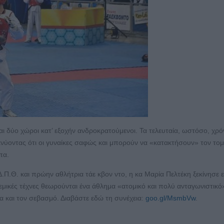
αι δύο χώροι κατ’ εξοχήν ανδροκρατούμενοι. Τα τελευταία, ωστόσο, χρόν
κνύοντας ότι οι γυναίκες σαφώς και μπορούν να «κατακτήσουν» τον το
πα.
Δ.Π.Θ. και πρώην αθλήτρια τάε κβον ντο, η κα Μαρία Πελτέκη ξεκίνησε 
ολεμικές τέχνες θεωρούνται ένα άθλημα «ατομικό και πολύ ανταγωνιστικό»
α και τον σεβασμό. Διαβάστε εδώ τη συνέχεια:
goo.gl/MsmbVw
.