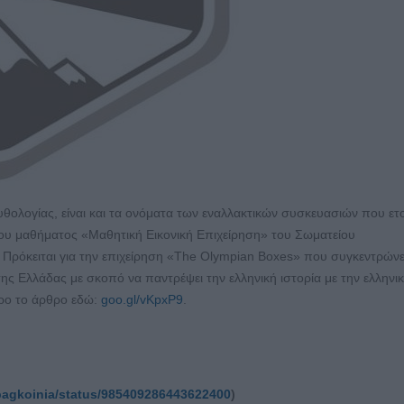
μυθολογίας, είναι και τα ονόματα των εναλλακτικών συσκευασιών που ετ
του μαθήματος «Μαθητική Εικονική Επιχείρηση» του Σωματείου
 Πρόκειται για την επιχείρηση «The Olympian Boxes» που συγκεντρώνε
ς Ελλάδας με σκοπό να παντρέψει την ελληνική ιστορία με την ελληνι
ηρο το άρθρο εδώ:
goo.gl/vKpxP9
.
/pagkoinia/status/985409286443622400
)