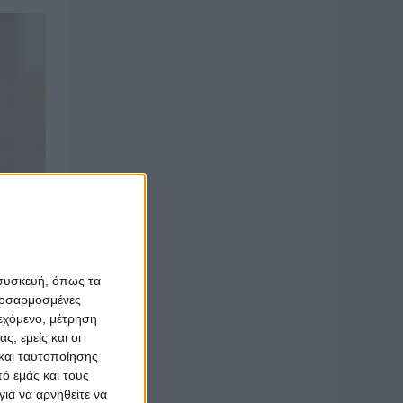
 συσκευή, όπως τα
προσαρμοσμένες
ιεχόμενο, μέτρηση
ς, εμείς και οι
και ταυτοποίησης
ό εμάς και τους
ια να αρνηθείτε να