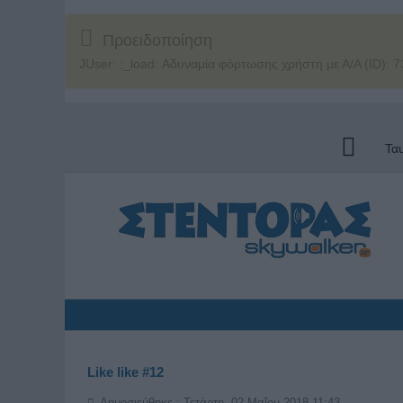
Προειδοποίηση
JUser: :_load: Αδυναμία φόρτωσης χρήστη με Α/Α (ID): 7
Τα
Like like #12
Δημοσιεύθηκε : Τετάρτη, 02 Μαΐου 2018 11:43