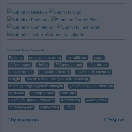
Facebook Social Comments
Εργασία
επιχειρηματικότητα
εκπαίδευση
χομπι
εθελοντισμος
Hobby
Έλληνες γιατροί
οδοντίατροι
φαρμακοποιοί
φυσικοθεραπευτές
συνέντευξη εργασίας
πτυχίο
Ανοικτό Πανεπιστήμιο Θεσσαλονίκης
Δεύτερη επιχειρηματική ευκαιρία
γενική επιχειρηματικότητα
AgriFood
Orange Grove
start-ups
Ελληνική Ομάδα Διάσωσης
παράσταση
φωτογραφία
φωτογράφηση
γυμναστική
βάρη
Προηγούμενο
Επόμενο