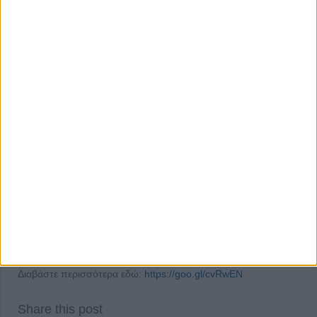
Είτε προσπαθείς να χάσεις λίπος είτε να αναπτύξεις τη μυϊκή
σου μάζα, μετά από μια προπόνηση με βάρη οφείλεις να
ακολουθήσεις κανόνες οι οποίοι διασφαλίζουν ότι θα οδηγηθείς
με απόλυτη επιτυχία στον στόχο σου. Ποιοι είναι αυτοί οι
κανόνες;
Πιες νερό
Φάε πρωτεΐνη και υδατάνθρακες
Πιες γάλα το βράδυ
Κοιμήσου καλά
Διαβάστε περισσότερα εδώ:
https://goo.gl/cvRwEN
Share this post