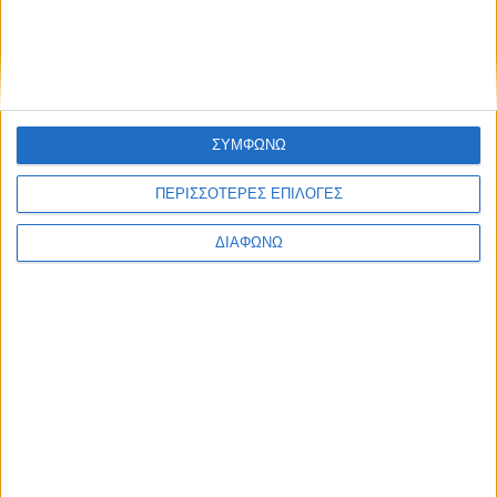
https://orangegrove.eu/agriculture/
Το πρόγραμμα
διοργανώνεται σε συνεργασία με τους IdeaHackers και με την
υποστήριξη της αμερικανικής πρεσβείας στην Αθήνα, στο
πλαίσιο της συνεργασίας των ΗΠΑ με την Ολλανδία στη
διοργάνωση του Παγκοσμίου Συνεδρίου Επιχειρηματικότητας
ΣΥΜΦΩΝΩ
τον Ιούνιο του 2019. Διαβάστε περισσότερα εδώ:
https://goo.gl/aAeuog
ΠΕΡΙΣΣΟΤΕΡΕΣ ΕΠΙΛΟΓΕΣ
ΔΙΑΦΩΝΩ
Ελληνική Ομάδα Διάσωσης: Στόχος η διάσωση κάθε
ανθρώπινης ζωής
(
https://goo.gl/UG8nji)