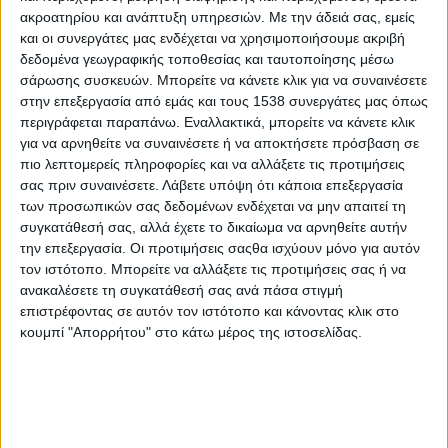
ακροατηρίου και ανάπτυξη υπηρεσιών.
Με την άδειά σας, εμείς
Όταν αγαπάς αυτό που κάνεις, περνάς τη ζωή σου πιο
και οι συνεργάτες μας ενδέχεται να χρησιμοποιήσουμε ακριβή
ευχάριστα και πιο δημιουργικά. Όταν οι υποψήφιοι λένε ότι
δεδομένα γεωγραφικής τοποθεσίας και ταυτοποίησης μέσω
αγαπούν την εργασία που κάνουν, περνούν το μήνυμα ότι
σάρωσης συσκευών. Μπορείτε να κάνετε κλικ για να συναινέσετε
έχουν να δώσουν τον καλύτερο τους εαυτό για τη θέση.
στην επεξεργασία από εμάς και τους 1538 συνεργάτες μας όπως
Άλλωστε, αυτό είναι που ζητούν οι εργοδότες. Διαβάστε
περιγράφεται παραπάνω. Εναλλακτικά, μπορείτε να κάνετε κλικ
για να αρνηθείτε να συναινέσετε ή να αποκτήσετε πρόσβαση σε
περισσότερα εδώ:
https://goo.gl/jVDPnF
πιο λεπτομερείς πληροφορίες και να αλλάξετε τις προτιμήσεις
σας πριν συναινέσετε.
Λάβετε υπόψη ότι κάποια επεξεργασία
των προσωπικών σας δεδομένων ενδέχεται να μην απαιτεί τη
συγκατάθεσή σας, αλλά έχετε το δικαίωμα να αρνηθείτε αυτήν
την επεξεργασία. Οι προτιμήσεις σαςθα ισχύουν μόνο για αυτόν
Ένα πτυχίο ακόμη μπορεί να σας σώσει τη ζωή: Η
τον ιστότοπο. Μπορείτε να αλλάξετε τις προτιμήσεις σας ή να
μόρφωση μειώνει τις πιθανότητες καρδιοπάθειας και όχι
ανακαλέσετε τη συγκατάθεσή σας ανά πάσα στιγμή
μόνο
(
https://goo.gl/dmQi7R)
επιστρέφοντας σε αυτόν τον ιστότοπο και κάνοντας κλικ στο
κουμπί "Απορρήτου" στο κάτω μέρος της ιστοσελίδας.