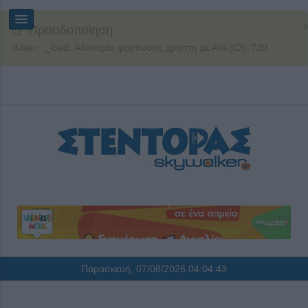
Προειδοποίηση
JUser: :_load: Αδυναμία φόρτωσης χρήστη με Α/Α (ID): 730
Παρασκευή, 07/08/2026
04:04:43