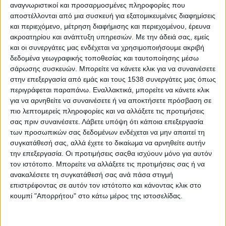
αναγνωριστικοί και προσαρμοσμένες πληροφορίες που
Πρώτο βασικό εύρημα της έρευνας αποτελεί η διαχρονικά
αποστέλλονται από μια συσκευή για εξατομικευμένες διαφημίσεις
αυξητική τάση του ποσοστού των απασχολουμένων που
και περιεχόμενο, μέτρηση διαφήμισης και περιεχομένου, έρευνα
ακροατηρίου και ανάπτυξη υπηρεσιών.
Με την άδειά σας, εμείς
έχουν βρεθεί εκτός αγοράς τουλάχιστον μία φορά στην
και οι συνεργάτες μας ενδέχεται να χρησιμοποιήσουμε ακριβή
επαγγελματική ζωή τους. Το ασταθές περιβάλλον ευνοεί τόσο
δεδομένα γεωγραφικής τοποθεσίας και ταυτοποίησης μέσω
την κινητικότητα των στελεχών εντός αγοράς, όσο και την
σάρωσης συσκευών. Μπορείτε να κάνετε κλικ για να συναινέσετε
πιθανότητα να βρεθούν εκτός αγοράς εργασίας για κάποιο
στην επεξεργασία από εμάς και τους 1538 συνεργάτες μας όπως
διάστημα.
περιγράφεται παραπάνω. Εναλλακτικά, μπορείτε να κάνετε κλικ
για να αρνηθείτε να συναινέσετε ή να αποκτήσετε πρόσβαση σε
Συγκεκριμένα, το 64% των ερωτώμενων που αυτή τη στιγμή
πιο λεπτομερείς πληροφορίες και να αλλάξετε τις προτιμήσεις
εργάζονται δήλωσε ότι έχει βρεθεί εκτός αγοράς εργασίας
σας πριν συναινέσετε.
Λάβετε υπόψη ότι κάποια επεξεργασία
τουλάχιστον μία φορά σε σύγκριση με το 58% που δήλωνε το
των προσωπικών σας δεδομένων ενδέχεται να μην απαιτεί τη
ίδιο το 2017. Οι περισσότεροι από αυτούς (32%) ανέφεραν ότι
συγκατάθεσή σας, αλλά έχετε το δικαίωμα να αρνηθείτε αυτήν
την επεξεργασία. Οι προτιμήσεις σαςθα ισχύουν μόνο για αυτόν
χρειάστηκαν διάστημα μικρότερο των 6 μηνών για να
τον ιστότοπο. Μπορείτε να αλλάξετε τις προτιμήσεις σας ή να
επανατοποθετηθούν στην αγορά, ενώ το 15% των
ανακαλέσετε τη συγκατάθεσή σας ανά πάσα στιγμή
συμμετεχόντων στην έρευνα χρειάστηκε 6-11 μήνες.
επιστρέφοντας σε αυτόν τον ιστότοπο και κάνοντας κλικ στο
κουμπί "Απορρήτου" στο κάτω μέρος της ιστοσελίδας.
Σε αρκετές περιπτώσεις η επανένταξη στην αγορά εργασίας
καθυστερεί. Η διατήρηση επαφής των υποψηφίων με την
αγορά, καθώς και οι στοχευμένες ενέργειες αναζήτησης,