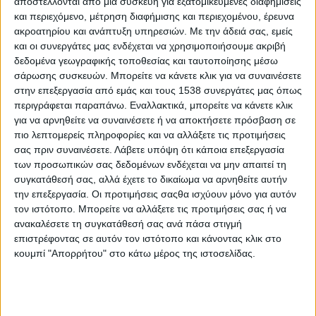
διευρύνοντας έτσι σημαντικά το διατροφικό φάσμα τους.
αποστέλλονται από μια συσκευή για εξατομικευμένες διαφημίσεις
και περιεχόμενο, μέτρηση διαφήμισης και περιεχομένου, έρευνα
Η διεπιστημονική ερευνητική ομάδα υπό την καθηγήτρια δρ.
ακροατηρίου και ανάπτυξη υπηρεσιών.
Με την άδειά σας, εμείς
Κατερίνα Χαρβάτη, επικεφαλής της Παλαιοανθρωπολογίας στο
και οι συνεργάτες μας ενδέχεται να χρησιμοποιήσουμε ακριβή
δεδομένα γεωγραφικής τοποθεσίας και ταυτοποίησης μέσω
γερμανικό Ινστιτούτο «Σένκενμπεργκ για την Ανθρώπινη
σάρωσης συσκευών. Μπορείτε να κάνετε κλικ για να συναινέσετε
Εξέλιξη και το Παλαιοπεριβάλλον» του Πανεπιστημίου του
στην επεξεργασία από εμάς και τους 1538 συνεργάτες μας όπως
Τίμπινγκεν, δείχνει ότι η σημαντική αυτή αύξηση της
περιγράφεται παραπάνω. Εναλλακτικά, μπορείτε να κάνετε κλικ
επιδεξιότητας των χεριών φαίνεται να εμφανίστηκε πριν
για να αρνηθείτε να συναινέσετε ή να αποκτήσετε πρόσβαση σε
περίπου δύο εκατομμύρια χρόνια. Οι ερευνητές ανέλυσαν
πιο λεπτομερείς πληροφορίες και να αλλάξετε τις προτιμήσεις
απολιθωμένα οστά του αντίχειρα, χρησιμοποιώντας
σας πριν συναινέσετε.
Λάβετε υπόψη ότι κάποια επεξεργασία
πρωτοποριακά ψηφιακά μοντέλα για τον υπολογισμό της
των προσωπικών σας δεδομένων ενδέχεται να μην απαιτεί τη
συγκατάθεσή σας, αλλά έχετε το δικαίωμα να αρνηθείτε αυτήν
επιδεξιότητας σε διάφορα είδη ανθρωπιδών.
την επεξεργασία. Οι προτιμήσεις σαςθα ισχύουν μόνο για αυτόν
Η έρευνα πραγματοποιήθηκε στο πλαίσιο στενής συνεργασίας
τον ιστότοπο. Μπορείτε να αλλάξετε τις προτιμήσεις σας ή να
ανακαλέσετε τη συγκατάθεσή σας ανά πάσα στιγμή
με το Ινστιτούτο Κλινικής Εγκεφάλου Hertie στο Τίμπινγκεν, την
επιστρέφοντας σε αυτόν τον ιστότοπο και κάνοντας κλικ στο
Ιατρική Σχολή των Αθηνών (Μονάδα Δικαστικής
κουμπί "Απορρήτου" στο κάτω μέρος της ιστοσελίδας.
Ανθρωπολογίας) και το Μουσείο Φυσικής Ιστορίας της
Βασιλείας. Τα αποτελέσματα δημοσιεύθηκαν στο τελευταίο
τεύχος του επιστημονικού περιοδικού βιολογίας «Current
Biology».