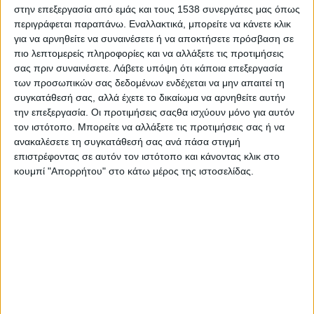
στην επεξεργασία από εμάς και τους 1538 συνεργάτες μας όπως
περιγράφεται παραπάνω. Εναλλακτικά, μπορείτε να κάνετε κλικ
Σύμφωνα με τη σχετική μελέτη αντιπροσωπεύουν το 99,9%
για να αρνηθείτε να συναινέσετε ή να αποκτήσετε πρόσβαση σε
του συνολικού αριθμού των ελληνικών επιχειρήσεων, το 87%
πιο λεπτομερείς πληροφορίες και να αλλάξετε τις προτιμήσεις
της απασχόλησης και το 19,3% του Α.Ε.Π. Ωστόσο ο πολύ
σας πριν συναινέσετε.
Λάβετε υπόψη ότι κάποια επεξεργασία
μεγάλος αριθμός των πολύ μικρών επιχειρήσεων (96,9% έναντι
των προσωπικών σας δεδομένων ενδέχεται να μην απαιτεί τη
93% στην Ε.Ε.) και ο συνακόλουθος
συγκατάθεσή σας, αλλά έχετε το δικαίωμα να αρνηθείτε αυτήν
παραγωγικός κατακερματισμός αποτελούν τροχοπέδη για την
την επεξεργασία. Οι προτιμήσεις σαςθα ισχύουν μόνο για αυτόν
τον ιστότοπο. Μπορείτε να αλλάξετε τις προτιμήσεις σας ή να
ανταγωνιστικότητά τους. Χαρακτηριστικότερο παράδειγμα
ανακαλέσετε τη συγκατάθεσή σας ανά πάσα στιγμή
η πολύ χαμηλή παραγωγικότητα των Μ.μ.Ε. στην Ελλάδα, η
επιστρέφοντας σε αυτόν τον ιστότοπο και κάνοντας κλικ στο
οποία κυμαίνεται στο 50% του ευρωπαϊκού μέσου όρου).
κουμπί "Απορρήτου" στο κάτω μέρος της ιστοσελίδας.
Ωστόσο μεταξύ των Μ.μ.Ε. οι μεσαίες επιχειρήσεις εμφανίζουν
178% μεγαλύτερη φαινόμενη παραγωγικότητα από τις πολύ
μικρές και 40% από τις μικρές. Ένα άλλο σημαντικό εύρημα
είναι ότι η ευελιξία του πολύ μικρού μεγέθους δεν
μετασχηματίζεται σε απόδοση, με τις πολύ μικρές επιχειρήσεις
(το 96,9% του συνόλου) να παράγουν περίπου το 9,3% του
Α.Ε.Π., ενώ οι μικρές και οι μεσαίες (το 3% του συνόλου) να
παράγουν περίπου το 10% του Α.Ε.Π. Τέλος, πλέον οι Μ.μ.Ε.
έχουν εξελιχθεί σε «τροφοδότη» της ανεργίας (από 2,39 εκατ.