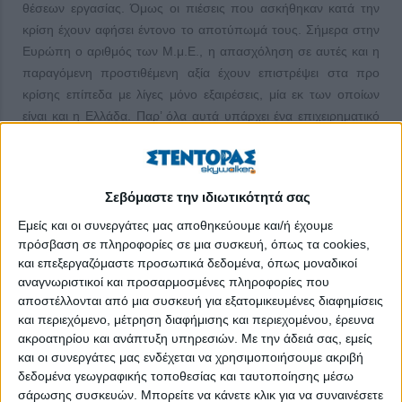
θέσεων εργασίας. Όμως οι πιέσεις που ασκήθηκαν κατά την
κρίση έχουν αφήσει έντονο το αποτύπωμά τους. Σήμερα στην
Ευρώπη ο αριθμός των Μ.μ.Ε., η απασχόληση σε αυτές και η
παραγόμενη προστιθέμενη αξία έχουν επιστρέψει στα προ
κρίσης επίπεδα με λίγες μόνο εξαιρέσεις, μία εκ των οποίων
είναι και η Ελλάδα. Παρ’ όλα αυτά υπάρχει ένα επιχειρηματικό
προφίλ μεσαίων και μικρών επιχειρήσεων που αντέχει στην
κρίση και που μπορεί να οδηγήσει και στην ανάκαμψη. Το
μήνυμα αυτό αποτυπώνει σχετική μελέτη του Σ.Ε.Β. και της
Σεβόμαστε την ιδιωτικότητά σας
E.Y. Ελλάδος. Το πρώτο μέρος της μελέτης καταγράφει τις
εξελίξεις και τα βασικά προβλήματα των Μ.μ.Ε. στη χώρα μας
Εμείς και οι συνεργάτες μας αποθηκεύουμε και/ή έχουμε
πρόσβαση σε πληροφορίες σε μια συσκευή, όπως τα cookies,
και εντοπίζει τα επιχειρηματικά χαρακτηριστικά που ενισχύουν
και επεξεργαζόμαστε προσωπικά δεδομένα, όπως μοναδικοί
τις αντοχές τους στην κρίση, βελτιώνουν τις δυνατότητες
αναγνωριστικοί και προσαρμοσμένες πληροφορίες που
ανάκαμψής τους και επιταχύνουν την παραγωγική τους
αποστέλλονται από μια συσκευή για εξατομικευμένες διαφημίσεις
μεγέθυνση.
και περιεχόμενο, μέτρηση διαφήμισης και περιεχομένου, έρευνα
ακροατηρίου και ανάπτυξη υπηρεσιών.
Με την άδειά σας, εμείς
Το τοπίο σήμερα
και οι συνεργάτες μας ενδέχεται να χρησιμοποιήσουμε ακριβή
δεδομένα γεωγραφικής τοποθεσίας και ταυτοποίησης μέσω
Τα σημαντικότερα ευρήματα της Ε.Υ. για τη σημερινή
σάρωσης συσκευών. Μπορείτε να κάνετε κλικ για να συναινέσετε
κατάσταση των Μ.μ.Ε. είναι τα ακόλουθα: