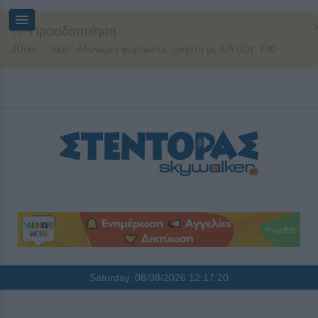
Προειδοποίηση
JUser: :_load: Αδυναμία φόρτωσης χρήστη με Α/Α (ID): 730
Saturday, 08/08/2026
12:17:21