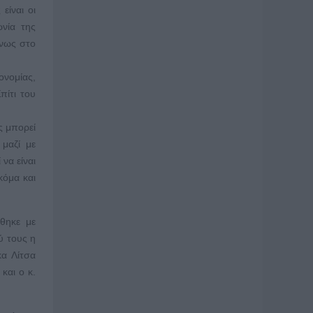
είναι οι
ωνία της
ένως στο
ονομίας,
πίτι του
ς μπορεί
 μαζί με
να είναι
κόμα και
θηκε με
ύ τους η
κα Λίτσα
και ο κ.