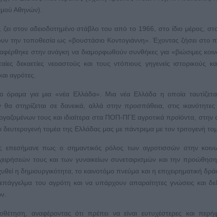
σμού Αθηνών).
, ζει στον αδειοδοτημένο στάβλο του από το 1966, στο ίδιο μέρος, στο
ουν την τοποθεσία ως «βουστάσιο Κοντογιάννη». Έχοντας ζήσει στο π
ναφέρθηκε στην ανάγκη να διαμορφωθούν συνθήκες για «βιώσιμες κοιν
αίες δεκαετίες νεοαστούς και τους ντόπιους γηγενείς ιστορικούς κα
αι αγρότες.
ο όραμα για μια «νέα Ελλάδα». Μια νέα Ελλάδα η οποία ταυτίζετα
 θα στηρίζεται σε δανεικά, αλλά στην προσπάθεια, στις ικανότητες
ργαζομένων τους και ιδιαίτερα στα ΠΟΠ-ΠΓΕ αγροτικά προϊόντα, στην 
 δευτερογενή τομέα της Ελλάδας μας με πάντρεμα με τον τριτογενή τομ
ς επεσήμανε πως ο σημαντικός ρόλος των αγροτισσών στην κοινω
χειρήσεών τους και των γυναικείων συνεταιρισμών και την προώθηση
θεί η δημιουργικότητα, το καινοτόμο πνεύμα και η επιχειρηματική δρά
επάγγελμα του αγρότη και να υπάρχουν απαραίτητες γνώσεις και δεξ
ν.
θέτηση, αναφέροντας ότι πρέπει να είναι ευτυχέστερες και περή