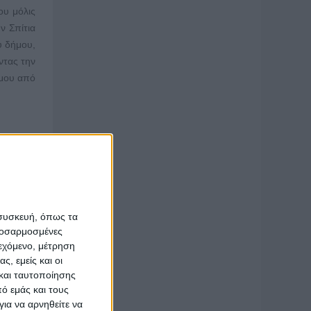
ου μόλις
ν Σπίτια
υ δήμου,
ντας την
σμου από
σία στην
α κάνουν
 αγρότης
δηλώσεις
 συσκευή, όπως τα
προσαρμοσμένες
υνεχείς,
ιεχόμενο, μέτρηση
ς, εμείς και οι
ισκέψεις
και ταυτοποίησης
 Εκεί θα
ό εμάς και τους
ου τόπου
ια να αρνηθείτε να