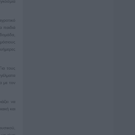
αγκόσμια
αγροτικό
α παιδιά
βδομάδα,
ημόσιους
λυήμερες
Για τους
γγέλματα
α με τον
ιάζει να
ιακή και
φυσικού,
να είναι