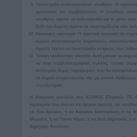
Υποστήριξη συλλογικοτήτων υπαίθρου: Η αγροτική 
φροντιστές του περιβάλλοντος. Η ύπαιθρος απαιτ
υπαίθρου πρέπει να ενδυναμωθεί και το μέσο είναι
Σπίτι του Αγρότη πρέπει να υποστηρίζονται νέες συλλ
Κοινωνική οικονομία: Η αγροτική κοινωνία εξυπηρετ
κυρίως συνεταιρισμούς (αγροτικούς, καταναλωτικού
Αγρότη πρέπει να προετοιμάζει επαρκώς τους πιθανο
Τοπική εφοδιαστική αλυσίδα: Αυτή μπορεί να εκφρ
να είναι συμβολαιογραφικές σχέσεις, τοπικά σύμφ
συλλογικές δομές παραγωγών, που θα εξασφαλίζουν σ
τα σημεία συγκέντρωσης της μη τοπικά διαθέσιμη
στο εξωτερικό.
Η εξαιρετική φιλοξενία στο ICOMOS (Πειραιώς 73,
κεράσματα που έκαναν και έφεραν αγρότες της υπαίθρου
κα Εύα Βρυώνη, η κα Κατερίνα Κοντογιάννη, η κα Μ
Μωραΐτη, η κα Γιάννα Μίχου, η κα Λέτα Δαρσακλή, ο κ.
Δημήτρης Φυντάνης.