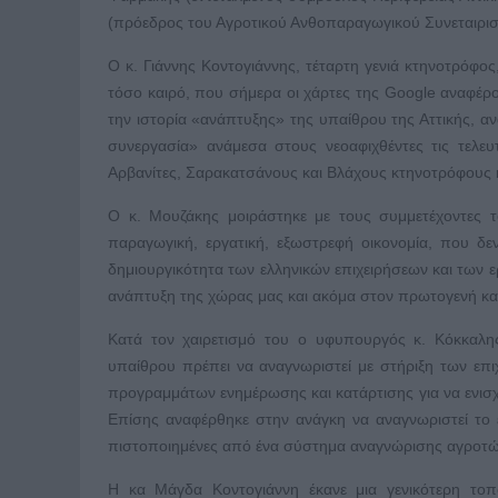
(πρόεδρος του Αγροτικού Ανθοπαραγωγικού Συνεταιρι
Ο κ. Γιάννης Κοντογιάννης, τέταρτη γενιά κτηνοτρόφος
τόσο καιρό, που σήμερα οι χάρτες της Google αναφέρ
την ιστορία «ανάπτυξης» της υπαίθρου της Αττικής, α
συνεργασία» ανάμεσα στους νεοαφιχθέντες τις τελευτ
Αρβανίτες, Σαρακατσάνους και Βλάχους κτηνοτρόφους κ
Ο κ. Μουζάκης μοιράστηκε με τους συμμετέχοντες τ
παραγωγική, εργατική, εξωστρεφή οικονομία, που δεν
δημιουργικότητα των ελληνικών επιχειρήσεων και των ε
ανάπτυξη της χώρας μας και ακόμα στον πρωτογενή και
Κατά τον χαιρετισμό του ο υφυπουργός κ. Κόκκαλη
υπαίθρου πρέπει να αναγνωριστεί με στήριξη των επι
προγραμμάτων ενημέρωσης και κατάρτισης για να ενισχυ
Επίσης αναφέρθηκε στην ανάγκη να αναγνωριστεί το 
πιστοποιημένες από ένα σύστημα αναγνώρισης αγροτώ
Η κα Μάγδα Κοντογιάννη έκανε μια γενικότερη τοπο