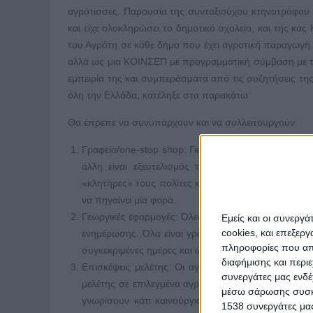
αγρότισσες. Παρουσία της συνταξιούχου κτηνοτρόφου κ
και είχε ολοκληρώσει το δημοτικό σχολείο, και της κα
του Αγρότη σε κάθε δήμο που έχει αγροτική παραγωγή.
αλλά ως μια ΚΟΙΝΣΕΠ με προγραμματική σύμβαση με το
εμπειρία της και συμπεράσματα από τις συζητήσεις τ
όλη την Ελλάδα, κατέληξε στα παρακάτω:
Θα έπρεπε να συνυπάρχουν και να συλλειτουργούν:
Γραφείο/one-stop shop: Για να μην ταλαιπωρούνται 
άλλη είναι εξευτελισμός του επαγγελματία, του 
«κλητήρες» τους πολίτες και να πηγαίνουν τα έγγρα
να πηγαίνει μία φορά.
Γεωργικές εφαρμογές: Όλες οι πληροφορίες για τις εξ
Εμείς και οι συνεργ
cookies, και επεξε
ενημέρωσης. Όλα είναι γραμμένα σε μια ξύλινη γλώ
πληροφορίες που απο
συγκεκριμένες ημέρες και ώρες να πηγαίνουν οι υπε
διαφήμισης και περι
Επισκέψεις μελέτης: Οι αγρότες και γενικότερα οι 
συνεργάτες μας ενδέ
μελέτης σε επιλεγμένα αγροκτήματα/εκμεταλλεύσεις. Τ
μέσω σάρωσης συσκευ
γνωρίσουν κάτι καινούργιο. Κυρίως όμως θα γνωρ
1538 συνεργάτες μας