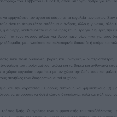
τέντορας» του Σαββάτου 6/10/2018, όπου υπήρχαν άρθρα για την Π
είς να ερμηνεύσεις τον αγροτικό κόσμο με τα εργαλεία των αστών. Στον 
τούς είναι το άτομο (άλλο εισόδημα ο άνδρας, άλλο η γυναίκα, άλλο τ
α, η συνεχής διαθεσιμότητα είναι 24 ώρες την ημέρα για 7 ημέρες την ε
φους). Για τους αστούς μιλάμε για 8ωρο ημερησίως –και για τους δ
ην εβδομάδα, με… weekend και καλοκαιρινές διακοπές ή ακόμα και πο
σσες είναι πολύ δύσκολες, βαριές και μοναχικές – οι περισσότερες. 
 εξασφάλιση του προϊσταμένου, ακόμα και τα βαρέα και ανθυγιεινά επα
τες ο χώρος εργασίας συμπίπτει με τον χώρο της ζωής τους και μάλιστ
ούς συνήθως είναι διαφορετικοί αυτοί οι χώροι.
ο και την αγρότισσα με όρους αστικούς και φεμινιστικούς (!) μο
όγους να μπορούσε να δοθεί κάποια δικαιολογία, αλλά και πάλι είναι ορ
ά τρόπος ζωής. Ο αγρότης είναι ο φροντιστής του περιβάλλοντος –
ονομικού– μέσα στο οποίο ζει. Και ίσως ως φροντιστής, καλός ή κακός, 