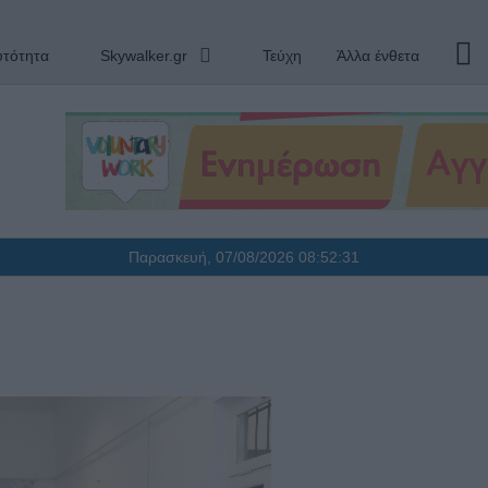
υτότητα
Skywalker.gr
Τεύχη
Άλλα ένθετα
Παρασκευή, 07/08/2026
08:52:32