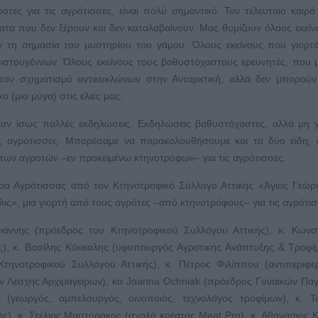
τες για τις αγρότισσες, είναι πολύ σημαντικό. Τον τελευταίο καιρό
ματα που δεν ξέρουν και δεν καταλαβαίνουν. Μας θυμίζουν όλους εκεί
ν τη σημασία του μυστηρίου του γάμου. Όλους εκείνους που γιορτ
ριστουγέννων. Όλους εκείνους τους βαθυστόχαστους ερευνητές, που 
τον σχηματισμό αντικυκλώνων στην Ανταρκτική, αλλά δεν μπορούν
(μια μύγα) στις ελιές μας.
αν ίσως πολλές εκδηλώσεις. Εκδηλώσεις βαθυστόχαστες, αλλά μη 
τις αγρότισσες. Μπορέσαμε να παρακολουθήσουμε και τα δύο είδη,
των αγροτών –εν προκειμένω κτηνοτρόφων– για τις αγρότισσες.
ρα Αγρότισσας από τον Κτηνοτροφικό Σύλλογο Αττικής «Άγιος Γεώρ
ις», μια γιορτή από τους αγρότες –από κτηνοτρόφους– για τις αγρότισ
γιάννης (πρόεδρος του Κτηνοτροφικού Συλλόγου Αττικής), κ. Κωνσ
ς), κ. Βασίλης Κόκκαλης (υφυπουργός Αγροτικής Ανάπτυξης & Τροφί
τηνοτροφικού Συλλόγου Αττικής), κ. Πέτρος Φιλίππου (αντιπεριφε
κών Λέσχης Αρχιμαγείρων), κα Joanna Ochniak (πρόεδρος Γυναικών Πα
(γεωργός, αμπελουργός, οινοποιός, τεχνολόγος τροφίμων), κ. Τα
ς), κ. Στέλιος Μαστοράκος (σχολή κρέατος Meat Pro), κ. Αθανάσιος 