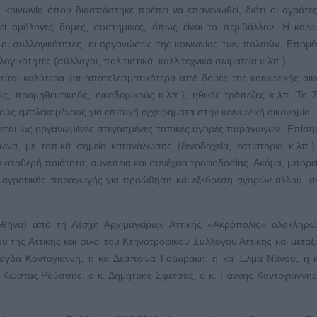
κοινωνία όπου διασπάστηκε πρέπει να επανενωθεί, διότι οι αγρότες 
εί ομόλογες δομές, συστημικές, όπως είναι το περιβάλλον. Η κοιν
 οι συλλογικότητες, οι οργανώσεις της κοινωνίας των πολιτών. Επομ
ογικότητες (σύλλογοι, πολιτιστικά, καλλιτεχνικά σωματεία κ.λπ.).
είται καλύτερα και αποτελεσματικότερα από δομές της κοινωνικής οικ
ς, προμηθευτικούς, οικοδομικούς κ.λπ.), ηθικές τράπεζες κ.λπ. Το Σ
ύς εμπλεκομένους για επιτυχή εγχειρήματα στην κοινωνική οικονομία.
άζεται ως οργανωμένες στεγασμένες τοπικές αγορές παραγωγών. Επίση
ωνα, με τοπικά σημεία κατανάλωσης (ξενοδοχεία, εστιατόρια κ.λπ.)
ταθερή ποιότητα, συνέπεια και συνέχεια τροφοδοσίας. Ακόμα, μπορεί 
ς αγροτικής παραγωγής για προώθηση και εξεύρεση αγορών αλλού, α
 Αθήνα) από τη Λέσχη Αρχιμαγείρων Αττικής «Ακρόπολις» ολοκληρώ
 της Αττικής και φίλοι του Κτηνοτροφικού Συλλόγου Αττικής και μεταξ
άγδα Κοντογιάννη, η κα Δέσποινα Γαζωράκη, η κα Έλμα Νάνου, η 
 Κώστας Ρούσσης, ο κ. Δημήτρης Σφέτσας, ο κ. Γιάννης Κοντογιάννης 