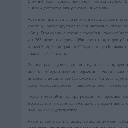
Στην εκδήλωση μοιράστηκαν τεύχη της εφημερίδας «Σ
Ημέρα Αγρότισσας έγκαιρα και όχι ευκαιριακά.
Αυτό που πρέπει να γίνει κατανοητό είναι ότι δεν μπορ
κόσμο η μονάδα εργασίας είναι η οικογένεια, στους ασ
κ.λπ.). Στον αγροτικό κόσμο η εργασία ή, ίσως καλύτερ
για 365 μέρες τον χρόνο (ιδιαίτερα στους κτηνοτρό
υπαλλήλους 7ωρο ή και πολύ λιγότερο– για 5 ημέρες τ
καλοκαιρινές διακοπές.
Οι συνθήκες εργασίας για τους αγρότες και τις αγρότι
αστούς υπάρχει ο τεχνικός ασφάλειας, ο γιατρός και η
με ειδικά επιδόματα και διευκολύνσεις. Για τους αγρό
χώρο που αναπτύσσεται η οικογένειά τους. Για τους αστ
Τυχόν προσπάθεια να ερμηνεύσεις τον αγροτικό κόσμ
προσεγγίζει την ανοησία. Ίσως μόνο για ερευνητικούς λ
σίγουρα δίχως χρησιμότητα.
Αγρότης δεν είναι ένα ακόμα αστικό επάγγελμα, αλλ
κοινωνικού, πολιτιστικού, τεχνολογικού, πολιτικού, οικ