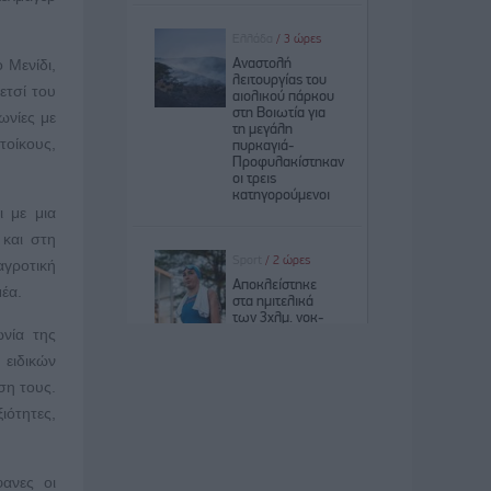
 Μενίδι,
ετσί του
ωνίες με
τοίκους,
ι με μια
 και στη
αγροτική
έα.
νία της
 ειδικών
ση τους.
ιότητες,
φανες οι