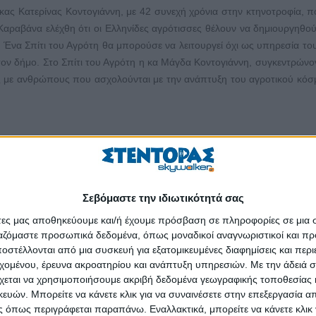
ας Κατερίνας Κοντογιάννη, με 42 συνεχή χρόνια στην κτηνοτροφία, π
ς Καραβάνα ελέχθη ότι οι Ελληνίδες αγρότισσες θέλουν να δημιουργηθού
 Ένα Σπίτι του Αγρότη θα μπορούσε να λειτουργεί όχι ως υπηρεσία το
ν δήμο. Στο Σπίτι του Αγρότη η κα Μάγδα Κοντογιάννη, συγκεντρώνο
ης με ανθρώπους που ασχολούνται με την ανάπτυξη του αγροτικού κό
οι αγρότες. Το να βάζεις τον αγρότη να πηγαινοέρχεται από μια υπηρε
πολίτη, και χάσιμο χρόνου. Οι υπάλληλοι έχουν βρει τον τρόπο ν
φα από το ένα γραφείο στο άλλο. Όλα να γίνονται εσωτερικά. Απλώς ο
Σεβόμαστε την ιδιωτικότητά σας
ελίξεις στα αγροτικά να βρίσκονται εκεί και να οργανώνονται πολλές εκ
άτες μας αποθηκεύουμε και/ή έχουμε πρόσβαση σε πληροφορίες σε μια
ργαζόμαστε προσωπικά δεδομένα, όπως μοναδικοί αναγνωριστικοί και 
σσα, δυσνόητη για τους απλούς ανθρώπους, όπως είναι οι αγρότες. Σ
στέλλονται από μια συσκευή για εξατομικευμένες διαφημίσεις και περ
ύθυνοι ενημέρωσης και να συζητούν στα καφενεία με τους αγρότες.
εχομένου, έρευνα ακροατηρίου και ανάπτυξη υπηρεσιών.
Με την άδειά σα
ενήλικοι μαθαίνουν από άλλους ενηλίκους. Πρέπει να οργανώνονται επ
χεται να χρησιμοποιήσουμε ακριβή δεδομένα γεωγραφικής τοποθεσίας 
ο ταξίδι μέχρι εκεί είναι το σημαντικό και πρέπει να είναι οργανωμένο.
ών. Μπορείτε να κάνετε κλικ για να συναινέσετε στην επεξεργασία απ
ιστούν και θα γνωρίσουν τις δυνατότητες της περιοχής τους και τ
 όπως περιγράφεται παραπάνω. Εναλλακτικά, μπορείτε να κάνετε κλικ γ