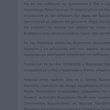
Και εάν την εκδήλωση την οργανώνουν ο ίδιοι οι αγρό
περισσότερο διαπιστώνουμε ότι άσχετοι μιλούν για θέ
ασχολούνται με την εκδήλωση του γάμου και ξεχνού
Χριστούγεννα με ρεβεγιόν και χάνουν το νόημα των Χ
την επίδραση της κίνησης των φτερών της μύγας σ
βοηθήσουν στην αποφυγή μεγάλων ζημιών από τον δάκο 
Για την Παγκόσμια Ημέρα της Αγρότισσας οργανώθηκ
(άχρηστες;) και εκδηλώσεις από τους αγρότες για 
περιγράψουμε μόνο μερικά στοιχεία από την εκδήλωση 
Γιορτάστηκε τη Δευτέρα 15/10/2018 η Παγκόσμια Ημέ
συνεργασία με τη Λέσχη Αρχιμαγείρων Αττικής «Ακρόπολ
Ανάμεσα στους ομιλητές ήταν οι: κ. Γιάννης Κοντο
Μουζάκης (πρόεδρος της Λέσχης Αρχιμαγείρων Αττική
Μάγδα Κοντογιάννη (κτηνοτρόφος, γραμματέας του Κ
Αττικής), κα Ευανθία Βοναζούντα (διευθύντρια Γυναι
Ομοσπονδίας Αρχιμαγείρων), κα Δήμητρα Καραβάνα 
Φαρμάκης (εντεταλμένος σύμβουλος Περιφέρειας Αττική