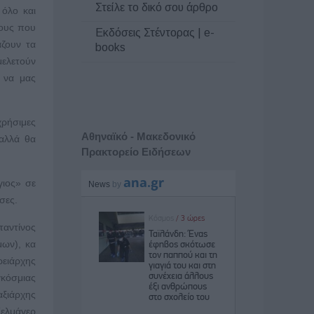
Στείλε το δικό σου άρθρο
 όλο και
νους που
Εκδόσεις Στέντορας | e-
άζουν τα
books
μελετούν
 να μας
χρήσιμες
Αθηναϊκό - Μακεδονικό
 αλλά θα
Πρακτορείο Ειδήσεων
γιος» σε
σες.
ταντίνος
μων), κα
ρειάρχης
γκόσμιας
ξιάρχης
Κελμάγερ