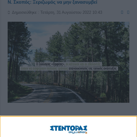
Ν. Σκοπός: Ξεριζωμός να μην ξανασυμβεί
Δημοσιεύθηκε : Τετάρτη, 31 Αυγούστου 2022 10:43
Πραγματοποιήθηκαν στον Νέο Σκοπό Σερρών οι Εκδηλώσεις
Αυγούστου 2022, αφιερωμένες στις αλησμόνητες πατρίδες, με
υπεύθυνους διοργάνωσης τον Σύλλογο «Ορφέας» Ν. Σκοπού