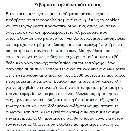
και την Κοινωφελή Επιχείρηση Δήμου Εμμ. Παππά.
Σεβόμαστε την ιδιωτικότητά σας
Εμείς και οι συνεργάτες μας αποθηκεύουμε και/ή έχουμε
Οι εκδηλώσεις περιλάμβαναν: μουσική βραδιά ροκ και
πρόσβαση σε πληροφορίες σε μια συσκευή, όπως τα cookies,
παράδοση, 100 δεκάδες «γερανούς» με μια ευχή «Ξεριζωμός
και επεξεργαζόμαστε προσωπικά δεδομένα, όπως μοναδικοί
να μην ξανασυμβεί», θεατρική παράσταση, 1.000 «γερανούς»
αναγνωριστικοί και προσαρμοσμένες πληροφορίες που
origami με μια ευχή, μουσικό οδοιπορικό στη Θράκη-Πόντο-
αποστέλλονται από μια συσκευή για εξατομικευμένες διαφημίσεις
Μικρά Ασία, παρουσίαση του βιβλίου «Σκοπός Αν. Θράκης»,
και περιεχόμενο, μέτρηση διαφήμισης και περιεχομένου, έρευνα
παραδοσιακούς χορούς, παραδοσιακό κουρμπάνι (φασολάδα)
ακροατηρίου και ανάπτυξη υπηρεσιών.
Με την άδειά σας, εμείς
και οι συνεργάτες μας ενδέχεται να χρησιμοποιήσουμε ακριβή
και παιδική μουσική διαδραστική παράσταση.
δεδομένα γεωγραφικής τοποθεσίας και ταυτοποίησης μέσω
Την Παρασκευή 26/8/2022, στις 10.30, στην κεντρική πλατεία,
σάρωσης συσκευών. Μπορείτε να κάνετε κλικ για να συναινέσετε
στην επεξεργασία από εμάς και τους 1538 συνεργάτες μας όπως
μπροστά στο κτίριο της Δημοτικής Κοινότητας Νέου Σκοπού,
περιγράφεται παραπάνω. Εναλλακτικά, μπορείτε να κάνετε κλικ
πάνω από 70 παιδιά και πάρα πολλοί μεγαλύτεροι ευχήθηκαν
για να αρνηθείτε να συναινέσετε ή να αποκτήσετε πρόσβαση σε
προς όλους «Ξεριζωμός να μην ξανασυμβεί» με ζωγραφιές και
πιο λεπτομερείς πληροφορίες και να αλλάξετε τις προτιμήσεις
με την κατασκευή «γερανών» origami.
σας πριν συναινέσετε.
Λάβετε υπόψη ότι κάποια επεξεργασία
των προσωπικών σας δεδομένων ενδέχεται να μην απαιτεί τη
Κρεμάστηκαν σε κορδέλες πάνω από 700 «γερανοί» origami,
συγκατάθεσή σας, αλλά έχετε το δικαίωμα να αρνηθείτε αυτήν
οι οποίοι κατασκευάστηκαν με τις οδηγίες της κας Νάστιας
την επεξεργασία. Οι προτιμήσεις σαςθα ισχύουν μόνο για αυτόν
Ντάνου, origamist, και της κας Ελισάβετ-Ειρήνης Μιχαηλίδου,
τον ιστότοπο. Μπορείτε να αλλάξετε τις προτιμήσεις σας ή να
αγρότισσας, ενώ την οργάνωση είχε η κα Λένα
ανακαλέσετε τη συγκατάθεσή σας ανά πάσα στιγμή