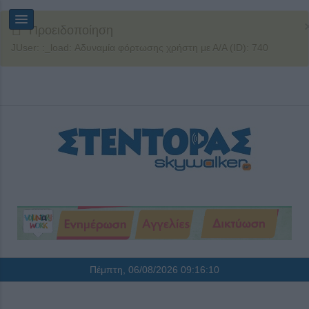
Προειδοποίηση
JUser: :_load: Αδυναμία φόρτωσης χρήστη με Α/Α (ID): 740
Πέμπτη, 06/08/2026
09:16:10