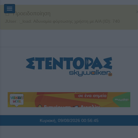
Προειδοποίηση
JUser: :_load: Αδυναμία φόρτωσης χρήστη με Α/Α (ID): 740
Κυριακή, 09/08/2026
00:56:45