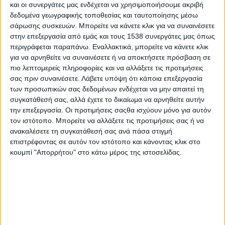
και οι συνεργάτες μας ενδέχεται να χρησιμοποιήσουμε ακριβή
προϊόντων, κυρίως γιατί οι αυθεντικές γευστικές δημιουργίες σε
δεδομένα γεωγραφικής τοποθεσίας και ταυτοποίησης μέσω
συνδυασμό με τα εκλεκτά κρασιά μας μαρτυρούν την
σάρωσης συσκευών. Μπορείτε να κάνετε κλικ για να συναινέσετε
πολιτισμικότητα, το ιστορικό παρελθόν, αλλά και την αρμονική
στην επεξεργασία από εμάς και τους 1538 συνεργάτες μας όπως
συνύπαρξη ανθρώπων με πλούσιο παρελθόν. Με τη χρήση
περιγράφεται παραπάνω. Εναλλακτικά, μπορείτε να κάνετε κλικ
για να αρνηθείτε να συναινέσετε ή να αποκτήσετε πρόσβαση σε
απλών υλικών, αλλά και την παράδοση αιώνων, οι αυθεντικές
πιο λεπτομερείς πληροφορίες και να αλλάξετε τις προτιμήσεις
συνταγές αυτές ταξιδεύουν τους αναγνώστες και τους
σας πριν συναινέσετε.
Λάβετε υπόψη ότι κάποια επεξεργασία
προσκαλούν να συμμετάσχουν σε μια γευστική μυσταγωγία,
των προσωπικών σας δεδομένων ενδέχεται να μην απαιτεί τη
που συνδέεται άμεσα με την ταυτότητα της Στερεάς Ελλάδας,
συγκατάθεσή σας, αλλά έχετε το δικαίωμα να αρνηθείτε αυτήν
την ιστορική και πολιτισμική κληρονομιά της. Ο γαστρονομικός
την επεξεργασία. Οι προτιμήσεις σαςθα ισχύουν μόνο για αυτόν
μας πολιτισμός αποτελεί μέρος αυτής της ταυτότητας, που
τον ιστότοπο. Μπορείτε να αλλάξετε τις προτιμήσεις σας ή να
οφείλουμε να προβάλλουμε σε κάθε επισκέπτη. Ελπίζουμε ότι η
ανακαλέσετε τη συγκατάθεσή σας ανά πάσα στιγμή
επιστρέφοντας σε αυτόν τον ιστότοπο και κάνοντας κλικ στο
προσπάθεια «www.tastecentralgreece.gr» θα συμβάλλει στην
κουμπί "Απορρήτου" στο κάτω μέρος της ιστοσελίδας.
προώθηση της αγροδιατροφής και του αγροτουρισμού, ώστε
να παρουσιάσει η Στερεά Ελλάδα στο άμεσο μέλλον, στην
τουριστική αγορά, ελκυστικά και ποιοτικά γαστρονομικά
προϊόντα. Αυτό το αυθεντικό ταξίδι στη Στερεά Ελλάδα… έναν
τόπο εμπειριών, έναν τόπο των τεσσάρων εποχών… σας
καλούμε μέσα από τις γευστικές δημιουργίες να το