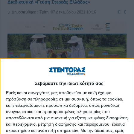
Διαδικτυακή «Γεύση Στερεάς Ελλάδας»
Δημοσιεύθηκε : Τρίτη, 07 Δεκεμβρίου 2021 10:16
Σεβόμαστε την ιδιωτικότητά σας
Στον ιστότοπο
www.tastecentralgreece.gr
η Αγροδιατροφική
Σύμπραξη Στερεάς Ελλάδας προσφέρει σε όλους τις αυθεντικές
Εμείς και οι συνεργάτες μας αποθηκεύουμε και/ή έχουμε
πρόσβαση σε πληροφορίες σε μια συσκευή, όπως τα cookies,
στερεοελλαδίτικες συνταγές της Περιφέρειας Στερεάς Ελλάδας
και επεξεργαζόμαστε προσωπικά δεδομένα, όπως μοναδικοί
με την επιμέλεια της δημοσιογράφου κας Σίσσυ Νίκα.
αναγνωριστικοί και προσαρμοσμένες πληροφορίες που
αποστέλλονται από μια συσκευή για εξατομικευμένες διαφημίσεις
Ο πρόεδρος της Αγροδιατροφικής Σύμπραξης Στερεάς
και περιεχόμενο, μέτρηση διαφήμισης και περιεχομένου, έρευνα
Ελλάδας κ. Αναστάσιος Βελισσαρίου δήλωσε: «Επιλέξαμε τη
ακροατηρίου και ανάπτυξη υπηρεσιών.
Με την άδειά σας, εμείς
στερεοελλαδίτικη γαστρονομία έναντι άλλων εναλλακτικών