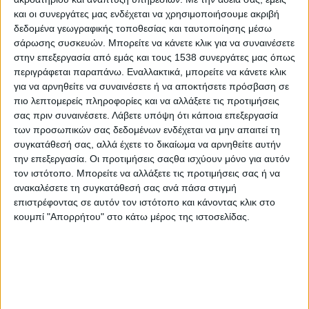
και οι συνεργάτες μας ενδέχεται να χρησιμοποιήσουμε ακριβή
δεδομένα γεωγραφικής τοποθεσίας και ταυτοποίησης μέσω
σάρωσης συσκευών. Μπορείτε να κάνετε κλικ για να συναινέσετε
στην επεξεργασία από εμάς και τους 1538 συνεργάτες μας όπως
περιγράφεται παραπάνω. Εναλλακτικά, μπορείτε να κάνετε κλικ
για να αρνηθείτε να συναινέσετε ή να αποκτήσετε πρόσβαση σε
πιο λεπτομερείς πληροφορίες και να αλλάξετε τις προτιμήσεις
σας πριν συναινέσετε.
Λάβετε υπόψη ότι κάποια επεξεργασία
των προσωπικών σας δεδομένων ενδέχεται να μην απαιτεί τη
συγκατάθεσή σας, αλλά έχετε το δικαίωμα να αρνηθείτε αυτήν
την επεξεργασία. Οι προτιμήσεις σαςθα ισχύουν μόνο για αυτόν
ΑΝΤΑΠΟΚΡΙΣΗ 8 Σεπ 2021
τον ιστότοπο. Μπορείτε να αλλάξετε τις προτιμήσεις σας ή να
ανακαλέσετε τη συγκατάθεσή σας ανά πάσα στιγμή
επιστρέφοντας σε αυτόν τον ιστότοπο και κάνοντας κλικ στο
Το
Σάββατο
,
18 Σεπ 2021
, στις
09.30
, στο κτήριο του
κουμπί "Απορρήτου" στο κάτω μέρος της ιστοσελίδας.
Δημαρχείου στο
Λιδωρίκι
ξεκινά το υβριδικό Συνέδριο «
1821-
2021, το ΟΡΑΜΑ της Ρουμελιώτισσας και οι σύγχρονες
προοπτικές της
» που οργανώνεται από τον Πολιτιστικό
Σύλλογο Λιδωρικίου Φωκίδας.
Το Συνέδριο