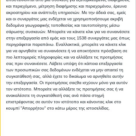
φορείς να δουν εξ αρχής το ζήτημα της εκπαίδευσης και
και περιεχόμενο, μέτρηση διαφήμισης και περιεχομένου, έρευνα
ακροατηρίου και ανάπτυξη υπηρεσιών.
Με την άδειά σας, εμείς
κατάρτισης των αγροτών.
και οι συνεργάτες μας ενδέχεται να χρησιμοποιήσουμε ακριβή
Αυτό θα βοηθήσει περαιτέρω τους εργαζόμενους στον
δεδομένα γεωγραφικής τοποθεσίας και ταυτοποίησης μέσω
σάρωσης συσκευών. Μπορείτε να κάνετε κλικ για να συναινέσετε
πρωτογενή τομέα, οι οποίοι στην πλειοψηφία τους γνωρίζουν
στην επεξεργασία από εμάς και τους 1538 συνεργάτες μας όπως
τα των καλλιεργειών, με τη γνώση να μεταφέρεται από τον
περιγράφεται παραπάνω. Εναλλακτικά, μπορείτε να κάνετε κλικ
πατέρα στον γιό, μη μπορώντας να ακολουθήσουν με τους
για να αρνηθείτε να συναινέσετε ή να αποκτήσετε πρόσβαση σε
ρυθμούς που πρέπει, τις νέες τεχνολογίες.
πιο λεπτομερείς πληροφορίες και να αλλάξετε τις προτιμήσεις
σας πριν συναινέσετε.
Λάβετε υπόψη ότι κάποια επεξεργασία
Κάτι που έχει αποτυπωθεί και σε νούμερα, καθώς σύμφωνα με
των προσωπικών σας δεδομένων ενδέχεται να μην απαιτεί τη
πρόσφατη έρευνα οι καταρτισμένοι πάνω στην αγροτική
συγκατάθεσή σας, αλλά έχετε το δικαίωμα να αρνηθείτε αυτήν
οικονομία στη χώρα μας φτάνουν το 7%, όταν σε
την επεξεργασία. Οι προτιμήσεις σαςθα ισχύουν μόνο για αυτόν
δυτικοευρωπαϊκές χώρες όπως η Ολλανδία, ξεπερνά το 50%.
τον ιστότοπο. Μπορείτε να αλλάξετε τις προτιμήσεις σας ή να
ανακαλέσετε τη συγκατάθεσή σας ανά πάσα στιγμή
Προτεραιότητα του ΥΠΑΑΤ η εκπαίδευση και κατάρτιση των
επιστρέφοντας σε αυτόν τον ιστότοπο και κάνοντας κλικ στο
αγροτών
κουμπί "Απορρήτου" στο κάτω μέρος της ιστοσελίδας.
Σύμφωνα με στελέχη του υπουργείου Αγροτικής Ανάπτυξης και
Τροφίμων που μίλησαν στο Αθηναϊκό - Μακεδονικό Πρακτορείο
Ειδήσεων «έχει ήδη πραγματοποιηθεί διαδικτυακή συνάντηση