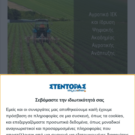
Τη δυνατότητα δημιουργίας αγροτικών ΙΕΚ αλλά και την ίδρυση
Ψηφιακής Ακαδημίας Αγροτικής Ανάπτυξης μελετά ο αρμόδιος
Σεβόμαστε την ιδιωτικότητά σας
υπουργός Σπήλιος Λιβανός, στο πλαίσιο της δημιουργίας μιας
νέας φιλοσοφίας στο ζήτημα της εκπαίδευσης και κατάρτισης
Εμείς και οι συνεργάτες μας αποθηκεύουμε και/ή έχουμε
των αγροτών.
πρόσβαση σε πληροφορίες σε μια συσκευή, όπως τα cookies,
και επεξεργαζόμαστε προσωπικά δεδομένα, όπως μοναδικοί
Ήδη ο υπουργός Αγροτικής Ανάπτυξης και Τροφίμων έχει
αναγνωριστικοί και προσαρμοσμένες πληροφορίες που
δώσει εντολή στους συνεργάτες του και στους εμπλεκόμενους
αποστέλλονται από μια συσκευή για εξατομικευμένες διαφημίσεις