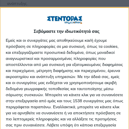
ανάπτυξης.
Ο κ. Δημήτρης Μακροδημόπουλος γράφει: «Μετά τον υπουργό
Άμυνας, που είχε αναφερθεί στα δάνεια των ενστόλων και των
αποστράτων, και ο τότε υπουργός Οικονομίας και Ανάπτυξης
Σεβόμαστε την ιδιωτικότητά σας
κ. Παπαδημητρίου, απαντώντας σε σχετική ερώτηση βουλευτή,
Εμείς και οι συνεργάτες μας αποθηκεύουμε και/ή έχουμε
υποσχέθηκε ότι η ρύθμιση αυτή δεν θα περιορίζεται στη
πρόσβαση σε πληροφορίες σε μια συσκευή, όπως τα cookies,
δυνατότητα εξαγοράς των κόκκινων δανείων των στελεχών του
και επεξεργαζόμαστε προσωπικά δεδομένα, όπως μοναδικοί
στρατού από τον συνεταιρισμό των στρατιωτικών, αλλά θα έχει
αναγνωριστικοί και προσαρμοσμένες πληροφορίες που
γενικότερη ισχύ σε ταμεία και συνεταιρισμούς υπαλλήλων του
αποστέλλονται από μια συσκευή για εξατομικευμένες διαφημίσεις
στενού δημόσιου τομέα.
και περιεχόμενο, μέτρηση διαφήμισης και περιεχομένου, έρευνα
ακροατηρίου και ανάπτυξη υπηρεσιών.
Με την άδειά σας, εμείς
»Όμως μέσα στην κρίση που μαστίζει την ελληνική κοινωνία,
και οι συνεργάτες μας ενδέχεται να χρησιμοποιήσουμε ακριβή
ισοπεδώνοντας τον ιδιωτικό τομέα, όλα αυτά βαθαίνουν ακόμη
δεδομένα γεωγραφικής τοποθεσίας και ταυτοποίησης μέσω
σάρωσης συσκευών. Μπορείτε να κάνετε κλικ για να συναινέσετε
περισσότερο το χάσμα ανάμεσα στους μισθοδοτούμενους από
στην επεξεργασία από εμάς και τους 1538 συνεργάτες μας όπως
τον κρατικό κορβανά (τους δημόσιους υπαλλήλους, τα σώματα
περιγράφεται παραπάνω. Εναλλακτικά, μπορείτε να κάνετε κλικ
ασφαλείας, τους συνταξιούχους) και όλους τους άλλους. Όταν
για να αρνηθείτε να συναινέσετε ή να αποκτήσετε πρόσβαση σε
γνωρίζεις τις μηνιαίες αποδοχές σου πριν την κρίση, αλλά και
πιο λεπτομερείς πληροφορίες και να αλλάξετε τις προτιμήσεις
μετά, και δεν μπορείς να προγραμματίσεις τη ζωή σου, τότε τι
σας πριν συναινέσετε.
Λάβετε υπόψη ότι κάποια επεξεργασία