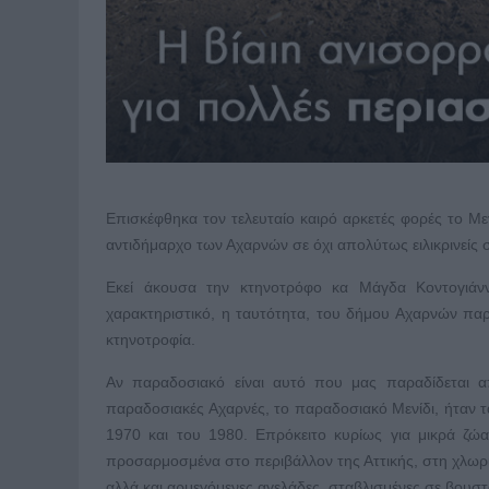
Επισκέφθηκα τον τελευταίο καιρό αρκετές φορές το Μεν
αντιδήμαρχο των Αχαρνών σε όχι απολύτως ειλικρινείς 
Εκεί άκουσα την κτηνοτρόφο κα Μάγδα Κοντογιάνν
χαρακτηριστικό, η ταυτότητα, του δήμου Αχαρνών παρα
κτηνοτροφία.
Αν παραδοσιακό είναι αυτό που μας παραδίδεται απ
παραδοσιακές Αχαρνές, το παραδοσιακό Μενίδι, ήταν τα
1970 και του 1980. Επρόκειτο κυρίως για μικρά ζώα
προσαρμοσμένα στο περιβάλλον της Αττικής, στη χλωρ
αλλά και αρμεγόμενες αγελάδες, σταβλισμένες σε βουστ