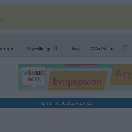
40
υτότητα
Skywalker.gr
Τεύχη
Άλλα ένθετα
Πέμπτη, 06/08/2026
01:48:30