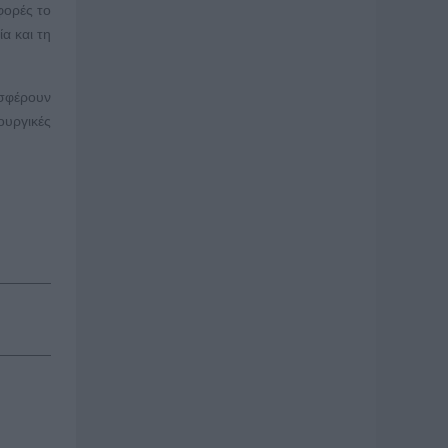
φορές το
α και τη
ισφέρουν
ουργικές