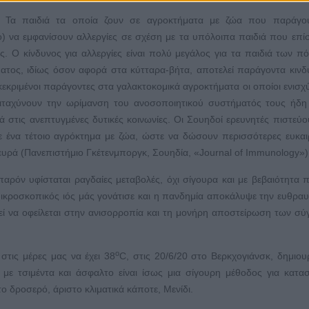
ς: Τα παιδιά τα οποία ζουν σε αγροκτήματα με ζώα που παράγο
ο) να εμφανίσουν αλλεργίες σε σχέση με τα υπόλοιπα παιδιά που επί
. Ο κίνδυνος για αλλεργίες είναι πολύ μεγάλος για τα παιδιά των π
τος, ιδίως όσον αφορά στα κύτταρα-βήτα, αποτελεί παράγοντα κινδ
κεκριμένοι παράγοντες στα γαλακτοκομικά αγροκτήματα οι οποίοι ενισχ
πιταχύνουν την ωρίμανση του ανοσοποιητικού συστήματός τους ήδ
ά στις ανεπτυγμένες δυτικές κοινωνίες. Οι Σουηδοί ερευνητές πιστεύου
 ένα τέτοιο αγρόκτημα με ζώα, ώστε να δώσουν περισσότερες ευκαι
υρά (Πανεπιστήμιο Γκέτενμποργκ, Σουηδία, «Journal of Immunology»)
παρόν υφίσταται ραγδαίες μεταβολές, όχι σίγουρα και με βεβαιότητα 
 μικροσκοπικός ιός μάς γονάτισε και η πανδημία αποκάλυψε την ευθρα
ί να οφείλεται στην ανισορροπία και τη μονήρη αποστείρωση των σ
ο
τις μέρες μας να έχει 38
C, στις 20/6/20 στο Βερκχογιάνσκ, δημιο
 με τσιμέντα και άσφαλτο είναι ίσως μια σίγουρη μέθοδος για κατα
το δροσερό, άριστο κλιματικά κάποτε, Μενίδι.