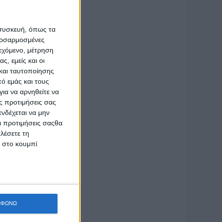
 τοπικών
ικότητα,
ροφή της
 συσκευή, όπως τα
προσαρμοσμένες
ιεχόμενο, μέτρηση
ωπαϊκού
ς, εμείς και οι
και ταυτοποίησης
ικεύεται
ό εμάς και τους
ια να αρνηθείτε να
ς προτιμήσεις σας
κε δράση
νδέχεται να μην
 και των
Οι προτιμήσεις σαςθα
ποτελούν
λέσετε τη
ρεία της
κ στο κουμπί
ικά τις
social).
τητα της
ν και να
ΜΦΩΝΩ
ατσίκια,