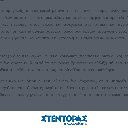
, οι ομογενείς, οι εσωτερικοί μετανάστες και πολλοί ακόμα συνάνθρ
» αδιάντροπα οι μεσίτες οικοπέδων και οι νέας μορφής έμποροι ελπί
κές περιοχές, όπου ακόμα και εκλεγμένοι στις τοπικές και περιφ
εντοποίηση και την ασφαλτόστρωση όλων των χώρων παραγωγής τροφή
 δεν ψηφίζουν, αν και αυτά δεν μπορούμε με σιγουριά να βεβαιώσουμε
τας) για το περιβάλλον (φυσικό, κοινωνικό, πολιτιστικό, οικονομικό), τ
ια ένα σύστημα. Κι αυτό το φαινόμενο βρίσκεται σε εξέλιξη σήμερα σ
θοδικά τον «θάνατό» τους, όπως του Μενιδίου, που επισκέφθηκα.
αινόμενο εκεί όπου οι τοπικοί εκλεγμένοι άρχοντες, σε συμπαιγνία
ις χρήσεις γης, δρώντας ανήθικα εις βάρος της τοπικής κοινωνίας αλλά
νατο» των γηγενών τόσο επαγγελματικά όσο και οικονομικά, κοι
ίας, τότε η ανηθικότητα οδηγεί ευθέως, αργά ή γρήγορα, στον «θάνατο» 
άλλων δραστηριοτήτων της.