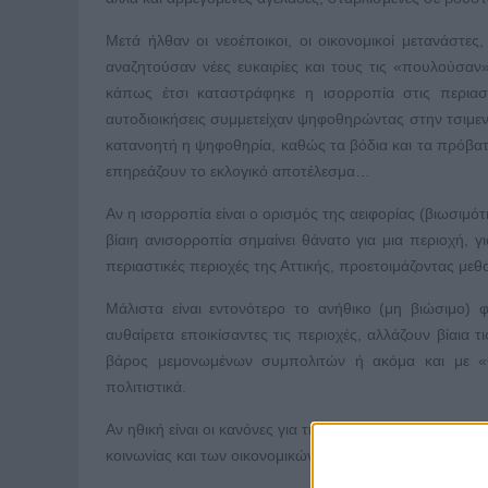
Μετά ήλθαν οι νεοέποικοι, οι οικονομικοί μετανάστες
αναζητούσαν νέες ευκαιρίες και τους τις «πουλούσαν
κάπως έτσι καταστράφηκε η ισορροπία στις περιαστι
αυτοδιοικήσεις συμμετείχαν ψηφοθηρώντας στην τσιμ
κατανοητή η ψηφοθηρία, καθώς τα βόδια και τα πρόβατα
επηρεάζουν το εκλογικό αποτέλεσμα…
Αν η ισορροπία είναι ο ορισμός της αειφορίας (βιωσιμότη
βίαιη ανισορροπία σημαίνει θάνατο για μια περιοχή, γ
περιαστικές περιοχές της Αττικής, προετοιμάζοντας με
Μάλιστα είναι εντονότερο το ανήθικο (μη βιώσιμο) φ
αυθαίρετα εποικίσαντες τις περιοχές, αλλάζουν βίαια τ
βάρος μεμονωμένων συμπολιτών ή ακόμα και με «θά
πολιτιστικά.
Αν ηθική είναι οι κανόνες για την επιβίωση μιας κοινων
κοινωνίας και των οικονομικών, πολιτιστικών και των 