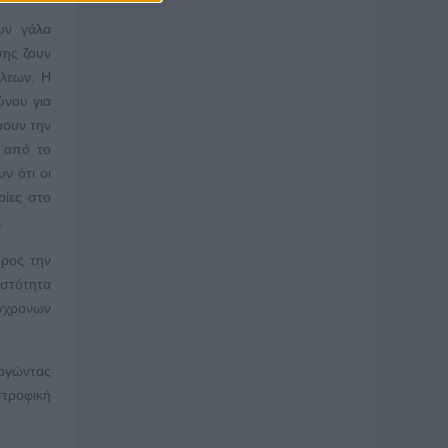
υν γάλα
σης ζουν
όλεων. Η
ύνου για
ύουν την
η από το
ν ότι οι
ρίες στο
.
προς την
υστότητα
ύγχρονων
υργώντας
στροφική