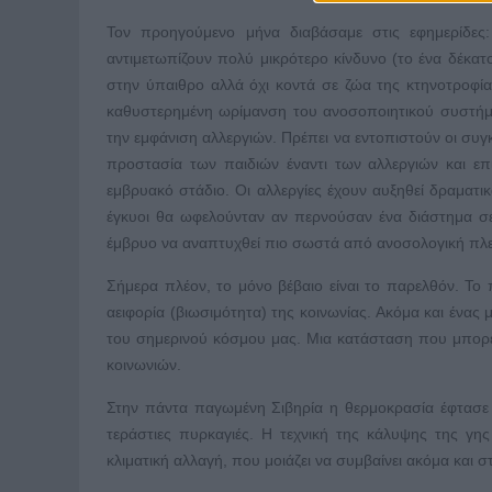
Τον προηγούμενο μήνα διαβάσαμε στις εφημερίδε
αντιμετωπίζουν πολύ μικρότερο κίνδυνο (το ένα δέκατ
στην ύπαιθρο αλλά όχι κοντά σε ζώα της κτηνοτροφίας
καθυστερημένη ωρίμανση του ανοσοποιητικού συστήμα
την εμφάνιση αλλεργιών. Πρέπει να εντοπιστούν οι συγ
προστασία των παιδιών έναντι των αλλεργιών και ε
εμβρυακό στάδιο. Οι αλλεργίες έχουν αυξηθεί δραματικ
έγκυοι θα ωφελούνταν αν περνούσαν ένα διάστημα σε
έμβρυο να αναπτυχθεί πιο σωστά από ανοσολογική πλε
Σήμερα πλέον, το μόνο βέβαιο είναι το παρελθόν. Το 
αειφορία (βιωσιμότητα) της κοινωνίας. Ακόμα και ένας
του σημερινού κόσμου μας. Μια κατάσταση που μπορε
κοινωνιών.
Στην πάντα παγωμένη Σιβηρία η θερμοκρασία έφτασε σ
τεράστιες πυρκαγιές. Η τεχνική της κάλυψης της γης
κλιματική αλλαγή, που μοιάζει να συμβαίνει ακόμα και σ