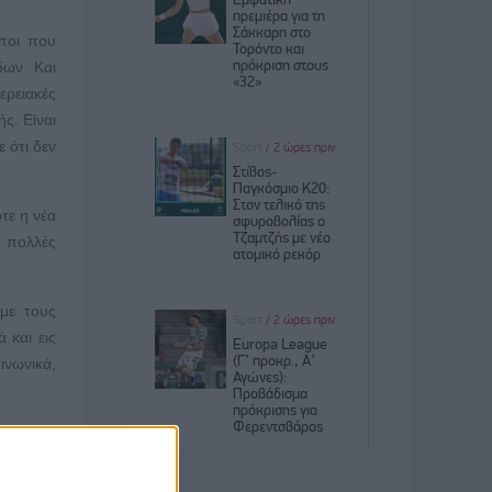
ωποι που
δων. Και
ερειακές
ς. Είναι
 ότι δεν
ότε η νέα
ε πολλές
 με τους
 και εις
νωνικά,
όλης της