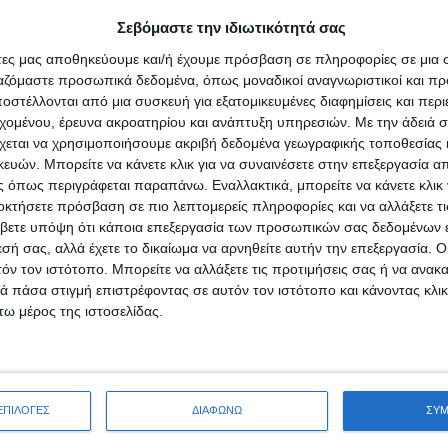
ους αλλά είναι προάγγελος του «θανάτου» των τοπικών κοινωνιών, των
Σεβόμαστε την ιδιωτικότητά σας
επιθανάτιος ρόγχος μπορεί να εκληφθεί η κακοδιαχείριση, η εγκληματ
 περιβάλλοντος, η καταστροφή του τοπικού πολιτισμού, η καταστ
άτες μας αποθηκεύουμε και/ή έχουμε πρόσβαση σε πληροφορίες σε μια
ργαζόμαστε προσωπικά δεδομένα, όπως μοναδικοί αναγνωριστικοί και 
ακτητική επικράτηση ξένων προς το τοπικό περιβάλλον ειδών.
στέλλονται από μια συσκευή για εξατομικευμένες διαφημίσεις και περ
ρόσφατα και καθιέρωσε Αντιπροεδρία για την Προστασία του Ευρ
εχομένου, έρευνα ακροατηρίου και ανάπτυξη υπηρεσιών.
Με την άδειά σα
χεται να χρησιμοποιήσουμε ακριβή δεδομένα γεωγραφικής τοποθεσίας 
του Ευρωπαϊκού Τρόπου Ζωής». Για το Μενίδι θα μπορούσε να εξειδ
ών. Μπορείτε να κάνετε κλικ για να συναινέσετε στην επεξεργασία απ
να εννοεί όπως τον ζούσαν οι Μενιδιάτες τη δεκαετία του 1980.
 όπως περιγράφεται παραπάνω. Εναλλακτικά, μπορείτε να κάνετε κλικ γ
οκτήσετε πρόσβαση σε πιο λεπτομερείς πληροφορίες και να αλλάξετε τι
ην επαναφορά της φύσης στη ζωή μας με ορίζοντα το 2030, αποφασίστη
βετε υπόψη ότι κάποια επεξεργασία των προσωπικών σας δεδομένων ε
ακτητικών ξένων ειδών, προώθηση του ρόλου των μη κρατικών φορέων
εσή σας, αλλά έχετε το δικαίωμα να αρνηθείτε αυτήν την επεξεργασία. 
ιτών, Βλάχων, Σαρακατσάνων), ενώ η φύση και η βιοποικιλότητα α
τόν τον ιστότοπο. Μπορείτε να αλλάξετε τις προτιμήσεις σας ή να ανακα
ρωπαϊκή Πράσινη Συμφωνία. Και επισημαίνεται ότι «η συνήθης πο
 πάσα στιγμή επιστρέφοντας σε αυτόν τον ιστότοπο και κάνοντας κλι
νη υποβάθμιση του φυσικού μας κεφαλαίου θα περιορίσει σημαντ
ω μέρος της ιστοσελίδας.
ονομικής ανάπτυξης, ενώ διευκολύνει πανδημίες ιώσεων» (ec.europa.eu/
 του Μενιδίου, θα επισημαίναμε ότι πρέπει να διατηρηθεί η ταυτό
και ο τρόπος ζωής των Αρβανιτών, των Μενιδιατών, των Σαρακατσάνω
ΕΠΙΛΟΓΕΣ
ΔΙΑΦΩΝΩ
ΣΥ
 (ανθέων, κηπευτικών, ελιών) και εκτροφών (στάβλων με πρόβατα, κ