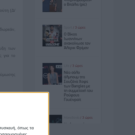
ούτη (Δ/
 δωρεάν,
υξη των
ς για το
 ζύμωσης
υνθηκών
 μέγιστη
και στη
 περιοχή
 συσκευή, όπως τα
προσαρμοσμένες
τικά των