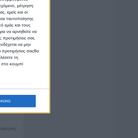
ιεχόμενο, μέτρηση
ς, εμείς και οι
και ταυτοποίησης
το 1991,
ό εμάς και τους
οτέλεσαν
ια να αρνηθείτε να
ς προτιμήσεις σας
νδέχεται να μην
λοντικές
Οι προτιμήσεις σαςθα
ατισμού,
λέσετε τη
ίκων και
κ στο κουμπί
ι και τα
ας δομής
ντρικών)
ΜΦΩΝΩ
 Σύλλογο
τα ο κ.
ελασγική