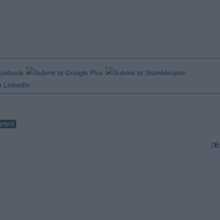
ήτηση
Ε