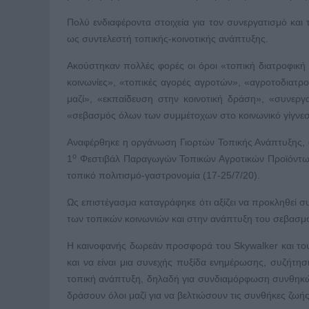
Πολύ ενδιαφέροντα στοιχεία για τον συνεργατισμό κα
ως συντελεστή τοπικής-κοινοτικής ανάπτυξης.
Ακούστηκαν πολλές φορές οι όροι «τοπική διατροφική α
κοινωνίες», «τοπικές αγορές αγροτών», «αγροτοδιατ
μαζί», «εκπαίδευση στην κοινοτική δράση», «συνεργ
«σεβασμός όλων των συμμέτοχων στο κοινωνικό γίγνεσ
Αναφέρθηκε η οργάνωση Γιορτών Τοπικής Ανάπτυξης, ό
ο
1
Φεστιβάλ Παραγωγών Τοπικών Αγροτικών Προϊόντων
τοπικό πολιτισμό-γαστρονομία (17-25/7/20).
Ως επιστέγασμα καταγράφηκε ότι αξίζει να προκληθεί σ
των τοπικών κοινωνιών και στην ανάπτυξη του σεβασμ
Η καινοφανής δωρεάν προσφορά του Skywalker και του
και να είναι μια συνεχής πυξίδα ενημέρωσης, συζήτ
τοπική ανάπτυξη, δηλαδή για συνδιαμόρφωση συνθηκώ
δράσουν όλοι μαζί για να βελτιώσουν τις συνθήκες ζωής