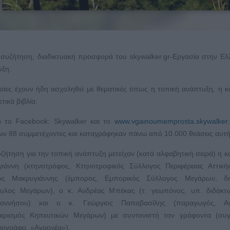
συζήτηση, διαδικτυακή προσφορά του skywalker.gr-Εργασία στην Ελ
υξη.
οίες έχουν ήδη ασχοληθεί με θεματικές όπως η τοπική ανάπτυξη, η κ
τικά βιβλία.
ό το Facebook: Skywalker και το
www.vgainoumemprosta.skywalker.
ν 88 συμμετέχοντες και καταγράφηκαν πάνω από 10.000 θεάσεις αυτή
ζήτηση για την τοπική ανάπτυξη μετείχαν (κατά αλφαβητική σειρά) η 
γιάννη (κτηνοτρόφος, Κτηνοτροφικός Σύλλογος Περιφέρειας Αττική
ος Μακρυγιάννης (έμπορος, Εμπορικός Σύλλογος Μεγάρων, δη
υλος Μεγάρων), ο κ. Ανδρέας Μπέκας (τ. γεωπόνος, υπ. διδάκτ
ποννήσου) και ο κ. Γεώργιος Παπαβασίλης (παραγωγός, Αγ
αιρισμός Κηπευτικών Μεγάρων) με συντονιστή τον γράφοντα (συγ
ιογράφο, «Αγρονέα»).