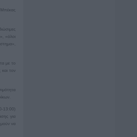
. Μπέκας
βιώσιμες
», «όλοι
ύστημα»,
τα με το
 και τον
σιμότητα
ίκων.
0-13:00)
άσης για
υμούν να