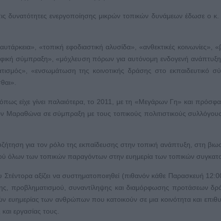
ι τις δυνατότητες ενεργοποίησης μικρών τοπικών δυνάμεων έδωσε ο κ
υτάρκεια», «τοπική εφοδιαστική αλυσίδα», «ανθεκτικές κοινωνίες», «
ροφική σύμπραξη», «μόχλευση πόρων για αυτόνομη ενδογενή ανάπτυξη
ατισμός», «ενσωμάτωση της κοινοτικής δράσης στο εκπαιδευτικό σ
θαι».
πως είχε γίνει παλαιότερα, το 2011, με τη «Μεγάρων Γη» και πρόσφα
 Μαραθώνα σε σύμπραξη με τους τοπικούς πολιτιστικούς συλλόγους
υζήτηση για τον ρόλο της εκπαίδευσης στην τοπική ανάπτυξη, στη βιω
ού όλων των τοπικών παραγόντων στην ευημερία των τοπικών συγκατο
 Στέντορα αξίζει να συστηματοποιηθεί (πιθανόν κάθε Παρασκευή 12:0
ησης, προβληματισμού, συναντίληψης και διαμόρφωσης προτάσεων δρ
ν ευημερίας των ανθρώπων που κατοικούν σε μια κοινότητα και επιθ
 και εργασίας τους.