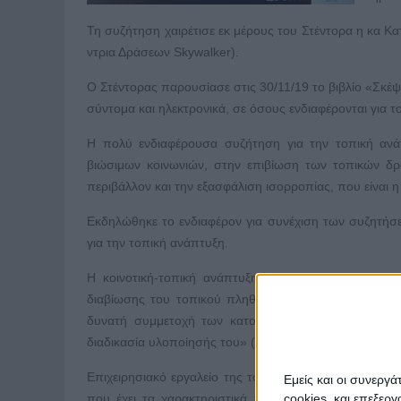
Τη συζήτηση χαιρέτισε εκ μέρους του Στέντορα η κα Κατ
ντρια Δράσεων Skywalker).
Ο Στέντορας παρουσίασε στις 30/11/19 το βιβλίο «Σκέψ
σύντομα και ηλεκτρονικά, σε όσους ενδιαφέρονται για το
Η πολύ ενδιαφέρουσα συζήτηση για την τοπική ανά
βιώσιμων κοινωνιών, στην επιβίωση των τοπικών δρά
περιβάλλον και την εξασφάλιση ισορροπίας, που είναι 
Εκδηλώθηκε το ενδιαφέρον για συνέχιση των συζητήσ
για την τοπική ανάπτυξη.
Η κοινοτική-τοπική ανάπτυξη είναι η «σχεδιασμέν
διαβίωσης του τοπικού πληθυσμού και μπορεί να υπ
δυνατή συμμετοχή των κατοίκων τόσο στον προσδιο
διαδικασία υλοποίησής του» («Τοπική ανάπτυξη», 1986
Επιχειρησιακό εργαλείο της τοπικής-κοινοτικής ανάπ
Εμείς και οι συνεργ
cookies, και επεξε
που έχει τα χαρακτηριστικά του «τόπου», δηλαδή 1) 