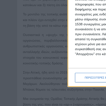
πληροφορίες που απο
κατοίκων και 3) πίστη ότι όλοι μαζί έχουν κοινό μέλλον.
διαφήμισης και περι
συνεργάτες μας ενδέ
Το μοντέλο της τοπικής ανάπτυξης μπήκε σε εφαρμο
μέσω σάρωσης συσκευ
και πλέον έχει ενταχθεί στην κύρια μορφή αντιμετώπισ
1538 συνεργάτες μας
τη βάση τής από τα κάτω σχεδιαζόμενης ανάπτυξης, όπ
συναινέσετε ή να απ
πριν συναινέσετε.
Λά
Ουσιαστικά η «ψυχή» της τοπικής ανάπτυξης και τη
απαιτεί τη συγκατάθ
οργανώσεις, περιβαλλοντικές ομάδες, πολιτιστικοί 
ισχύουν μόνο για αυ
ανθρωπιστικές οργανώσεις και πολλές άλλες ποικιλώνυ
συγκατάθεσή σας ανά
ανταλλαγής ιδεών, αυξάνοντας την εμπιστοσύνη μεταξύ τ
"Απορρήτου" στο κάτ
στοιχεία του κοινωνικού κεφαλαίου, το οποίο είναι απ
κοινοτικής-τοπικής δράσης.
Στην Αττική, ήδη από το 2015, θύμισε η κα Μάγδα Κοντ
ΠΕΡΙΣΣΟΤΕΡΕΣ 
προσπάθεια συνεννόησης με πρωτοβουλία του Κτηνοτρ
Μεγάρων. Ακολούθησαν πολλές συναντήσεις-συζητήσ
Μπέκας θύμισε τις τελευταίες συζητήσεις στην Παιανία
Μια ονομασία της Ομάδας Τοπικής Δράσης Αττικής θα 
βάση της γης, που είναι το «αρ-» («αρουραίος», «άροτ