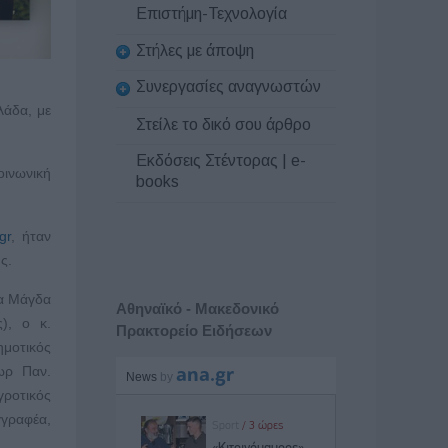
Επιστήμη-Τεχνολογία
Στήλες με άποψη
Συνεργασίες αναγνωστών
λάδα, με
Στείλε το δικό σου άρθρο
Εκδόσεις Στέντορας | e-
οινωνική
books
gr
, ήταν
ς.
κα Μάγδα
Αθηναϊκό - Μακεδονικό
ς), ο κ.
Πρακτορείο Ειδήσεων
μοτικός
ωρ Παν.
ροτικός
γραφέα,