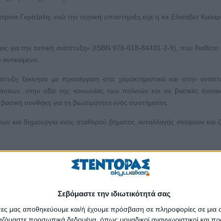
ερίνα Γκρίτζαλη, ενώ την τεχνική υποστήριξη είχε η κα Ελισάβετ Καλαρ
εις για την τοπική ανάπτυξη» (ISBN 978-618-84431-2-9), που διαθέτει
 αντικείμενο.
πτυξη ξεκίνησε με προσέγγιση στα χαρακτηριστικά και στην ανάπτ
σεων, στην αξία της κοινωνίας των πολιτών και σε βασικές έννοιε
η βασική συνθήκη για τη βιωσιμότητα ενός συστήματος.
εων και δημιουργία ενός σταθερού βήματος ανταλλαγής σκέψεων και
η αλλαγή σε κοινοτικό επίπεδο που αποβλέπει στη βελτίωση των σ
οβοηθηθεί από έναν φορέα αλλαγής σε τρόπο ώστε να επιτευχθεί η
ρισμό του περιεχομένου του τοπικού προγράμματος αλλαγής όσο 
, καθηγητής Γ. Δαουτόπουλος).
Σεβόμαστε την ιδιωτικότητά σας
τυξης θα μπορούσε να γίνει μια Ομάδα Τοπικής Δράσης (ΟΤΔ) σε κάθε
άτες μας αποθηκεύουμε και/ή έχουμε πρόσβαση σε πληροφορίες σε μια
ργαζόμαστε προσωπικά δεδομένα, όπως μοναδικοί αναγνωριστικοί και 
κοινά γεωγραφικά χαρακτηριστικά, 2) κοινά πολιτιστικά χαρακτηρισ