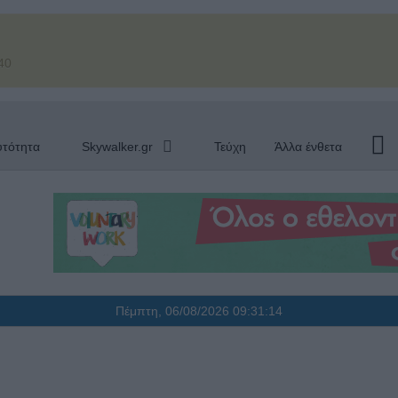
40
υτότητα
Skywalker.gr
Τεύχη
Άλλα ένθετα
Πέμπτη, 06/08/2026
09:31:15