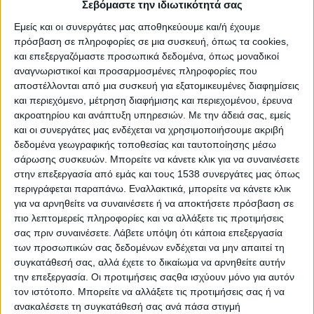
διαδίκτυο και ξεκίνησε το 2008.
Σεβόμαστε την ιδιωτικότητά σας
Εμείς και οι συνεργάτες μας αποθηκεύουμε και/ή έχουμε
Κάθε περίοδος αλλαγής διαρκεί περίπου 30-40 χρόνια, δηλαδή
πρόσβαση σε πληροφορίες σε μια συσκευή, όπως τα cookies,
αναμένουμε, με στατιστική λογική, ότι θα είμαστε πλήρως στη
και επεξεργαζόμαστε προσωπικά δεδομένα, όπως μοναδικοί
νέα εποχή το 2050 (2008 + 30 ή 40 = 2040 ή 2050). Αυτή η
αναγνωριστικοί και προσαρμοσμένες πληροφορίες που
μεταβατική περίοδος μοιάζει ότι επιταχύνεται, φτάνοντας στα
αποστέλλονται από μια συσκευή για εξατομικευμένες διαφημίσεις
όρια της αντοχής της ανθρωπότητας για ραγδαίες αλλαγές με
και περιεχόμενο, μέτρηση διαφήμισης και περιεχομένου, έρευνα
ακροατηρίου και ανάπτυξη υπηρεσιών.
Με την άδειά σας, εμείς
την πανδημία του κορονοϊού. Οι λεγόμενες ραγδαίες αλλαγές
και οι συνεργάτες μας ενδέχεται να χρησιμοποιήσουμε ακριβή
μπορεί να είναι πόλεμοι ή επαναστάσεις.
δεδομένα γεωγραφικής τοποθεσίας και ταυτοποίησης μέσω
σάρωσης συσκευών. Μπορείτε να κάνετε κλικ για να συναινέσετε
Το πολιτικό «παιχνίδι» της εξουσίας ήταν σαν ένα εκκρεμές
στην επεξεργασία από εμάς και τους 1538 συνεργάτες μας όπως
που αιωρείται ανάμεσα στον πόλο των πολιτικών (κράτος) και
περιγράφεται παραπάνω. Εναλλακτικά, μπορείτε να κάνετε κλικ
τον πόλο της αγοράς (τράπεζες). Μια περίοδο την εξουσία την
για να αρνηθείτε να συναινέσετε ή να αποκτήσετε πρόσβαση σε
ασκούσαν οι πολιτικοί, μια περίοδο την εξουσία την ασκούσαν
πιο λεπτομερείς πληροφορίες και να αλλάξετε τις προτιμήσεις
οι τραπεζίτες. Ίσως είναι πλέον καιρός να εμπλακούν στο
σας πριν συναινέσετε.
Λάβετε υπόψη ότι κάποια επεξεργασία
παιχνίδι αυτό και οι πολίτες και οι οργανώσεις της κοινωνίας
των προσωπικών σας δεδομένων ενδέχεται να μην απαιτεί τη
των πολιτών.
συγκατάθεσή σας, αλλά έχετε το δικαίωμα να αρνηθείτε αυτήν
την επεξεργασία. Οι προτιμήσεις σαςθα ισχύουν μόνο για αυτόν
Η ζωή, ή καλύτερα η επίκληση της ζωής των ανθρώπων της
τον ιστότοπο. Μπορείτε να αλλάξετε τις προτιμήσεις σας ή να
κοινωνίας, γίνεται ο λόγος για να ανακτήσουν την εξουσία τα
ανακαλέσετε τη συγκατάθεσή σας ανά πάσα στιγμή