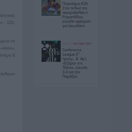
λληνικής
τ.: 103,
σμένα σε
 «Ασία»,
ιστήμη &
ν άρθρων