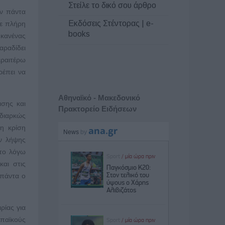
Στείλε το δικό σου άρθρο
ων πάντα
Εκδόσεις Στέντορας | e-
με πλήρη
books
 κανένας
αραδίδει
εραιτέρω
ρέπει να
Αθηναϊκό - Μακεδονικό
σης και
Πρακτορείο Ειδήσεων
 διαρκώς
η κρίση
ν λήψης
στο λόγω
και στις
 πάντα ο
ρίας για
ωπαϊκούς