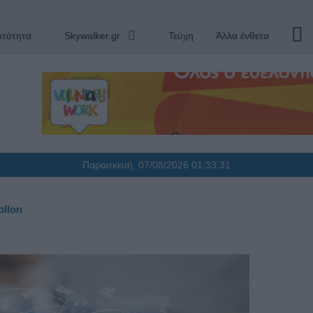
υτότητα
Skywalker.gr
Τεύχη
Άλλα ένθετα
Παρασκευή, 07/08/2026
01:33:32
ollon