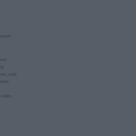
κισμού
υσσο
ής
τος υιού
τήσει
ά λάθη