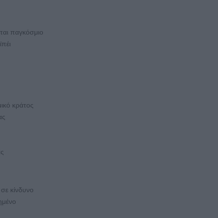
εται παγκόσμιο
ϊπέι
μικό κράτος
ας
ας
 σε κίνδυνο
ημένο