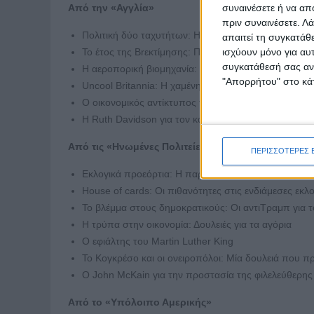
Από την «Αγγλία»
συναινέσετε ή να απ
πριν συναινέσετε.
Λά
Πολιτική δύο ταχυτήτων: Η προσοχή στο αργό τέμπ
απαιτεί τη συγκατάθ
Το έτος της Brεκτίμησης: Πολλές επιλογές, λίγος χρ
ισχύουν μόνο για αυ
συγκατάθεσή σας ανά
Η αεροπορική βιομηχανία: Ψηλά στον αέρα
"Απορρήτου" στο κάτ
Uncool Britannia: Η χαμένη λάμψη
Ο οικονομικός αντίκτυπος του brexit: Αποφυγή της
Η Ruth Davidson για τον καπιταλισμό
Από τις «Ηνωμένες Πολιτείες»
ΠΕΡΙΣΣΟΤΕΡΕΣ 
Εκλογικά προεόρτια: Η παράσταση συνεχίζεται
House of cards: Οι πιθανότητες στις ενδιάμεσες εκλ
Το βλέμμα στους δημοκρατικούς: Οι αντιΤραμπ για 
Η τρύπα στην οικονομία: Δουλειές για τα αγόρια
Ο εφιάλτης του Martin Luther King
Το Κογκρέσο και οι ονειροπόλοι: Μία δουλειά που πρέ
Ο John McKain για την προστασία της φιλελεύθερης
Από το «Υπόλοιπο Αμερικής»