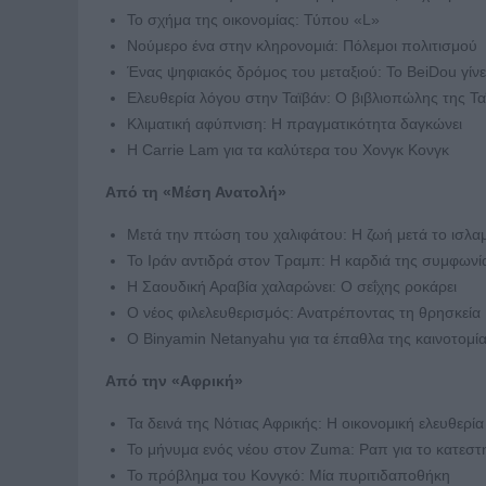
Το σχήμα της οικονομίας: Τύπου «L»
Νούμερο ένα στην κληρονομιά: Πόλεμοι πολιτισμού
Ένας ψηφιακός δρόμος του μεταξιού: Το BeiDou γίν
Ελευθερία λόγου στην Ταϊβάν: Ο βιβλιοπώλης της Τα
Κλιματική αφύπνιση: Η πραγματικότητα δαγκώνει
Η Carrie Lam για τα καλύτερα του Χονγκ Κονγκ
Από τη «Μέση Ανατολή»
Μετά την πτώση του χαλιφάτου: Η ζωή μετά το ισλα
Το Ιράν αντιδρά στον Τραμπ: Η καρδιά της συμφωνί
Η Σαουδική Αραβία χαλαρώνει: Ο σεΐχης ροκάρει
Ο νέος φιλελευθερισμός: Ανατρέποντας τη θρησκεία
Ο Binyamin Netanyahu για τα έπαθλα της καινοτομί
Από την «Αφρική»
Τα δεινά της Νότιας Αφρικής: Η οικονομική ελευθερία
Το μήνυμα ενός νέου στον Zuma: Ραπ για το κατεστ
Το πρόβλημα του Κονγκό: Μία πυριτιδαποθήκη