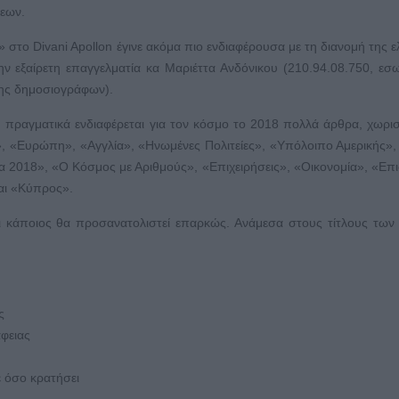
εων.
το Divani Apollon έγινε ακόμα πιο ενδιαφέρουσα με τη διανομή της ε
εξαίρετη επαγγελματία κα Μαριέττα Ανδόνικου (210.94.08.750, εσω
ης δημοσιογράφων).
 πραγματικά ενδιαφέρεται για τον κόσμο το 2018 πολλά άρθρα, χωρι
», «Ευρώπη», «Αγγλία», «Ηνωμένες Πολιτείες», «Υπόλοιπο Αμερικής»,
α 2018», «Ο Κόσμος με Αριθμούς», «Επιχειρήσεις», «Οικονομία», «Επ
αι «Κύπρος».
ι κάποιος θα προσανατολιστεί επαρκώς. Ανάμεσα στους τίτλους τω
ς
άφειας
ε όσο κρατήσει