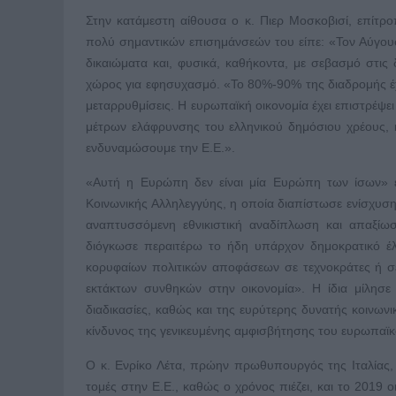
Στην κατάμεστη αίθουσα ο κ. Πιερ Μοσκοβισί, επίτ
πολύ σημαντικών επισημάνσεών του είπε: «Τον Αύγου
δικαιώματα και, φυσικά, καθήκοντα, με σεβασμό στις
χώρος για εφησυχασμό. «Το 80%-90% της διαδρομής έχει
μεταρρυθμίσεις. Η ευρωπαϊκή οικονομία έχει επιστρέψε
μέτρων ελάφρυνσης του ελληνικού δημόσιου χρέους, κ
ενδυναμώσουμε την Ε.Ε.».
«Αυτή η Ευρώπη δεν είναι μία Ευρώπη των ίσων» ε
Κοινωνικής Αλληλεγγύης, η οποία διαπίστωσε ενίσχυ
αναπτυσσόμενη εθνικιστική αναδίπλωση και απαξί
διόγκωσε περαιτέρω το ήδη υπάρχον δημοκρατικό έ
κορυφαίων πολιτικών αποφάσεων σε τεχνοκράτες ή σε
εκτάκτων συνθηκών στην οικονομία». Η ίδια μίλησε 
διαδικασίες, καθώς και της ευρύτερης δυνατής κοινωνι
κίνδυνος της γενικευμένης αμφισβήτησης του ευρωπαϊκ
Ο κ. Ενρίκο Λέτα, πρώην πρωθυπουργός της Ιταλίας, 
τομές στην Ε.Ε., καθώς ο χρόνος πιέζει, και το 2019