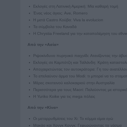
Εκλογές στη Λατινική Αμερική: Μία καθαρή τομή
Ένας νέος άγιος: Αve, Romero
Η μετά Castro Κούβα: Viva la evolucion
Τα σύμβολα του Καναδά
Η Chrystia Freeland για την καταπολέμηση του εθνι
Από την «Ασία»
Ριψοκίνδυνο πυρηνικό παιχνίδι: Ατενίζοντας την άβ
Εκλογές σε Καμπότζη και Ταϊλάνδη: Κράτη καταστολ
Αποχαιρετώντας τον αυτοκράτορα: Γη του ανατέλλον
Το επελαύνον άρμα του Modi: τι μπορεί να το σταμα
Μέρες σκοτεινού καλοκαιριού στην Αυστραλία
Περισσότερα για τους Maori: Παλεύοντας με ιστορικ
Η Yuriko Koike για τις mega πόλεις
Από την «Κίνα»
Οι μεταρρυθμίσεις του Χι: Το κόμμα είμαι εγώ
Μακάο και Χονγκ Κονγκ: Γεφυρώνοντας το χάσμα