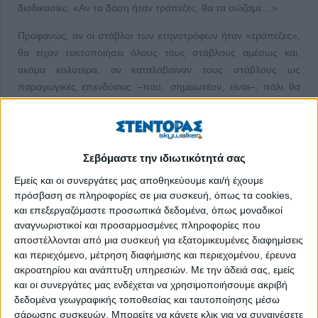
διαδικασίες: «Αν τα δάση ήταν τράπεζες, θα τα σώζαμε…»
Προφανώς, αν οι στάβλοι των κτηνοτρόφων ήταν «τράπεζες»,
θα είχαν τακτοποιήσει όλους τους στάβλους αμέσως και,
ακόμα καλύτερα, αν καταλάβαιναν τους στάβλους ως
παραγωγικές επενδύσεις –που, σημειωτέον, είναι–, πάλι θα
τους είχαν τακτοποιήσει.
Οι στάβλοι είναι παραγωγικές επενδύσεις και μάλιστα
πραγματικού πλούτου, πραγματικών αξιών. Όλα τα άλλα στις
Σεβόμαστε την ιδιωτικότητά σας
εθνικές οικονομίες είναι πρόσθεση υπεραξιών στον πραγματικό
Εμείς και οι συνεργάτες μας αποθηκεύουμε και/ή έχουμε
πλούτο ή προσφορά υπηρεσιών, αλλά δεν είναι πραγματικός
πρόσβαση σε πληροφορίες σε μια συσκευή, όπως τα cookies,
πλούτος.
και επεξεργαζόμαστε προσωπικά δεδομένα, όπως μοναδικοί
αναγνωριστικοί και προσαρμοσμένες πληροφορίες που
Πρόσφατα παρακολουθούμε τις νομοθετικές πρωτοβουλίες της
αποστέλλονται από μια συσκευή για εξατομικευμένες διαφημίσεις
Βουλής των Ελλήνων και διαβάζουμε ότι προτείνεται να
και περιεχόμενο, μέτρηση διαφήμισης και περιεχομένου, έρευνα
θεωρείται πειθαρχικό παράπτωμα η καθυστέρηση
ακροατηρίου και ανάπτυξη υπηρεσιών.
Με την άδειά σας, εμείς
επενδύσεων. Μπράβο, πολύ σωστό, αλλά επενδύσεις είναι και
και οι συνεργάτες μας ενδέχεται να χρησιμοποιήσουμε ακριβή
οι στάβλοι των κτηνοτρόφων. Δεν είναι μόνο οι τεχνολογίες
δεδομένα γεωγραφικής τοποθεσίας και ταυτοποίησης μέσω
πληροφορικής, οι τουριστικές μονάδες, οι υπεραγορές και τα
σάρωσης συσκευών. Μπορείτε να κάνετε κλικ για να συναινέσετε