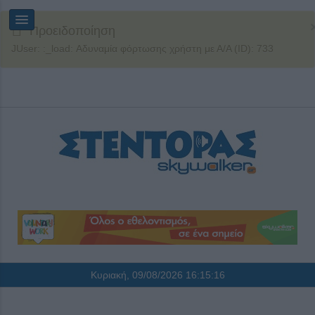
Προειδοποίηση
JUser: :_load: Αδυναμία φόρτωσης χρήστη με Α/Α (ID): 733
Κυριακή, 09/08/2026
16:15:16