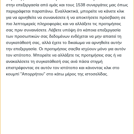
ποικιλώνυμα «καζίνο».
στην επεξεργασία από εμάς και τους 1538 συνεργάτες μας όπως
περιγράφεται παραπάνω. Εναλλακτικά, μπορείτε να κάνετε κλικ
Διαδικασίες ισοδύναμες με απαγόρευση –αποκλεισμό–
για να αρνηθείτε να συναινέσετε ή να αποκτήσετε πρόσβαση σε
αντιμετωπίζουν οι αγρότες. Το 2012 ψηφίστηκε από την
πιο λεπτομερείς πληροφορίες και να αλλάξετε τις προτιμήσεις
σας πριν συναινέσετε.
Λάβετε υπόψη ότι κάποια επεξεργασία
Ελληνική Βουλή ο νόμος 4056 για τους όρους και τις
των προσωπικών σας δεδομένων ενδέχεται να μην απαιτεί τη
προϋποθέσεις για την έκδοση άδειας λειτουργίας σταβλικής
συγκατάθεσή σας, αλλά έχετε το δικαίωμα να αρνηθείτε αυτήν
εγκατάστασης και περιλάμβανε και τη μεταβατική περίοδο για
την επεξεργασία. Οι προτιμήσεις σαςθα ισχύουν μόνο για αυτόν
την προσαρμογή των υπαρχόντων στάβλων στο νέο πλαίσιο.
τον ιστότοπο. Μπορείτε να αλλάξετε τις προτιμήσεις σας ή να
Με διαδοχικούς νόμους η υπάρχουσα μεταβατική περίοδος
ανακαλέσετε τη συγκατάθεσή σας ανά πάσα στιγμή
έληξε τον Ιούνιο του 2019 χωρίς να φροντίσει κάποιος το
επιστρέφοντας σε αυτόν τον ιστότοπο και κάνοντας κλικ στο
πρόβλημα, ίσως λόγω άλλων προτεραιοτήτων, π.χ. εκλογές.
κουμπί "Απορρήτου" στο κάτω μέρος της ιστοσελίδας.
Μέχρι σήμερα έχει αδειοδοτηθεί μόνο το 15%-20% των
υπαρχόντων κτηνοτροφικών εγκαταστάσεων πανελλαδικά.
Ενδεικτικά στην ανατολική Αττική από 178 υποβληθέντες
φακέλους αδειοδότησης από μέλη του Κτηνοτροφικού
Συλλόγου Αττικής «Άγιος Γεώργιος» στην Περιφερειακή
Ενότητα Ανατολικής Αττικής έχουν εκδοθεί μόνο 28 άδειες
(προσωρινές ή οποιοδήποτε τύπου) από τη Διεύθυνση