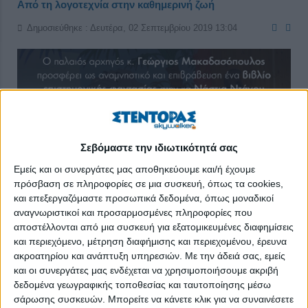
Από τη λογοτεχνία στην καθημερινή ζωή
Δημοσιεύθηκε : Δευτέρα, 02 Σεπτεμβρίου 2019 13:04
Σεβόμαστε την ιδιωτικότητά σας
Εμείς και οι συνεργάτες μας αποθηκεύουμε και/ή έχουμε
πρόσβαση σε πληροφορίες σε μια συσκευή, όπως τα cookies,
και επεξεργαζόμαστε προσωπικά δεδομένα, όπως μοναδικοί
αναγνωριστικοί και προσαρμοσμένες πληροφορίες που
αποστέλλονται από μια συσκευή για εξατομικευμένες διαφημίσεις
και περιεχόμενο, μέτρηση διαφήμισης και περιεχομένου, έρευνα
η
η
Πραγματοποιήθηκε την 1
Σεπτεμβρίου η 7
συνάντηση-
ακροατηρίου και ανάπτυξη υπηρεσιών.
Με την άδειά σας, εμείς
ου
ανοιχτή εκδήλωση των παλαιών προσκόπων του 1
και οι συνεργάτες μας ενδέχεται να χρησιμοποιήσουμε ακριβή
Συστήματος Προσκόπων Θέρμης για την κοινωνία της Θέρμης
δεδομένα γεωγραφικής τοποθεσίας και ταυτοποίησης μέσω
και με στόχο την υποβοήθηση της τοπικής ανάπτυξης – όπου
σάρωσης συσκευών. Μπορείτε να κάνετε κλικ για να συναινέσετε