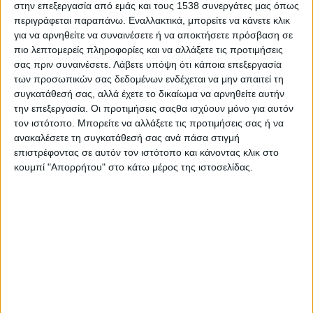
στην επεξεργασία από εμάς και τους 1538 συνεργάτες μας όπως
τοπική ανάπτυξη είναι η ευημερία των κατοίκων ενός τόπου με
περιγράφεται παραπάνω. Εναλλακτικά, μπορείτε να κάνετε κλικ
την ενεργό συμμετοχή των ίδιων για τη βελτίωση των
για να αρνηθείτε να συναινέσετε ή να αποκτήσετε πρόσβαση σε
συνθηκών ζωής και εργασίας τους.
πιο λεπτομερείς πληροφορίες και να αλλάξετε τις προτιμήσεις
σας πριν συναινέσετε.
Λάβετε υπόψη ότι κάποια επεξεργασία
Η ιδέα της συμβολής των συμπολιτών μας, οι οποίοι έδωσαν
των προσωπικών σας δεδομένων ενδέχεται να μην απαιτεί τη
την υπόσχεση να τηρούν ένα σύστημα ηθικών αξιών και
συγκατάθεσή σας, αλλά έχετε το δικαίωμα να αρνηθείτε αυτήν
διαπαιδαγωγήθηκαν κοινωνικά επαρκώς, στην τοπική
την επεξεργασία. Οι προτιμήσεις σαςθα ισχύουν μόνο για αυτόν
ανάπτυξη γεννήθηκε όταν συναντήθηκαν παλαιοί πρόσκοποι
τον ιστότοπο. Μπορείτε να αλλάξετε τις προτιμήσεις σας ή να
ου
του 1
Συστήματος Προσκόπων Θέρμης στις 31/3/19, στη
ανακαλέσετε τη συγκατάθεσή σας ανά πάσα στιγμή
γιορτή των 50 χρόνων από την επανίδρυση του
επιστρέφοντας σε αυτόν τον ιστότοπο και κάνοντας κλικ στο
κουμπί "Απορρήτου" στο κάτω μέρος της ιστοσελίδας.
προσκοπισμού στη Θέρμη.
Ακολούθησαν οι συναντήσεις για την οργάνωση της
προσπάθειας (13/4/19), τη συμβολή του προσκοπισμού στην
τοπική ανάπτυξη (21/4/19), την έννοια της τοπικής ανάπτυξης
(5/5/19), την πρακτική του zero waste (2/6/19), την κοινωνική
οικονομία (7/7/19), την Ημέρα της Προσκοπικής Μαντίλας
(1/8/19) και την επιστημονική φαντασία (1/9/19).
Το θέμα της τελευταίας συνάντησης ήταν «Από τη λογοτεχνία