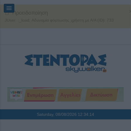
Προειδοποίηση
JUser: :_load: Αδυναμία φόρτωσης χρήστη με Α/Α (ID): 733
Saturday, 08/08/2026
12:34:14