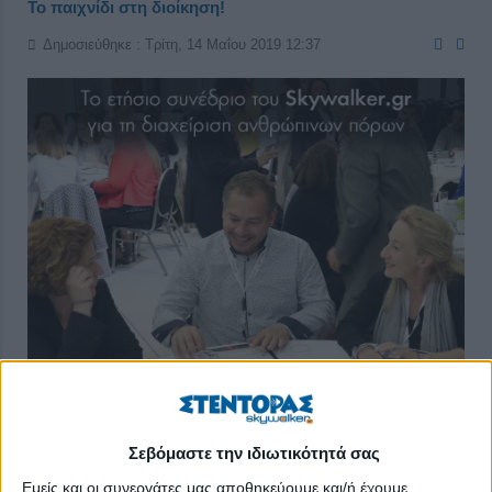
Το παιχνίδι στη διοίκηση!
Δημοσιεύθηκε : Τρίτη, 14 Μαΐου 2019 12:37
Απόλαυσα στις 9 Μαΐου 2019 το συνέδριο «Παραγωγικά
Παίγνια» στον πολυχώρο Αθηναΐς στον Βοτανικό, που
οργάνωσε το Skywalker.gr με σκοπό να διερευνηθούν οι
Σεβόμαστε την ιδιωτικότητά σας
δυνατότητες εισαγωγής των παραγόντων του παιχνιδιού στη
Εμείς και οι συνεργάτες μας αποθηκεύουμε και/ή έχουμε