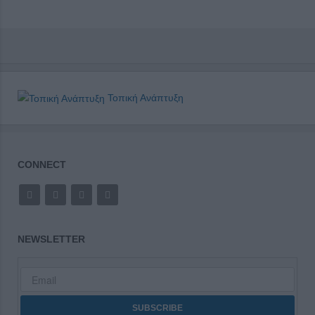
Τοπική Ανάπτυξη
CONNECT
NEWSLETTER