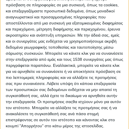
διοίκηση της παραγωγής και των υπηρεσιών, κάτι που
πρόσβαση σε πληροφορίες σε μια συσκευή, όπως τα cookies,
δημιουργεί την ίδια ή παρόμοια χαρά όπως όταν παίζαμε
και επεξεργαζόμαστε προσωπικά δεδομένα, όπως μοναδικοί
παιδιά τόσο στους «παίκτες» της επιχείρησης, όσο και στους
αναγνωριστικοί και προσαρμοσμένες πληροφορίες που
αποστέλλονται από μια συσκευή για εξατομικευμένες διαφημίσεις
πελάτες. Εξαιρετικά καινοτόμες οι προσεγγίσεις ακόμα και για
και περιεχόμενο, μέτρηση διαφήμισης και περιεχομένου, έρευνα
έναν που έμαθε να διαπαιδαγωγεί κοινωνικά παίζοντας το
ακροατηρίου και ανάπτυξη υπηρεσιών.
Με την άδειά σας, εμείς
προσκοπικό παιχνίδι.
και οι συνεργάτες μας ενδέχεται να χρησιμοποιήσουμε ακριβή
δεδομένα γεωγραφικής τοποθεσίας και ταυτοποίησης μέσω
Αντιγράφοντας τις θεματικές από το πρόγραμμα, διαβάζουμε:
σάρωσης συσκευών. Μπορείτε να κάνετε κλικ για να συναινέσετε
στην επεξεργασία από εμάς και τους 1538 συνεργάτες μας όπως
«Τα παιδία παίζει»: Κυρίαρχος το ίδιο το παιχνίδι
περιγράφεται παραπάνω. Εναλλακτικά, μπορείτε να κάνετε κλικ
«Εμβολιασμός» της παραγωγικής διαδικασίας με τον «ιό»
για να αρνηθείτε να συναινέσετε ή να αποκτήσετε πρόσβαση σε
του παιχνιδιού
πιο λεπτομερείς πληροφορίες και να αλλάξετε τις προτιμήσεις
Αναμοντελοποίηση της παραγωγικής διαδικασίας σε μορφή
σας πριν συναινέσετε.
Λάβετε υπόψη ότι κάποια επεξεργασία
παιχνιδιού
των προσωπικών σας δεδομένων ενδέχεται να μην απαιτεί τη
Κόμβοι εμπειρίας / εργασίες στις ροτόντες
συγκατάθεσή σας, αλλά έχετε το δικαίωμα να αρνηθείτε αυτήν
Networking
την επεξεργασία. Οι προτιμήσεις σαςθα ισχύουν μόνο για αυτόν
τον ιστότοπο. Μπορείτε να αλλάξετε τις προτιμήσεις σας ή να
«Παιγνίου και Εργατών γωνία»: Work gamification
ανακαλέσετε τη συγκατάθεσή σας ανά πάσα στιγμή
Παρουσιάσεις κόμβων εμπειρίας
επιστρέφοντας σε αυτόν τον ιστότοπο και κάνοντας κλικ στο
Συγκεφαλαίωση
κουμπί "Απορρήτου" στο κάτω μέρος της ιστοσελίδας.