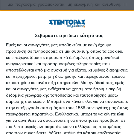
μια παγκόσμια γραφειοκρατία, μη εκλεγμένη και ανεύθυνη. Η
Αμερική κυβερνάται από τους Αμερικανούς. Απορρίπτουμε την
ιδεολογία της παγκοσμιοποίησης και αγκαλιάζουμε το δόγμα
του πατριωτισμού».
Σεβόμαστε την ιδιωτικότητά σας
Αισθάνομαι την ανάγκη να επισημάνω ότι πατριωτισμός είναι
να αγαπάς και να θέλεις να υποστηρίξεις την πατρίδα σου, ενώ
Εμείς και οι συνεργάτες μας αποθηκεύουμε και/ή έχουμε
πρόσβαση σε πληροφορίες σε μια συσκευή, όπως τα cookies,
εθνικισμός είναι να μισείς τα άλλα κράτη. Επίσης πρέπει να
και επεξεργαζόμαστε προσωπικά δεδομένα, όπως μοναδικοί
έχουμε ξεκαθαρισμένο στο μυαλό μας ότι το εθνικό δίκαιο είναι
αναγνωριστικοί και προσαρμοσμένες πληροφορίες που
το καταγεγραμμένο και το εθιμικό δίκαιο στο πλαίσιο της ηθικής
αποστέλλονται από μια συσκευή για εξατομικευμένες διαφημίσεις
για μια κοινωνία, ενώ το διεθνές δίκαιο είναι οι συμφωνίες
και περιεχόμενο, μέτρηση διαφήμισης και περιεχομένου, έρευνα
μεταξύ κρατών με βάση την ισχύ τους, συνήθως την ισχύ των
ακροατηρίου και ανάπτυξη υπηρεσιών.
Με την άδειά σας, εμείς
όπλων τους και των συμμαχιών τους.
και οι συνεργάτες μας ενδέχεται να χρησιμοποιήσουμε ακριβή
δεδομένα γεωγραφικής τοποθεσίας και ταυτοποίησης μέσω
Αφού η ιδιωτική οικονομική, η οποία ευαγγελίζεται κυρίως την
σάρωσης συσκευών. Μπορείτε να κάνετε κλικ για να συναινέσετε
παγκοσμιοποίηση, δείχνει ότι αποτυγχάνει να δώσει λύσεις, με
στην επεξεργασία από εμάς και τους 1538 συνεργάτες μας όπως
έναρξη των «αποτυχιών» της το 2008 με τα στεγαστικά δάνεια
περιγράφεται παραπάνω. Εναλλακτικά, μπορείτε να κάνετε κλικ
για να αρνηθείτε να συναινέσετε ή να αποκτήσετε πρόσβαση σε
της Lehman Brothers, και με δεδομένη την παγκόσμια
πιο λεπτομερείς πληροφορίες και να αλλάξετε τις προτιμήσεις
χρηματοπιστωτική κρίση, σε όλο τον πλανήτη αναζητούνται
σας πριν συναινέσετε.
Λάβετε υπόψη ότι κάποια επεξεργασία