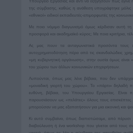
Υπουργείο Εργασίας και αντί να εξηγήσουν πώς έγιν
της σύμβασης, καθώς η ανάθεση υπογράφτηκε μόλις σ
«εθνικοί» ειδικοί εκπαιδευτές-επιμορφωτές της κοινωνι
Με ποιο νόμιμο διαγωνισμό όμως κέρδισαν αυτή τη 
προσφορά και ακαδημαϊκό κύρος; Με ποια κριτήρια, τέλ
Ας μας πουν τα ανταγωνιστικά προσόντα τους 
αυτοχρηματοδότηση πέρα από τις σκανδαλώδεις χρημ
«μη κυβερνητική οργάνωση», στην ουσία όμως είναι 
του χώρου των άλλων κοινωνικών επιχειρήσεων.
Λυπούνται, όπως μας λένε βέβαια, που δεν υπάρχε
«μοναδική γιορτή του χώρου». Το «πάρτι» δηλαδή π
ευθύνη, βέβαια, του Υπουργείου Εργασίας. Είναι
παρουσιάσουν ως «πελάτες» όλους τους επισκέπτες τ
μπορούσαν να μας εξαπατήσουν για μια εικονική και 
Κι αυτό συμβαίνει, όπως διαπιστώσαμε, από πέρυσι 
διαβούλευση ή ένα workshop που γίνεται από τους συμ
χαρτιά, όπως το λέει η σύμβαση της απευθείας ανάθ