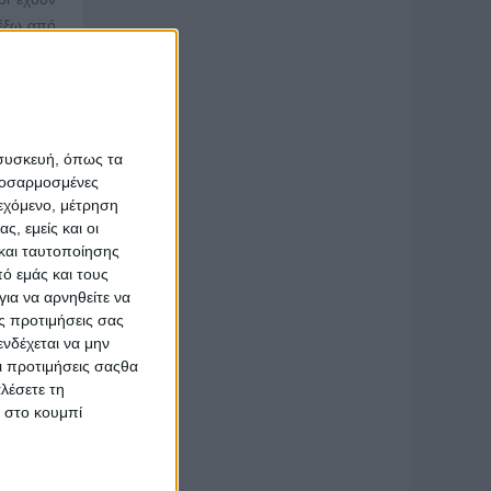
 έξω από
ροβλέπει
σκλήσεις
αργείται
 συσκευή, όπως τα
ειται να
προσαρμοσμένες
ιεχόμενο, μέτρηση
ς, εμείς και οι
τικότητα
και ταυτοποίησης
ναθέσεις
ό εμάς και τους
ια να τα
ια να αρνηθείτε να
ς προτιμήσεις σας
 της και
νδέχεται να μην
Οι προτιμήσεις σαςθα
λέσετε τη
Αττικής
κ στο κουμπί
υ θεσμού
το πεδίο