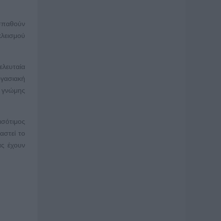
οσπαθούν
κλεισμού
ελευταία
ργασιακή
η γνώμης
ισότιμος
αστεί το
ας έχουν