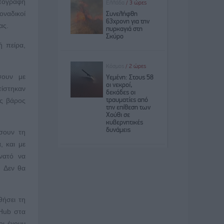
υπογραφή
οναδικοί
ας.
ή πείρα,
σουν με
τίστηκαν
ις βάρος
σουν τη
, και με
νατό να
. Δεν θα
θήσει τη
 Hub στα
οι έχουν