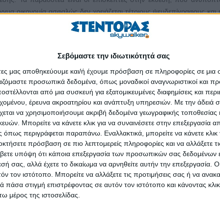
γγυα οικονομία ασφαλώς δεν χρειάζεται τέτοιους ψευδεπίγραφους και
μεσολαβητές».
ς με αυτοδιαχείριση και εκφράζεται μέσα από τους φορείς της, όπως π
ναται να τεθούν τα κριτήρια επιμόρφωσης του χώρου με ανοικτές προ
Σεβόμαστε την ιδιωτικότητά σας
ορίζεται μια ΜΚΟ ως αυθαίρετος διαμεσολαβητής όλου του χώρου, κατ
άτες μας αποθηκεύουμε και/ή έχουμε πρόσβαση σε πληροφορίες σε μια
νει με τη συνέργεια του ίδιου του υπουργείου, γεγονός που δεν πρόκ
ργαζόμαστε προσωπικά δεδομένα, όπως μοναδικοί αναγνωριστικοί και 
στέλλονται από μια συσκευή για εξατομικευμένες διαφημίσεις και περ
εχομένου, έρευνα ακροατηρίου και ανάπτυξη υπηρεσιών.
Με την άδειά σα
ας εκπαίδευσε αυτή η ΜΚΟ, αλλά με τους συνεργούς τους στην πραγμα
χεται να χρησιμοποιήσουμε ακριβή δεδομένα γεωγραφικής τοποθεσίας 
κολούθηση. Μάθετε λοιπόν ότι η έρευνα για όλες τις καθ’ υπέρβαση α
ών. Μπορείτε να κάνετε κλικ για να συναινέσετε στην επεξεργασία απ
 Ελλήνων πολιτών που πήρατε με παράνομες απευθείας αναθέσεις γ
 όπως περιγράφεται παραπάνω. Εναλλακτικά, μπορείτε να κάνετε κλικ γ
οκτήσετε πρόσβαση σε πιο λεπτομερείς πληροφορίες και να αλλάξετε τι
ωνική και αλληλέγγυα οικονομία ανήκει στην κοινωνία και στους φορείς
βετε υπόψη ότι κάποια επεξεργασία των προσωπικών σας δεδομένων ε
εις βάρος της με ανεξέλεγκτες κρατικές χορηγίες.
εσή σας, αλλά έχετε το δικαίωμα να αρνηθείτε αυτήν την επεξεργασία. 
τόν τον ιστότοπο. Μπορείτε να αλλάξετε τις προτιμήσεις σας ή να ανακα
ρέων ΚΑΛΟ Αττικής και από τον Περιφερειακό Μηχανισμό ΚΟΙΝΣΕΠ 
 πάσα στιγμή επιστρέφοντας σε αυτόν τον ιστότοπο και κάνοντας κλι
ην πρώτη εμφάνιση της κοινωνικής και αλληλέγγυας οικονομίας και το
ω μέρος της ιστοσελίδας.
ας των πρώτων κοινωνικών συνεταιρισμών (ΚΟΙΣΠΕ) στην Ελλάδα και 
ης που έρχονται από πολύ παλιά το καθυποτάσσουν στην αφάνεια.