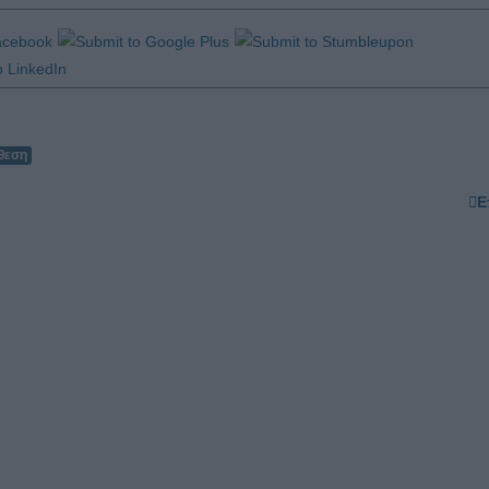
θεση
Ε