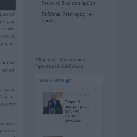
Στείλε το δικό σου άρθρο
Εκδόσεις Στέντορας | e-
υμμετοχή
books
ληλέγγυα
 φετινής
 από έξι
σμός και
Αθηναϊκό - Μακεδονικό
πιστολή
Πρακτορείο Ειδήσεων
ν έκθεση
ως ομάδα
, με τις
 χωριστά
δηλώσεων
η από το