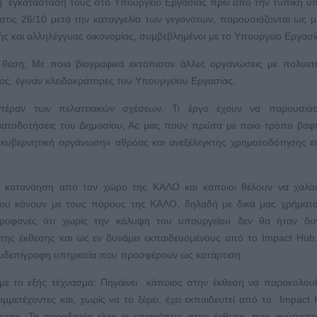
ε η εγκατάστασή τους στο Υπουργείο Εργασίας πριν από την τυπική 
τις 26/10 μετά την καταγγελία των γεγονότων, παρουσιάζονται ως μ
κής και αλληλέγγυας οικονομίας, συμβεβλημένοι με το Υπουργείο Εργασί
θέση; Με ποια βιογραφικά εκτόπισαν άλλες οργανώσεις με πολυετ
ος, έγιναν κλειδοκράτορες του Υπουργείου Εργασίας;
πέραν των πελατειακών σχέσεων. Τι έργο έχουν να παρουσιά
ατοδοτήσεις του Δημοσίου; Ας μας πουν πρώτα με ποιο τρόπο βαφ
«κυβερνητική οργάνωση» αθρόας και ανεξέλεγκτης χρηματοδότησης ε
ι κατανόηση από τον χώρο της ΚΑΛΟ και κάποιοι θέλουν να χαλά
ου κάνουν με τους πόρους της ΚΑΛΟ, δηλαδή με δικά μας χρήματα
 προφανές ότι χωρίς την κάλυψη του υπουργείου δεν θα ήταν δυ
ης έκθεσης και ως εν δυνάμει εκπαιδευομένους από το Impact Hub
ψευδεπίγραφη υπηρεσία που προσφέρουν ως κατάρτιση.
με το εξής τέχνασμα: Πηγαίνει κάποιος στην έκθεση να παρακολου
μετέχοντες και, χωρίς να το ξέρει, έχει εκπαιδευτεί από το Impact
εσης. Τα παραδοτέα είναι οι επισκέπτες στην έκθεση, που ανύποπτ