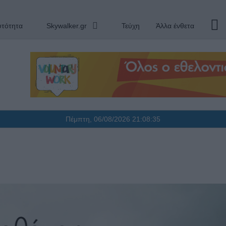
υτότητα
Skywalker.gr
Τεύχη
Άλλα ένθετα
Πέμπτη, 06/08/2026
21:08:36