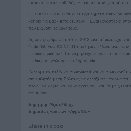
αποσκοπεί στην καθοδήγηση και την ποδηγέτησή του.
Οι ΚΟΙΝΣΕΠ δεν είναι ούτε εγχειρήματα start-ups ού
κάποιοι να μας «εκπαιδεύσουν». Είναι εργαστήρια έντα
που βιώνουν τα μέλη τους.
Ας μην ξεχνάμε ότι από το 2012 έως σήμερα έχουν ιδ
διετία 650 νέες ΚΟΙΝΣΕΠ ιδρύθηκαν, εύλογα αναμένοντ
και οικονομική ζωή. Για να μην έχουν την ίδια πορεία 
και διάχυση γνώσης και πληροφορίας.
Καλούμε το πεδίο να συντονιστεί και να συνεννοηθεί
συνομιλητής με τη Πολιτεία, να αλλάξει την πορεία του
πεδίο, τις αρχές και τις ανάγκες του και να μη γελιέ
αφυπνίσει.
Δημήτρης Μιχαηλίδης,
Δημοσίως γράφων-«ΑγροΝέα»
Share this post