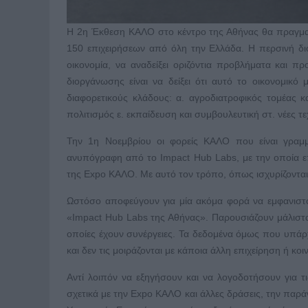
Η 2η Έκθεση ΚΑΛΟ στο κέντρο της Αθήνας θα πραγματ
150 επιχειρήσεων από όλη την Ελλάδα. Η περσινή δι
οικονομία, να αναδείξει οριζόντια προβλήματα και πρ
διοργάνωσης είναι να δείξει ότι αυτό το οικονομικό 
διαφορετικούς κλάδους: α. αγροδιατροφικός τομέας κα
πολιτισμός ε. εκπαίδευση και συμβουλευτική στ. νέες τ
Την 1η Νοεμβρίου οι φορείς ΚΑΛΟ που είναι γραμμ
ανυπόγραφη από το Impact Hub Labs, με την οποία επ
της Expo ΚΑΛΟ. Με αυτό τον τρόπο, όπως ισχυρίζοντα
Ωστόσο αποφεύγουν για μία ακόμα φορά να εμφανιστ
«Impact Hub Labs της Αθήνας». Παρουσιάζουν μάλιστα
οποίες έχουν συνέργειες. Τα δεδομένα όμως που υπάρχο
και δεν τις μοιράζονται με κάποια άλλη επιχείρηση ή κοι
Αντί λοιπόν να εξηγήσουν και να λογοδοτήσουν για 
σχετικά με την Expo ΚΑΛΟ και άλλες δράσεις, την παρ