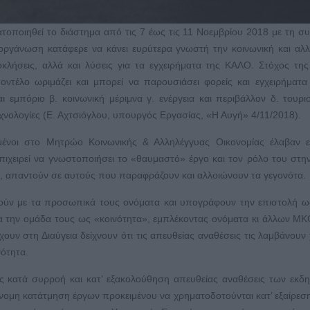
οποιηθεί το διάστημα από τις 7 έως τις 11 Νοεμβρίου 2018 με τη σ
οργάνωση κατάφερε να κάνει ευρύτερα γνωστή την κοινωνική και αλ
οκλήσεις, αλλά και λύσεις για τα εγχειρήματα της ΚΑΛΟ. Στόχος της
μοντέλο ωριμάζει και μπορεί να παρουσιάσει φορείς και εγχειρήματα
ι εμπόριο β. κοινωνική μέριμνα γ. ενέργεια και περιβάλλον δ. τουρι
εχνολογίες (Ε. Αχτσιόγλου, υπουργός Εργασίας, «Η Αυγή» 4/11/2018).
ένοι στο Μητρώο Κοινωνικής & Αλληλέγγυας Οικονομίας έλαβαν ε
ιχειρεί να γνωστοποιήσει το «θαυμαστό» έργο και τον ρόλο του στη
ι, απαντούν σε αυτούς που παραφράζουν και αλλοιώνουν τα γεγονότα.
ούν με τα προσωπικά τους ονόματα και υπογράφουν την επιστολή 
 την ομάδα τους ως «κοινότητα», εμπλέκοντας ονόματα κι άλλων ΜΚΟ
υν στη Διαύγεια δείχνουν ότι τις απευθείας αναθέσεις τις λαμβάνουν
νότητα.
τις κατά συρροή και κατ’ εξακολούθηση απευθείας αναθέσεις των εκ
άνομη κατάτμηση έργων προκειμένου να χρηματοδοτούνται κατ’ εξαίρεσ