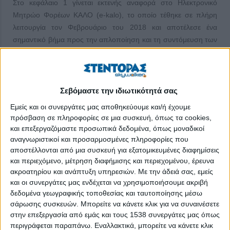
Στο κεφάλαιο 1 γίνεται εκτενής αναφορά στο Ηλεκτρονικό
Μητρώο Φορέων ΚΑΛΟ (e-kalo), το οποίο τέθηκε σε πλήρη
λειτουργία τον Φεβρουάριο του 2018 και αποτέλεσε ένα
σημαντικό βήμα προς την απλοποίηση και τη συντόμευση των
διοικητικών διαδικασιών που αφορούν το Μητρώο Φορέων
Κοινωνικής & Αλληλέγγυας Οικονομίας.
Από τις αρχές του 2018 η ηλεκτρονική πλατφόρμα, στην οποία
Σεβόμαστε την ιδιωτικότητά σας
πρόσβαση έχουν όλοι οι πολίτες εφόσον έχουν πιστοποιηθεί
Εμείς και οι συνεργάτες μας αποθηκεύουμε και/ή έχουμε
από το σύστημα, αποτελεί το βασικότερο εργαλείο για τη
πρόσβαση σε πληροφορίες σε μια συσκευή, όπως τα cookies,
διευκόλυνση των συναλλαγών των φορέων ΚΑΛΟ με τις
και επεξεργαζόμαστε προσωπικά δεδομένα, όπως μοναδικοί
αρμόδιες Υπηρεσίες της Ειδικής Γραμματείας ΚΑΛΟ και
αναγνωριστικοί και προσαρμοσμένες πληροφορίες που
παράλληλα συμβάλλει καθοριστικά στη μείωση του χρόνου
αποστέλλονται από μια συσκευή για εξατομικευμένες διαφημίσεις
εξέτασης και διεκπεραίωσης των αιτημάτων των φορέων
και περιεχόμενο, μέτρηση διαφήμισης και περιεχομένου, έρευνα
ΚΑΛΟ. Οι διαδικασίες, οι οποίες πλέον υλοποιούνται μέσω της
ακροατηρίου και ανάπτυξη υπηρεσιών.
Με την άδειά σας, εμείς
και οι συνεργάτες μας ενδέχεται να χρησιμοποιήσουμε ακριβή
διαδικτυακής πύλης, αφορούν την εγγραφή στο Γενικό Μητρώο
δεδομένα γεωγραφικής τοποθεσίας και ταυτοποίησης μέσω
Φορέων ΚΑΛΟ, καθώς επίσης τη χορήγηση πιστοποιητικού
σάρωσης συσκευών. Μπορείτε να κάνετε κλικ για να συναινέσετε
μέλους, βεβαιώσεων καταχώρισης τροποποιήσεων στοιχείων
στην επεξεργασία από εμάς και τους 1538 συνεργάτες μας όπως
του φορέα, βεβαιώσεων ιστορικού μεταβολών και βεβαιώσεων
περιγράφεται παραπάνω. Εναλλακτικά, μπορείτε να κάνετε κλικ