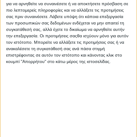
διαγραφής από το Γενικό Μητρώο Φορέων ΚΑΛΟ.
για να αρνηθείτε να συναινέσετε ή να αποκτήσετε πρόσβαση σε
πιο λεπτομερείς πληροφορίες και να αλλάξετε τις προτιμήσεις
Επιπλέον, στο ίδιο κεφάλαιο ιδιαίτερη αναφορά γίνεται στις
σας πριν συναινέσετε.
Λάβετε υπόψη ότι κάποια επεξεργασία
προβλεπόμενες ενέργειες που αναμένεται να υλοποιηθούν
των προσωπικών σας δεδομένων ενδέχεται να μην απαιτεί τη
εντός του 2018, στις οποίες εντάσσεται η διασύνδεση του
συγκατάθεσή σας, αλλά έχετε το δικαίωμα να αρνηθείτε αυτήν
ηλεκτρονικού μητρώου ΚΑΛΟ με τα υπόλοιπα υποσυστήματα
την επεξεργασία. Οι προτιμήσεις σαςθα ισχύουν μόνο για αυτόν
τον ιστότοπο. Μπορείτε να αλλάξετε τις προτιμήσεις σας ή να
του πληροφοριακού συστήματος «Εργάνη» και με τα
ανακαλέσετε τη συγκατάθεσή σας ανά πάσα στιγμή
πληροφοριακά συστήματα της Ανεξάρτητης Αρχής Δημοσίων
επιστρέφοντας σε αυτόν τον ιστότοπο και κάνοντας κλικ στο
Εσόδων ώστε να αντλούνται σημαντικά οικονομικά στοιχεία
κουμπί "Απορρήτου" στο κάτω μέρος της ιστοσελίδας.
των φορέων (π.χ. κύκλος εργασιών, κέρδη κ.λπ.), απαραίτητα
για τον έλεγχο και την παρακολούθηση του πεδίου της ΚΑΛΟ,
προκειμένου να διαμορφώνονται οι κατάλληλες πολιτικές για τη
στήριξη και την ανάπτυξή του.
Επίσης περιλαμβάνονται νομοθετικές πρωτοβουλίες που
πρόκειται να αναληφθούν το προσεχές χρονικό διάστημα και
αφορούν την αποσαφήνιση της εθελοντικής εργασίας στο
πλαίσιο της κοινωνικής και αλληλέγγυας οικονομίας, αλλά και
αναγκαίες τροποποιήσεις που έγιναν στο θεσμικό πλαίσιο για
την ΚΑΛΟ (Ν. 4430/2016) προκειμένου να αντιμετωπιστούν