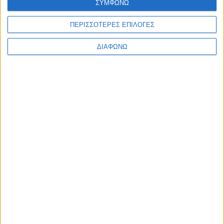
ΣΥΜΦΩΝΩ
αρμόδιου.
ΠΕΡΙΣΣΟΤΕΡΕΣ ΕΠΙΛΟΓΕΣ
Η επόμενη ανοικτή δημόσια διαδικτυακή πρόσκληση για
συζήτηση είναι την Τρίτη 22 Φεβρουαρίου 2022 στις 21.00
ΔΙΑΦΩΝΩ
(Μιχάλης Βασιλάκης,
m.vasilakis@higgs3.org
) στο
https://us02web.zoom.us/j/85776516248?
pwd=Tk1BRGtCc0hHd1FvNlJpSjdIUW15Zz09
Δημήτρης Μιχαηλίδης, Δημοσιογράφος, «ΑγροΝέα»,
«Agrobus»
Share this post