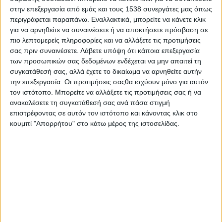
οικονομία και την Κοινωνία των Πολιτών με απώτερο στόχο να
στην επεξεργασία από εμάς και τους 1538 συνεργάτες μας όπως
οργανωθεί ο χώρος και να διαμορφωθεί ένα Δίκτυο των
περιγράφεται παραπάνω. Εναλλακτικά, μπορείτε να κάνετε κλικ
δικτύων στο
https://us02web.zoom.us/j/85776516248?
για να αρνηθείτε να συναινέσετε ή να αποκτήσετε πρόσβαση σε
πιο λεπτομερείς πληροφορίες και να αλλάξετε τις προτιμήσεις
pwd=Tk1BRGtCc0hHd1FvNlJpSjdIUW15Zz09
.
σας πριν συναινέσετε.
Λάβετε υπόψη ότι κάποια επεξεργασία
Η ανεπαρκής αυτοοργάνωση του χώρου της κοινωνικής
των προσωπικών σας δεδομένων ενδέχεται να μην απαιτεί τη
συγκατάθεσή σας, αλλά έχετε το δικαίωμα να αρνηθείτε αυτήν
οικονομίας (συνεταιρισμοί κάθε μορφής, αλληλασφαλιστικά
την επεξεργασία. Οι προτιμήσεις σαςθα ισχύουν μόνο για αυτόν
κεφάλαια, ηθικές τράπεζες και ιδρύματα) και του χώρου των
τον ιστότοπο. Μπορείτε να αλλάξετε τις προτιμήσεις σας ή να
οργανώσεων της Κοινωνίας των Πολιτών (σωματεία, σύλλογοι,
ανακαλέσετε τη συγκατάθεσή σας ανά πάσα στιγμή
αστικές μη κερδοσκοπικές εταιρείες κ.λπ.) αφήνει χώρο στο
επιστρέφοντας σε αυτόν τον ιστότοπο και κάνοντας κλικ στο
κράτος και στις κερδοσκοπικές ιδιωτικές εταιρίες να
κουμπί "Απορρήτου" στο κάτω μέρος της ιστοσελίδας.
υφαρπάζουν τα κεφάλαια που έχουν διατεθεί από την Ε.Ε. για
την κοινωνία από το Ευρωπαϊκό Κοινωνικό Ταμείο (ΕΚΤ).
Πρόκειται για πάρα πολλά ευρώ. Π.χ. η λεγόμενη κοινωφελής
εργασία με τις χιλιάδες των 8 μηνών εργαζομένων, οι οποίοι
κατακλύζουν κυρίως τους δήμους αλλά και πολλές άλλες
υπηρεσίες του Δημοσίου και θα έπρεπε να διοχετεύεται μόνο
μέσω των οργανώσεων της Κοινωνίας των Πολιτών
(πολιτιστικοί σύλλογοι, περιβαλλοντικές οργανώσεις,