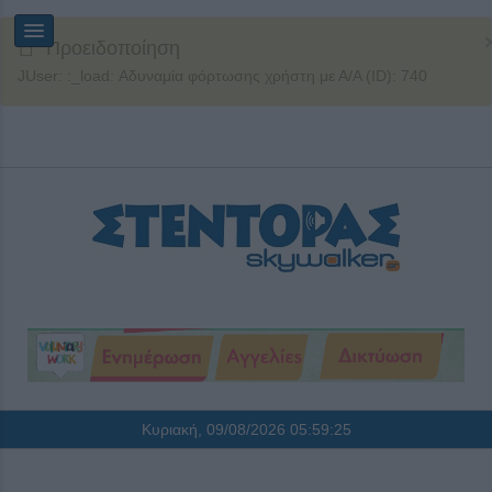
Προειδοποίηση
JUser: :_load: Αδυναμία φόρτωσης χρήστη με Α/Α (ID): 740
Κυριακή, 09/08/2026
05:59:26