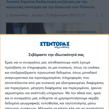
Ανοικτή δημόσια διαδικτυακή συζήτηση για την
κοινωνική οικονομία και την Κοινωνία των Πολιτών
Δημοσιεύθηκε : Δευτέρα, 21 Φεβρουαρίου 2022 12:35
Σεβόμαστε την ιδιωτικότητά σας
Εμείς και οι συνεργάτες μας αποθηκεύουμε και/ή έχουμε
πρόσβαση σε πληροφορίες σε μια συσκευή, όπως τα cookies,
και επεξεργαζόμαστε προσωπικά δεδομένα, όπως μοναδικοί
αναγνωριστικοί και προσαρμοσμένες πληροφορίες που
αποστέλλονται από μια συσκευή για εξατομικευμένες διαφημίσεις
και περιεχόμενο, μέτρηση διαφήμισης και περιεχομένου, έρευνα
ακροατηρίου και ανάπτυξη υπηρεσιών.
Με την άδειά σας, εμείς
και οι συνεργάτες μας ενδέχεται να χρησιμοποιήσουμε ακριβή
Την Τρίτη 22 Φεβρουαρίου 2022 στις 21.00 οργανώνεται
δεδομένα γεωγραφικής τοποθεσίας και ταυτοποίησης μέσω
ανοικτή δημόσια διαδικτυακή συζήτηση για την κοινωνική
σάρωσης συσκευών. Μπορείτε να κάνετε κλικ για να συναινέσετε