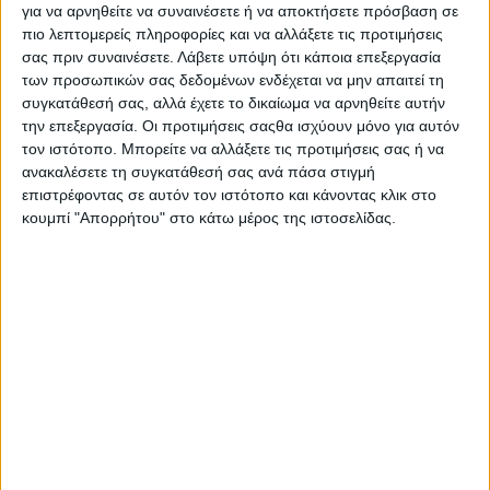
εμπιστοσύνη, συναδελφικότητα είναι διάχυτες στην έννοια του
για να αρνηθείτε να συναινέσετε ή να αποκτήσετε πρόσβαση σε
εθελοντισμού και συμβάλλουν σημαντικά στην ποιότητα ζωής.
πιο λεπτομερείς πληροφορίες και να αλλάξετε τις προτιμήσεις
σας πριν συναινέσετε.
Λάβετε υπόψη ότι κάποια επεξεργασία
Το κράτος και οι εθελοντικές οργανώσεις την περίοδο της
των προσωπικών σας δεδομένων ενδέχεται να μην απαιτεί τη
οικονομικής κρίσης παρουσιάστηκαν στην Επιθεώρηση
συγκατάθεσή σας, αλλά έχετε το δικαίωμα να αρνηθείτε αυτήν
Πολιτικής Επιστήμης (Ιούλιος 2014) από την κα Μαριλένα
την επεξεργασία. Οι προτιμήσεις σαςθα ισχύουν μόνο για αυτόν
τον ιστότοπο. Μπορείτε να αλλάξετε τις προτιμήσεις σας ή να
Σημίτη, όπου αναφέρει: Σύμφωνα με τη διεθνή βιβλιογραφία, η
ανακαλέσετε τη συγκατάθεσή σας ανά πάσα στιγμή
οικονομική κρίση έχει περιορίσει τους πόρους των εθελοντικών
επιστρέφοντας σε αυτόν τον ιστότοπο και κάνοντας κλικ στο
οργανώσεων, έχει ενισχύσει τον μεταξύ τους ανταγωνισμό,
κουμπί "Απορρήτου" στο κάτω μέρος της ιστοσελίδας.
καθώς επίσης τον ανταγωνισμό τους με τους κερδοσκοπικούς
φορείς. Παράλληλα, το κράτος διερευνά νέους μηχανισμούς
ενσωμάτωσης του ιδιωτικού τομέα (κερδοσκοπικού και μη
κερδοσκοπικού) στη χρηματοδότηση προγραμμάτων
κοινωνικής πολιτικής.
Με την ευκαιρία του Διεθνούς Έτους Εθελοντισμού 2011 η Γ.Γ.
Νέας Γενιάς έκανε «μελέτη για τη διευρεύνηση και αποτύπωση
της τρέχουσας κατάστασης του εθελοντισμού στην Ελλάδα»,
απ’ όπου επιλέγονται: Ο εθελοντισμός δεν πρέπει να
υποκαθιστά τις υποχρεώσεις του κράτους ή την αμειβόμενη