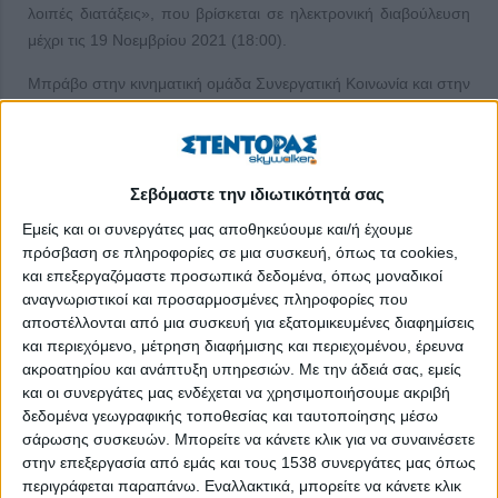
λοιπές διατάξεις», που βρίσκεται σε ηλεκτρονική διαβούλευση
μέχρι τις 19 Νοεμβρίου 2021 (18:00).
Μπράβο στην κινηματική ομάδα Συνεργατική Κοινωνία και στην
Πανελλήνια Ένωση Συμπράξεων Κοινωνικής Οικονομίας
(ΠΕΣΚΟ), που οργάνωσαν τη συζήτηση, καθώς και στα μέλη
της Πανελλήνιας Συνομοσπονδίας Ενώσεων Φορέων
Κοινωνικής & Αλληλέγγυας Οικονομίας, που συμμετείχαν
Σεβόμαστε την ιδιωτικότητά σας
ενεργά.
Εμείς και οι συνεργάτες μας αποθηκεύουμε και/ή έχουμε
πρόσβαση σε πληροφορίες σε μια συσκευή, όπως τα cookies,
«Ο εθελοντισμός είναι πηγή δύναμης για την κοινότητα,
και επεξεργαζόμαστε προσωπικά δεδομένα, όπως μοναδικοί
προσαρμοστικότητας, αλληλεγγύης και κοινωνικής συνοχής.
αναγνωριστικοί και προσαρμοσμένες πληροφορίες που
Μπορεί να επιφέρει θετικές κοινωνικές αλλαγές με το να
αποστέλλονται από μια συσκευή για εξατομικευμένες διαφημίσεις
καλλιεργεί τον σεβασμό για ποικιλία, ισότητα και τη συμμετοχή
και περιεχόμενο, μέτρηση διαφήμισης και περιεχομένου, έρευνα
όλων. Είναι ένα από τα πιο πολύτιμα ατού της κοινωνίας», είχε
ακροατηρίου και ανάπτυξη υπηρεσιών.
Με την άδειά σας, εμείς
και οι συνεργάτες μας ενδέχεται να χρησιμοποιήσουμε ακριβή
πει ο Γ.Γ. του ΟΗΕ κ. Μπαν Κι Μουν. Ο εθελοντής προσφέρει,
δεδομένα γεωγραφικής τοποθεσίας και ταυτοποίησης μέσω
αλλά ταυτόχρονα γίνεται και ο ίδιος, αποδέκτης της ευεργεσίας
σάρωσης συσκευών. Μπορείτε να κάνετε κλικ για να συναινέσετε
του, όπως φυσικά και η κοινότητα στην οποία αναπτύσσει
στην επεξεργασία από εμάς και τους 1538 συνεργάτες μας όπως
εθελοντική δράση. Αξίες όπως αμοιβαιότητα, αλληλεγγύη,
περιγράφεται παραπάνω. Εναλλακτικά, μπορείτε να κάνετε κλικ