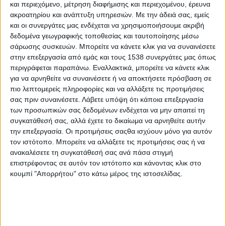
όσο και τη μεταποίηση των αγροτικών προϊόντων όταν γίνεται
και περιεχόμενο, μέτρηση διαφήμισης και περιεχομένου, έρευνα
από αγρότες.
ακροατηρίου και ανάπτυξη υπηρεσιών.
Με την άδειά σας, εμείς
και οι συνεργάτες μας ενδέχεται να χρησιμοποιήσουμε ακριβή
Για τον αστικό χώρο δραστηριοποιείται η Ομοσπονδία Αστικών
δεδομένα γεωγραφικής τοποθεσίας και ταυτοποίησης μέσω
Συνεταιριστικών Τραπεζών & Πιστωτικών Συνεταιρισμών
σάρωσης συσκευών. Μπορείτε να κάνετε κλικ για να συναινέσετε
(National Federation of Urban Cooperative Banks & Credit
στην επεξεργασία από εμάς και τους 1538 συνεργάτες μας όπως
περιγράφεται παραπάνω. Εναλλακτικά, μπορείτε να κάνετε κλικ
Societies, NAFCUB). Παράλληλα δραστηριοποιούνται σε κάθε
για να αρνηθείτε να συναινέσετε ή να αποκτήσετε πρόσβαση σε
προϊόν ή λειτουργία ομοσπονδίες σε εθνικό επίπεδο, όπως η
πιο λεπτομερείς πληροφορίες και να αλλάξετε τις προτιμήσεις
Ομοσπονδία Βαμβακοκαλλιεργητών, η ομοσπονδία Αγροτικού
σας πριν συναινέσετε.
Λάβετε υπόψη ότι κάποια επεξεργασία
Μάρκετινγκ (National Agricultural Co-operative Marketing
των προσωπικών σας δεδομένων ενδέχεται να μην απαιτεί τη
Federation of India, NAFED) κ.ά. Όλες οι ομοσπονδίες
συγκατάθεσή σας, αλλά έχετε το δικαίωμα να αρνηθείτε αυτήν
ενώνονται στη Συνεταιριστική Συνομοσπονδία της Ινδίας με το
την επεξεργασία. Οι προτιμήσεις σαςθα ισχύουν μόνο για αυτόν
σύνθημα «Οι συνεταιριστικές επιχειρήσεις οικοδομούν έναν
τον ιστότοπο. Μπορείτε να αλλάξετε τις προτιμήσεις σας ή να
ανακαλέσετε τη συγκατάθεσή σας ανά πάσα στιγμή
καλύτερο κόσμο» («Cooperative enterprises build a better
επιστρέφοντας σε αυτόν τον ιστότοπο και κάνοντας κλικ στο
world»).
κουμπί "Απορρήτου" στο κάτω μέρος της ιστοσελίδας.
Ο κ. Bhima Subrahmanyam (managing director της NFSCB,
www.nafscob.org) ανέφερε ότι το κύριο αντικείμενο της
Ομοσπονδίας είναι η έκδοση εγχειριδίων για τους αγροτικούς
συνεταιρισμούς (έχουν εκδώσει 400 τίτλους) και η εκπαίδευση