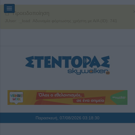
Προειδοποίηση
JUser: :_load: Αδυναμία φόρτωσης χρήστη με Α/Α (ID): 741
Παρασκευή, 07/08/2026
03:18:31