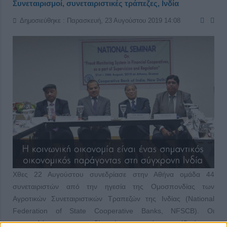
Συνεταιρισμοί, συνεταιριστικές τράπεζες, Ινδία
Δημοσιεύθηκε : Παρασκευή, 23 Αυγούστου 2019 14:08
Χθες 22 Αυγούστου συνεδρίασε στην Αθήνα ομάδα 44
συνεταιριστών από την ηγεσία της Ομοσπονδίας των
Αγροτικών Συνεταιριστικών Τραπεζών της Ινδίας (National
Federation of State Cooperative Banks, NFSCB). Οι
επικεφαλής της ομοσπονδίας κάνουν το ετήσιο συνέδριό τους