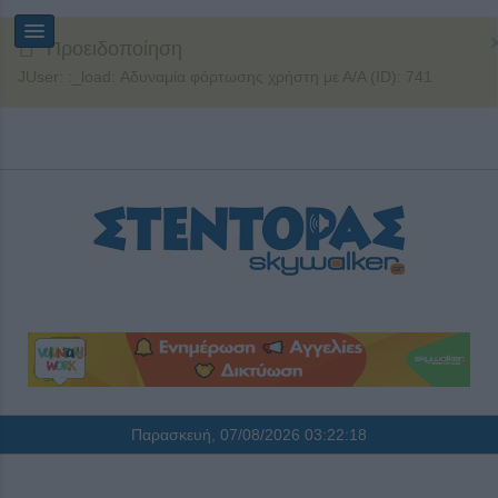
Προειδοποίηση
JUser: :_load: Αδυναμία φόρτωσης χρήστη με Α/Α (ID): 741
Παρασκευή, 07/08/2026
03:22:18