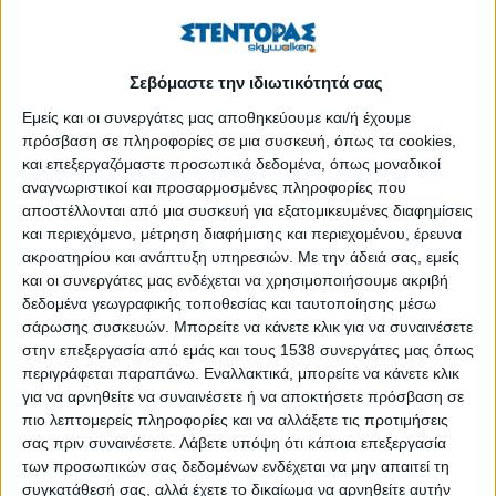
κάθε χρόνο σε άλλη χώρα. Έτσι, πέρυσι βρέθηκαν στη
Βουδαπέστη, πρόπερσι στη Σουηδία κ.ο.κ. Το θέμα του
φετινού συνεδρίου ήταν «Fraud monitoring system in financial
Σεβόμαστε την ιδιωτικότητά σας
cooperatives as part of supervision and regulation» («Σύστημα
Εμείς και οι συνεργάτες μας αποθηκεύουμε και/ή έχουμε
παρακολούθησης της απάτης στους οικονομικούς
πρόσβαση σε πληροφορίες σε μια συσκευή, όπως τα cookies,
συνεταιρισμούς ως μέρος της εποπτείας και ρυθμίσεων»).
και επεξεργαζόμαστε προσωπικά δεδομένα, όπως μοναδικοί
αναγνωριστικοί και προσαρμοσμένες πληροφορίες που
Αξίζει να επισημάνουμε ότι η κοινωνική οικονομία –και όχι το
αποστέλλονται από μια συσκευή για εξατομικευμένες διαφημίσεις
παράγωγο «κοινωνική και αλληλέγγυα οικονομία»– είναι ένας
και περιεχόμενο, μέτρηση διαφήμισης και περιεχομένου, έρευνα
σημαντικός οικονομικός παράγοντας στη σύγχρονη Ινδία των
ακροατηρίου και ανάπτυξη υπηρεσιών.
Με την άδειά σας, εμείς
1.386.000.000 κατοίκων (Κίνα 1.339 εκατ., ΗΠΑ 336 εκατ.,
και οι συνεργάτες μας ενδέχεται να χρησιμοποιήσουμε ακριβή
Ελλάδα 10 εκατ., πληθυσμιακά στην 85η θέση από 243).
δεδομένα γεωγραφικής τοποθεσίας και ταυτοποίησης μέσω
σάρωσης συσκευών. Μπορείτε να κάνετε κλικ για να συναινέσετε
Η NFSCB είναι το συντονιστικό όργανο των 32 state banks
στην επεξεργασία από εμάς και τους 1538 συνεργάτες μας όπως
από όλη την Ινδία, οι οποίες εκπροσωπούν τις 370
περιγράφεται παραπάνω. Εναλλακτικά, μπορείτε να κάνετε κλικ
για να αρνηθείτε να συναινέσετε ή να αποκτήσετε πρόσβαση σε
συνεταιριστικές τράπεζες των περιοχών, οι οποίες με τη σειρά
πιο λεπτομερείς πληροφορίες και να αλλάξετε τις προτιμήσεις
τους συντονίζουν 99.000 τοπικές συνεταιριστικές τράπεζες σε
σας πριν συναινέσετε.
Λάβετε υπόψη ότι κάποια επεξεργασία
όλη την Ιδία.
των προσωπικών σας δεδομένων ενδέχεται να μην απαιτεί τη
συγκατάθεσή σας, αλλά έχετε το δικαίωμα να αρνηθείτε αυτήν
Οι συνεταιριστικές τράπεζες της NFSCB έχουν περίπου