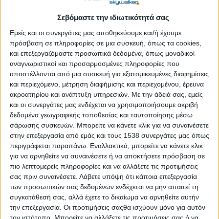
Ακαδημία Κρήτης (Πλατανιάς, Χανιά, 8 και 9/3/2019).
Σεβόμαστε την ιδιωτικότητά σας
Στον χώρο της τοπικής αυτοδιοίκησης είναι γνωστό ότι μετά
Εμείς και οι συνεργάτες μας αποθηκεύουμε και/ή έχουμε
την κρίση μειώθηκε η χρηματοδότηση στο 40% του
πρόσβαση σε πληροφορίες σε μια συσκευή, όπως τα cookies,
και επεξεργαζόμαστε προσωπικά δεδομένα, όπως μοναδικοί
προϋπολογισμού που υπήρχε πριν από την κρίση. Δεδομένων
αναγνωριστικοί και προσαρμοσμένες πληροφορίες που
των ανελαστικών υποχρεώσεων της λειτουργίας και της
αποστέλλονται από μια συσκευή για εξατομικευμένες διαφημίσεις
μισθοδοσίας, οι περικοπές έγιναν κυρίως στα αναπτυξιακά
και περιεχόμενο, μέτρηση διαφήμισης και περιεχομένου, έρευνα
έργα και στις προσλήψεις προσωπικού για τη λειτουργία
ακροατηρίου και ανάπτυξη υπηρεσιών.
Με την άδειά σας, εμείς
τέτοιων υποδομών. Πολλές υποδομές, κτίρια και δημόσιοι
και οι συνεργάτες μας ενδέχεται να χρησιμοποιήσουμε ακριβή
χώροι μένουν ανενεργοί.
δεδομένα γεωγραφικής τοποθεσίας και ταυτοποίησης μέσω
σάρωσης συσκευών. Μπορείτε να κάνετε κλικ για να συναινέσετε
Αυτοί οι ανενεργοί υλικοί πόροι του Δημοσίου θα μπορούσαν
στην επεξεργασία από εμάς και τους 1538 συνεργάτες μας όπως
να ενεργοποιηθούν με δομές κοινωνικών συμπράξεων της
περιγράφεται παραπάνω. Εναλλακτικά, μπορείτε να κάνετε κλικ
τοπικής αυτοδιοίκησης με επιχειρήσεις της κοινωνικής
για να αρνηθείτε να συναινέσετε ή να αποκτήσετε πρόσβαση σε
πιο λεπτομερείς πληροφορίες και να αλλάξετε τις προτιμήσεις
οικονομίας για να αποδώσουν εισόδημα και υπηρεσίες.
σας πριν συναινέσετε.
Λάβετε υπόψη ότι κάποια επεξεργασία
Δεδομένου μάλιστα ότι οι υφιστάμενες υλικές και ανθρώπινες
των προσωπικών σας δεδομένων ενδέχεται να μην απαιτεί τη
υποδομές είναι αδύνατον να αξιοποιηθούν με την περαιτέρω
συγκατάθεσή σας, αλλά έχετε το δικαίωμα να αρνηθείτε αυτήν
διεύρυνση της μισθωτής εργασίας στο Δημόσιο και στους
την επεξεργασία. Οι προτιμήσεις σαςθα ισχύουν μόνο για αυτόν
Δήμους, είναι αναγκαίες οι συνέργειες με τις επιχειρήσεις της
τον ιστότοπο. Μπορείτε να αλλάξετε τις προτιμήσεις σας ή να