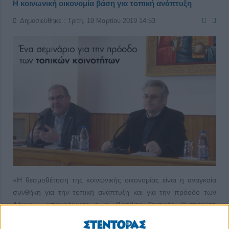
Η κοινωνική οικονομία βάση για τοπική ανάπτυξη
Δημοσιεύθηκε : Τρίτη, 19 Μαρτίου 2019 14:53
«Η θεσμοθέτηση της κοινωνικής οικονομίας είναι η αναγκαία
συνθήκη για την τοπική ανάπτυξη και για την πρόοδο των
Δήμων», υπογράμμισε ο κ. Βασίλης Τακτικός (Ινστιτούτο
Μελετών Κοινωνικής Οικονομίας, ΙΝΜΕΚΟ) στο σεμινάριο για
τους θεσμούς της κοινωνικής οικονομίας στην Ορθόδοξη