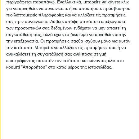
περιγράφεται παραπάνω. Εναλλακτικά, μπορείτε να κάνετε κλικ
κακομεταχείρισή” τους, κατά τις τελευταίες δεκαετίες –κυρίως
για να αρνηθείτε να συναινέσετε ή να αποκτήσετε πρόσβαση σε
μετά το 1982– προξένησαν ανυπολόγιστες ζημιές στον θεσμό
πιο λεπτομερείς πληροφορίες και να αλλάξετε τις προτιμήσεις
σας πριν συναινέσετε.
Λάβετε υπόψη ότι κάποια επεξεργασία
και τον απαξίωσαν στον μέγιστο βαθμό. Η απαξίωση αυτή του
των προσωπικών σας δεδομένων ενδέχεται να μην απαιτεί τη
θεσμού για την Ελλάδα είχε ως αποτέλεσμα την επιβράδυνση
συγκατάθεσή σας, αλλά έχετε το δικαίωμα να αρνηθείτε αυτήν
της περιφερειακής ανάπτυξης στις αγροτικές περιφέρειες της
την επεξεργασία. Οι προτιμήσεις σαςθα ισχύουν μόνο για αυτόν
χώρας σε συνδυασμό και με την κακή αξιοποίηση ευρωπαϊκών
τον ιστότοπο. Μπορείτε να αλλάξετε τις προτιμήσεις σας ή να
κονδυλίων, τα οποία θα είχαν πολύ καλύτερη τύχη εάν ο
ανακαλέσετε τη συγκατάθεσή σας ανά πάσα στιγμή
συνεργατισμός στις αγροτικές περιφέρειες ήταν ανάλογος με
επιστρέφοντας σε αυτόν τον ιστότοπο και κάνοντας κλικ στο
εκείνον που κυριαρχεί στην Ε.Ε. και σε διεθνές επίπεδο».
κουμπί "Απορρήτου" στο κάτω μέρος της ιστοσελίδας.
Και σε άλλο σημείο ο κ. Αποστολόπουλος επισημαίνει: «Η
διασύνδεση των χαρακτηριστικών του θεσμού με την
περιφέρεια και την περιφερειακή ανάπτυξη: Η αυτοβοήθεια, ως
βασικό χαρακτηριστικό του συνεταιριστικού θεσμού, προδίδει
την ανάληψη πρωτοβουλίας από τους ίδιους τους
ενδιαφερόμενους για τη βελτίωση της θέσης τους. Αυτό
σημαίνει ότι οι συνεταιρισμοί στήριξαν και στηρίζουν τις
προσδοκίες τους στις δικές τους –ακόμα και ελάχιστες–
δυνατότητες, οι οποίες αξιοποιούμενες είναι δυνατόν να