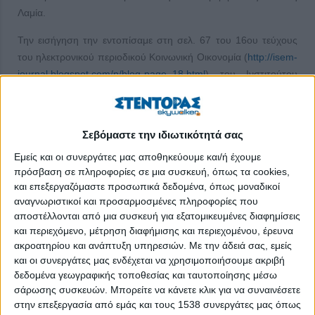
Λαμία.
Την εισήγηση την εντοπίσαμε στη σελ. 67 του 16ου τεύχους
του ηλεκτρονικού περιοδικού Κοινωνική Οικονομία (
http://isem-
journal.blogspot.com/p/blog-page_18.html
) του Ινστιτούτου
Συνεταιριστικών Ερευνών & Μελετών (ΙΣΕΜ).
Έχουμε γράψει πολλές φορές για την κοινωνική οικονομία και
Σεβόμαστε την ιδιωτικότητά σας
βέβαια τον κύριο εκφραστή της, που είναι ο συνεργατισμός
(συνεταιρισμός), και την κοινοτική (τοπική) ανάπτυξη. Οι
Εμείς και οι συνεργάτες μας αποθηκεύουμε και/ή έχουμε
προτάσεις όμως του καθηγητή κ. Αποστολόπουλου
πρόσβαση σε πληροφορίες σε μια συσκευή, όπως τα cookies,
προσεγγίζουν την περιφερειακή ανάπτυξη.
και επεξεργαζόμαστε προσωπικά δεδομένα, όπως μοναδικοί
αναγνωριστικοί και προσαρμοσμένες πληροφορίες που
Στην περίληψη της εισήγησής του αναφέρει: «Στην παρούσα
αποστέλλονται από μια συσκευή για εξατομικευμένες διαφημίσεις
εισήγηση δίδονται αρχικά τα χαρακτηριστικά του
και περιεχόμενο, μέτρηση διαφήμισης και περιεχομένου, έρευνα
ακροατηρίου και ανάπτυξη υπηρεσιών.
Με την άδειά σας, εμείς
συνεταιριστικού θεσμού και στη συνέχεια επιδιώκεται μια
και οι συνεργάτες μας ενδέχεται να χρησιμοποιήσουμε ακριβή
διασύνδεση των χαρακτηριστικών αυτών με την περιφέρεια και
δεδομένα γεωγραφικής τοποθεσίας και ταυτοποίησης μέσω
την περιφερειακή ανάπτυξη. Η κακοδαιμονία του κομματισμού
σάρωσης συσκευών. Μπορείτε να κάνετε κλικ για να συναινέσετε
και των κρατικών παρεμβάσεων στους αγροτικούς κυρίως
στην επεξεργασία από εμάς και τους 1538 συνεργάτες μας όπως
συνεταιρισμούς της χώρας, σε συνδυασμό με μία “περιποιητική