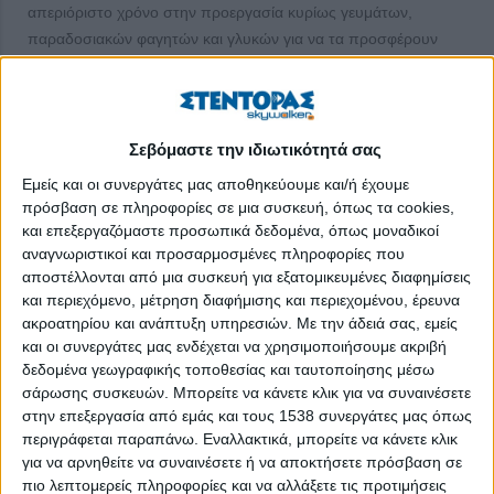
απεριόριστο χρόνο στην προεργασία κυρίως γευμάτων,
παραδοσιακών φαγητών και γλυκών για να τα προσφέρουν
δωρεάν στους επισκέπτες του χωριού. Ακολουθούν
πεζοπόρους και στήνουν στην ύπαιθρο τραπέζια με γεύματα
όπως στις απόκριες. Είναι πάντα εκεί όπου χρειαστεί για να
στήσουν μια εκδήλωση που θα δώσει ζωή στο χωριό. Είναι
Σεβόμαστε την ιδιωτικότητά σας
αγωνίστριες χωρίς να έχουν άλλο στόχο πέραν της
Εμείς και οι συνεργάτες μας αποθηκεύουμε και/ή έχουμε
αναγέννησης του τόπου που ερημώνει. Έτσι το χωριό τους
πρόσβαση σε πληροφορίες σε μια συσκευή, όπως τα cookies,
γίνεται ένα ελπιδοφόρο χωριό και πάντα επισκέψιμο. ΓΙΑΝΝΗΣ
και επεξεργαζόμαστε προσωπικά δεδομένα, όπως μοναδικοί
ΛΑΣΚΑΡΗΣ. Agronewsbomb, 7/3/2025
αναγνωριστικοί και προσαρμοσμένες πληροφορίες που
αποστέλλονται από μια συσκευή για εξατομικευμένες διαφημίσεις
Στην καλλιέργεια των σταφυλιών και την παραγωγή οίνου, μια
και περιεχόμενο, μέτρηση διαφήμισης και περιεχομένου, έρευνα
από τις σημαντικότερες απειλές για τα πρέμνα είναι ο
ακροατηρίου και ανάπτυξη υπηρεσιών.
Με την άδειά σας, εμείς
και οι συνεργάτες μας ενδέχεται να χρησιμοποιήσουμε ακριβή
περονόσπορος, που προκαλείται από τον μύκητα Plasmopara
δεδομένα γεωγραφικής τοποθεσίας και ταυτοποίησης μέσω
viticola. Αποτελεί διαχρονική απειλή για την οινοπαραγωγή
σάρωσης συσκευών. Μπορείτε να κάνετε κλικ για να συναινέσετε
παγκοσμίως. Από την ανακάλυψη του μείγματος Μπορντό
στην επεξεργασία από εμάς και τους 1538 συνεργάτες μας όπως
(θειικός χαλκός και ασβέστης) τη δεκαετία του 1880, έχουν
περιγράφεται παραπάνω. Εναλλακτικά, μπορείτε να κάνετε κλικ
αναπτυχθεί και χρησιμοποιηθεί στην αμπελουργία πολλά
για να αρνηθείτε να συναινέσετε ή να αποκτήσετε πρόσβαση σε
σκευάσματα με βάση τον χαλκό (Cu). oinologia.gr. 16/4/2025.
πιο λεπτομερείς πληροφορίες και να αλλάξετε τις προτιμήσεις