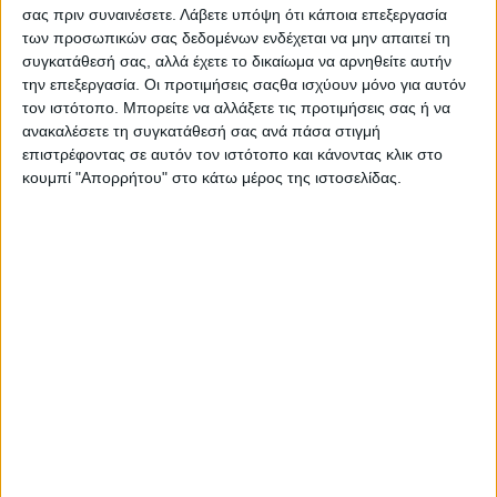
σας πριν συναινέσετε.
Λάβετε υπόψη ότι κάποια επεξεργασία
Ένα νέο δάσος «γεννιέται» στην ανατολική Θεσσαλονίκη, σε
των προσωπικών σας δεδομένων ενδέχεται να μην απαιτεί τη
ιδιόκτητη έκταση 4.700 στρεμμάτων στον Βούζαρη, Βασιλικών,
συγκατάθεσή σας, αλλά έχετε το δικαίωμα να αρνηθείτε αυτήν
του Δήμου Θέρμης, με προϋπολογισμό 8,1 εκατομμύρια ευρώ,
την επεξεργασία. Οι προτιμήσεις σαςθα ισχύουν μόνο για αυτόν
τον ιστότοπο. Μπορείτε να αλλάξετε τις προτιμήσεις σας ή να
στο πλαίσιο του «Ελλάδα 2.0». Η συγκεκριμένη έκταση είναι
ανακαλέσετε τη συγκατάθεσή σας ανά πάσα στιγμή
χαρακτηρισμένη ως «Δασική» και στην κορυφή του λόφου
επιστρέφοντας σε αυτόν τον ιστότοπο και κάνοντας κλικ στο
υπάρχει το εκκλησάκι του Προφήτη Ηλία, ενώ η κορυφή
κουμπί "Απορρήτου" στο κάτω μέρος της ιστοσελίδας.
χρησιμοποιείται ενίοτε ως θέση απογείωσης αιωροπτερισμού.
Συνολικά θα φυτευτούν 210.605 φυτά, ενώ επιλέχθηκαν αρκετά
ανθοφόρα φυτά με σκοπό την ενίσχυση της μελισσοκομίας
στην περιοχή. Τα κωνοφόρα θα καλύπτουν το 70% των
εκτάσεων και τα πλατύφυλλα το υπόλοιπο 30%. Το έργο θα
ολοκληρωθεί εντός του 2025, ενώ τα επόμενα δύο χρόνια θα
συντηρείται το νέο αυτό μεικτό δάσος. ΑΠΕ-ΜΠΕ.
dasarxeio.com, 15/4/2025. (Σ.σ.: Θα έπρεπε να προβλέπεται
και εκτατική κτηνοτροφία στα 4.700 στρέμματα για να είναι
ισόρροπο το περιβάλλον, αλλιώς το έργο σχεδιάστηκε
«ανάπηρο» περιβαλλοντικά, αφύσικο…).