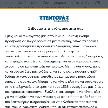
τους Οικοδομικούς Συνεταιρισμούς πολεμιστών Ν751
«ΠΑΥΛΟΣ ΜΕΛΑΣ» & «ΝΕΟ ΠΑΝΟΡΑΜΑ», με την 81η επέτειο
από τη λήξη του Β’ Παγκοσμίου Πολέμου.
Στην Οργανωτική Επιτροπή της «ΕΚΔΗΛΩΣΗΣ ΜΝΗΜΗΣ,
Σεβόμαστε την ιδιωτικότητά σας
11/5/2025» μετέχουν οι: Τόμης Ρούπας (6977190806),
Θεόδωρος Σασλής (6944791234) & Κωνσταντίνος Τοπολίγκας
Εμείς και οι συνεργάτες μας αποθηκεύουμε και/ή έχουμε
(6972808548) και υποστηρίζονται διοικητικά από την κυρία
πρόσβαση σε πληροφορίες σε μια συσκευή, όπως τα cookies,
και επεξεργαζόμαστε προσωπικά δεδομένα, όπως μοναδικοί
Ελισάβετ Μιχαηλίδου (6974635367).
αναγνωριστικοί και προσαρμοσμένες πληροφορίες που
Η ΕΚΔΗΛΩΣΗ ΜΝΗΜΗΣ αποφασίστηκε να γίνει κοντά στην
αποστέλλονται από μια συσκευή για εξατομικευμένες διαφημίσεις
και περιεχόμενο, μέτρηση διαφήμισης και περιεχομένου, έρευνα
ημερομηνία της επετείου της λήξης του Β’ Παγκοσμίου
ακροατηρίου και ανάπτυξη υπηρεσιών.
Με την άδειά σας, εμείς
Πολέμου (9 Μαΐου 1945), που ορίστηκε με απόφαση της
και οι συνεργάτες μας ενδέχεται να χρησιμοποιήσουμε ακριβή
Ελληνικής Κυβέρνησης (Ν2703, ΦΕΚ 72/Α/8-4-1999).
δεδομένα γεωγραφικής τοποθεσίας και ταυτοποίησης μέσω
σάρωσης συσκευών. Μπορείτε να κάνετε κλικ για να συναινέσετε
Ο νομπελίστας έφεδρος αξιωματικός Οδυσσέας Ελύτης έγραψε
στην επεξεργασία από εμάς και τους 1538 συνεργάτες μας όπως
το «ΑΣΜΑ ΗΡΩΙΚΟ & ΠΕΝΘΙΜΟ» για να αποτυπώσει το
περιγράφεται παραπάνω. Εναλλακτικά, μπορείτε να κάνετε κλικ
σκληρό πρόσωπο του πολέμου. Και σε όσους χιλιάδες
για να αρνηθείτε να συναινέσετε ή να αποκτήσετε πρόσβαση σε
σακατεμένους επέζησαν, η πατρίδα τούς αντάμειψε για την
πιο λεπτομερείς πληροφορίες και να αλλάξετε τις προτιμήσεις
προσφορά τους ή ακόμα και τη θυσία τους με ένα περίπτερο ή
σας πριν συναινέσετε.
Λάβετε υπόψη ότι κάποια επεξεργασία