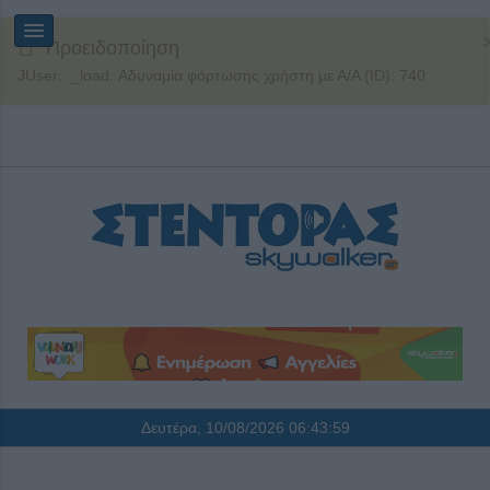
Προειδοποίηση
JUser: :_load: Αδυναμία φόρτωσης χρήστη με Α/Α (ID): 740
Δευτέρα, 10/08/2026
06:43:59