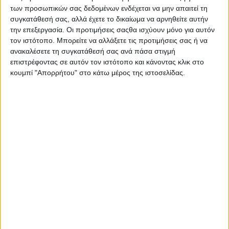
ένα κυλικείο ή μια άδεια φορτηγού δημοσίας χρήσεως ή ένα
των προσωπικών σας δεδομένων ενδέχεται να μην απαιτεί τη
συγκατάθεσή σας, αλλά έχετε το δικαίωμα να αρνηθείτε αυτήν
οικόπεδο για να αντιμετωπίσουν τη σκληρή πραγματικότητα
την επεξεργασία. Οι προτιμήσεις σαςθα ισχύουν μόνο για αυτόν
μετά τον πόλεμο. Στην Ελλάδα αυτός ο Νόμος είναι ο
τον ιστότοπο. Μπορείτε να αλλάξετε τις προτιμήσεις σας ή να
751/1948.
ανακαλέσετε τη συγκατάθεσή σας ανά πάσα στιγμή
επιστρέφοντας σε αυτόν τον ιστότοπο και κάνοντας κλικ στο
Ο Στρατηγός Μακρυγιάννης έγραψε το 1834, μετά την
κουμπί "Απορρήτου" στο κάτω μέρος της ιστοσελίδας.
υπεράνθρωπη προσπάθεια- προσφορά των πολεμιστών-
αγωνιστών στην Επανάσταση του 1821 και τον παραγκωνισμό
των αγωνιστών: «Πολλοί από αυτούς σκοτωθήκαν, άλλοι
έμειναν αιχμάλωτοι και άλλοι πληγώθηκαν. Και τώρα με την
απελευθέρωση της πατρίδος, τους βλέπω να περπατούν εις
τους δρόμους γυμνοί και ξυπόλητοι. Βλέπω χήρες και ορφανά
να ζητούν έλεος για να παρηγορήσουν την πείνα τους και με τα
δάκρυα εις τα μάτια να περιφέρονται και να προξενούν
εντροπήν εις την αχάριστον πατρίδα».
Η κυρία Ελισάβετ Μιχαηλίδου, πρόεδρος του Οικοδομικού
Συνεταιρισμού ΠΑΥΛΟΣ ΜΕΛΑΣ (Φραγκίνη 5, 546 24
ΘΕΣΣΑΛΟΝΙΚΗ,
michaeld@otenet.gr
) επεσήμανε ότι
80