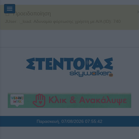
Προειδοποίηση
JUser: :_load: Αδυναμία φόρτωσης χρήστη με Α/Α (ID): 740
Παρασκευή, 07/08/2026
07:55:42