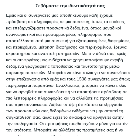
(
https://us02web.zoom.us/j/88594231820
), με την ευκαιρία της
Σεβόμαστε την ιδιωτικότητά σας
Παγκόσμιας Ημέρας Αγρότισσας (15 Οκτ.) και της Παγκόσμιας
Εμείς και οι συνεργάτες μας αποθηκεύουμε και/ή έχουμε
Ημέρας Φαγητού (16 Οκτ.).
πρόσβαση σε πληροφορίες σε μια συσκευή, όπως τα cookies,
και επεξεργαζόμαστε προσωπικά δεδομένα, όπως μοναδικοί
Η Διεθνής Ημέρα Αγρότισσας καθιερώθηκε με απόφαση του
αναγνωριστικοί και προσαρμοσμένες πληροφορίες που
ΟΗΕ (18/12/2007) και γιορτάζεται κάθε χρόνο στις 15
αποστέλλονται από μια συσκευή για εξατομικευμένες διαφημίσεις
Οκτωβρίου για να υπενθυμίζει τη συμβολή της γυναίκας στην
και περιεχόμενο, μέτρηση διαφήμισης και περιεχομένου, έρευνα
αγροτική παραγωγή και την αγροτική κοινωνία εν γένει, αλλά
ακροατηρίου και ανάπτυξη υπηρεσιών.
Με την άδειά σας, εμείς
και τις προκλήσεις τις οποίες αντιμετωπίζει.
και οι συνεργάτες μας ενδέχεται να χρησιμοποιήσουμε ακριβή
δεδομένα γεωγραφικής τοποθεσίας και ταυτοποίησης μέσω
Η Παγκόσμια Ημέρα Φαγητού (WFD) καθιερώθηκε με απόφαση
σάρωσης συσκευών. Μπορείτε να κάνετε κλικ για να συναινέσετε
του FAO (ΟΗΕ, Νοέμβρ. 1979) για θέματα φτώχειας και πείνας.
στην επεξεργασία από εμάς και τους 1538 συνεργάτες μας όπως
Τα περισσότερα θέματα επικεντρώνονται στη γεωργία, επειδή
περιγράφεται παραπάνω. Εναλλακτικά, μπορείτε να κάνετε κλικ
για να αρνηθείτε να συναινέσετε ή να αποκτήσετε πρόσβαση σε
μόνο οι επενδύσεις στη γεωργία –μαζί με την υποστήριξη της
πιο λεπτομερείς πληροφορίες και να αλλάξετε τις προτιμήσεις
εκπαίδευσης και της υγείας– μπορούν να καταπολεμήσουν τη
σας πριν συναινέσετε.
Λάβετε υπόψη ότι κάποια επεξεργασία
φτώχεια και την πείνα.
των προσωπικών σας δεδομένων ενδέχεται να μην απαιτεί τη
συγκατάθεσή σας, αλλά έχετε το δικαίωμα να αρνηθείτε αυτήν
Ο Κτηνοτροφικός Σύλλογος Περιφέρειας Αττικής,
την επεξεργασία. Οι προτιμήσεις σαςθα ισχύουν μόνο για αυτόν
αναγνωρίζοντας τη σημαντική συμβολή της αγρότισσας στην
τον ιστότοπο. Μπορείτε να αλλάξετε τις προτιμήσεις σας ή να
τοπική ανάπτυξη, καθιέρωσε την εκδήλωση στις 15/10/2018,