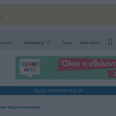
40
υτότητα
Skywalker.gr
Τεύχη
Άλλα ένθετα
Πέμπτη, 06/08/2026
15:41:50
σμια Ημέρα Διατροφής