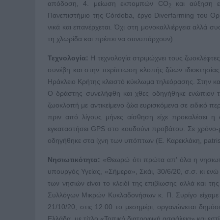
απόδοση, 4. μείωση εκπομπών CO
και αύξηση εδ
2
Πανεπιστήμιο της Córdoba, έργο Diverfarming του Ορίζ
νικά και επανέρχεται. Όχι στη μονοκαλλιέργεια αλλά σ
τη χλωρίδα και πρέπει να συνυπάρχουν).
Τεχνολογία:
Η τεχνολογία στριμώχνει τους ζωοκλέφτες
συνέβη και στην περίπτωση κλοπής ζώων ιδιοκτησίας
Ηράκλειο Κρήτης κλειστό κύκλωμα τηλεόρασης. Στην κα
Ο δράστης συνελήφθη και χθες οδηγήθηκε ενώπιον το
ζωοκλοπή με αντικείμενο ζώα ευρισκόμενα σε ειδικό πε
πριν από λίγους μήνες αίσθηση είχε προκαλέσει η
εγκαταστήσει GPS στο κουδούνι προβάτου. Σε χρόνο-ρ
οδηγήθηκε στα ίχνη των υπόπτων (Ε. Καρεκλάκη, patris.
Νησιωτικότητα:
«Θεωρώ ότι πρώτα απ’ όλα η νησιωτικό
υπουργός Υγείας, «Σήμερα», Σκάι, 30/6/20, σ.σ. κι ε
των νησιών είναι το κλειδί της επιβίωσης αλλά και 
Συλλόγων Μικρών Κυκλαδονήσων κ. Π. Συρίγο είχαμε κ
21/10/20, στις 12:00 το μεσημέρι, οργανώνεται δημό
Ελλάδα, με τίτλο «Τοπική διατροφική ασφάλεια» και εστ