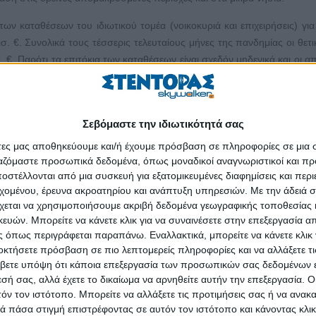
ν καταθέσεων του ιδιωτικού τομέα (νοικοκυριά και επιχειρήσεις) για
σ. €. Συνολικά τους τέσσερις τελευταίους μήνες της πανδημίας οι θετι
. €. Παρότι τα επιτόκια των καταθέσεων είναι σχεδόν μηδενικά και οι α
 μνεία στην αναγκαιότητα συγκρότησης ενός φιλόδοξου προγράμματ
όμενο Πρόγραμμα Αγροτικής Ανάπτυξης προκειμένου να αναδειχθεί η 
Σεβόμαστε την ιδιωτικότητά σας
 σταφυλιού και της σταφίδας. Παράλληλα ο υπουργός επεσήμανε την ι
άτες μας αποθηκεύουμε και/ή έχουμε πρόσβαση σε πληροφορίες σε μια
τη στήριξη των οινοπαραγωγών, όπως η απόσταξη κρίσεως και ο π
ργαζόμαστε προσωπικά δεδομένα, όπως μοναδικοί αναγνωριστικοί και 
στηρίζει τους οινοπαραγωγούς ώστε να στηριχθούν και οι αμπελοπ
στέλλονται από μια συσκευή για εξατομικευμένες διαφημίσεις και περ
που ξεκαθαρίζει ότι άλλο οι οινοποιοί και άλλο οι αγρότες αμπελοπα
εχομένου, έρευνα ακροατηρίου και ανάπτυξη υπηρεσιών.
Με την άδειά σα
χεται να χρησιμοποιήσουμε ακριβή δεδομένα γεωγραφικής τοποθεσίας 
ποιοί ώστε ίσως εμμέσως να στηριχθούν και οι αμπελουργοί. Πάντα χα
ών. Μπορείτε να κάνετε κλικ για να συναινέσετε στην επεξεργασία απ
 όπως περιγράφεται παραπάνω. Εναλλακτικά, μπορείτε να κάνετε κλικ γ
οκτήσετε πρόσβαση σε πιο λεπτομερείς πληροφορίες και να αλλάξετε τι
επιχειρείν είναι οι οικονομικές προβλέψεις in vitro σαν η οικονομία 
βετε υπόψη ότι κάποια επεξεργασία των προσωπικών σας δεδομένων ε
ργανικό μέρος της! (Νικολάου Α.Ε., 5/7/20, (σ.σ. ίσως γι’ αυτό ερ
εσή σας, αλλά έχετε το δικαίωμα να αρνηθείτε αυτήν την επεξεργασία. 
βλέψουν με ακρίβεια τι θα γίνει).
τόν τον ιστότοπο. Μπορείτε να αλλάξετε τις προτιμήσεις σας ή να ανακα
 πάσα στιγμή επιστρέφοντας σε αυτόν τον ιστότοπο και κάνοντας κλι
«ευχαρίστηση». Πλούσιο ρόφημα, γευστικό και θρεπτικό, με υπόξινη γ