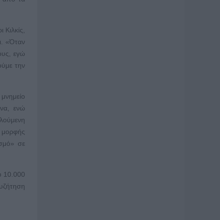
 Κιλκίς,
ι. «Όταν
ους, εγώ
ούμε την
 μνημείο
ονα, ενώ
λούμενη
 μορφής
ασμό» σε
υ 10.000
τηση