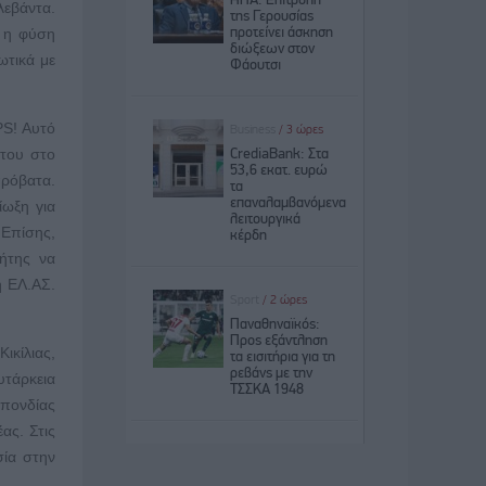
εβάντα.
. η φύση
ωτικά με
PS! Αυτό
 του στο
πρόβατα.
ίωξη για
 Επίσης,
ήτης να
η ΕΛ.ΑΣ.
ικίλιας,
υτάρκεια
σπονδίας
ας. Στις
σία στην