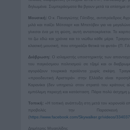
δηλωμένα. Συμπεράσματα θα βγουν μετά τα επίσημα στοι
Μουσική:
Ο κ. Παναγιώτης Γιλτίδης, αντιπρόεδρος Αγ
μιλά και παίζει Μότσαρτ και Μπετόβεν για να μεγαλών
γίνεσαι ένα με τη φύση, αυτή ανταποκρίνεται. Το καρπ
το ζω εδώ και χρόνια και το νιώθω κάθε μέρα. Τραγο
κλασική μουσική, που επηρεάζει θετικά τα φυτά» (Π. Γιλτ
Διάβρωση:
Ο ισλαμιστής υποστηρικτής των απανταχού 
του παγκόσμιου πολιτισμού σε τζαμί και οι διαβρωμ
αγοράζουν τουρκικά προϊόντα χωρίς σκέψη. Τραγ
«προοδευτική Αριστερά» στην Ελλάδα είναι προσηλ
Καρανίκα (δεν υπηρετώ στον στρατό του κράτους αλ
εμπόλεμη περιοχή και κατάσταση. Πάρα πολύ άσχημη μ
Τοπική:
«H τοπική ανάπτυξη στη μετά τον κορονοϊό επ
προβολές την Παρασκευή 
(
https://www.facebook.com/Skywalker.gr/videos/3340
Δημήτρης Μιχαηλίδης