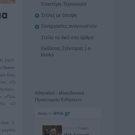
Επιστήμη-Τεχνολογία
Στήλες με άποψη
Συνεργασίες αναγνωστών
Στείλε το δικό σου άρθρο
Εκδόσεις Στέντορας | e-
books
SN 2407-
p://isem-
ops Day,
ται: «Οι
θεσίας»,
Αθηναϊκό - Μακεδονικό
α», «Πώς
Πρακτορείο Ειδήσεων
20», «Ο
ίναι: 1.
α μεγάλη