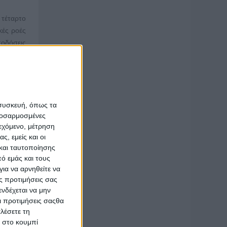
 τέταρτο
κές ροές
ποδόσεις
ος ανα-
τεράστια
διαίτερη
 συσκευή, όπως τα
ράσινος
προσαρμοσμένες
αραγωγοί
ιεχόμενο, μέτρηση
ραγωγοί.
ς, εμείς και οι
και ταυτοποίησης
μένοι οι
ό εμάς και τους
ια να αρνηθείτε να
ς προτιμήσεις σας
να είναι
νδέχεται να μην
μηνεύουν
Οι προτιμήσεις σαςθα
λέσετε τη
κ στο κουμπί
εύση και