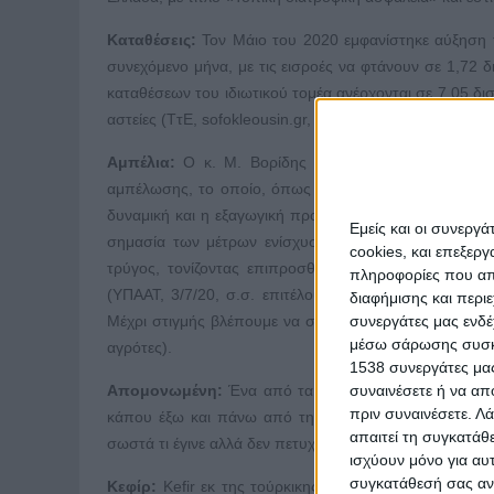
Καταθέσεις:
Τον Μάιο του 2020 εμφανίστηκε αύξηση τω
συνεχόμενο μήνα, με τις εισροές να φτάνουν σε 1,72 δι
καταθέσεων του ιδιωτικού τομέα ανέρχονται σε 7,05 δισ
αστείες (ΤτΕ, sofokleousin.gr, 3/7/20).
Αμπέλια:
Ο κ. Μ. Βορίδης (ΥΠΑΑΤ) έκανε ιδιαίτερη
αμπέλωσης, το οποίο, όπως είπε, θα ενταχθεί στο επ
δυναμική και η εξαγωγική προοπτική του επιτραπέζιου
Εμείς και οι συνεργ
σημασία των μέτρων ενίσχυσης που ελήφθησαν για 
cookies, και επεξε
τρύγος, τονίζοντας επιπροσθέτως ότι το υπουργείο 
πληροφορίες που απο
(ΥΠΑΑΤ, 3/7/20, σ.σ. επιτέλους, είναι η πρώτη φορά 
διαφήμισης και περι
συνεργάτες μας ενδέ
Μέχρι στιγμής βλέπουμε να στηρίζονται κυρίως οι οινο
μέσω σάρωσης συσκευ
αγρότες).
1538 συνεργάτες μας
συναινέσετε ή να απ
Απομονωμένη:
Ένα από τα συνηθέστερα σφάλματα του 
πριν συναινέσετε.
Λά
κάπου έξω και πάνω από την πραγματική ζωή και όχι ο
απαιτεί τη συγκατάθ
σωστά τι έγινε αλλά δεν πετυχαίνουν σχεδόν ποτέ να προ
ισχύουν μόνο για αυ
συγκατάθεσή σας ανά
Κεφίρ:
Kefir εκ της τούρκικης «keyif», που σημαίνει 