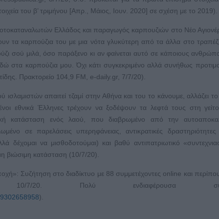
χεία του β’ τριμήνου [Απρ., Μάιος, Ιουν. 2020] σε σχέση με το 2019).
ροτοκαταναλωτών Ελλάδος και παραγωγός καρπουζιών στο Νέο Αγιονέρι
ουν τα καρπούζια του με μια νότα γλυκύτερη από τα άλλα στο τραπέζ
ούζι σού μιλά, όσο παράξενο κι αν φαίνεται αυτό σε κάποιους ανθρώπ
υδώ στα καρπούζια μου. Όχι κάτι συγκεκριμένο αλλά συνήθως προτιμ
ίδης. Πρακτορείο 104,9 FM, e-daily.gr, 7/7/20).
ισλαμιστών απαιτεί τζαμί στην Αθήνα και του το κάνουμε, αλλάζει το
ένοι εθνικά Έλληνες τρέχουν να ξοδέψουν τα λεφτά τους στη γείτ
ική κατάσταση ενός λαού, που διαβρωμένο από την αυτοαποκα
ωμένο σε παρελάσεις υπερηφάνειας, αντικρατικές δραστηριότητες
λά δέχομαι να μισθοδοτούμαι) και βαθύ αντιπατριωτικό «συντεχνι
η βιώσιμη κατάσταση (10/7/20).
οχή»: Συζήτηση στο διαδίκτυο με 88 συμμετέχοντες online και περίπο
10/7/20. Πολύ ενδιαφέρουσα συζή
379302658958
).