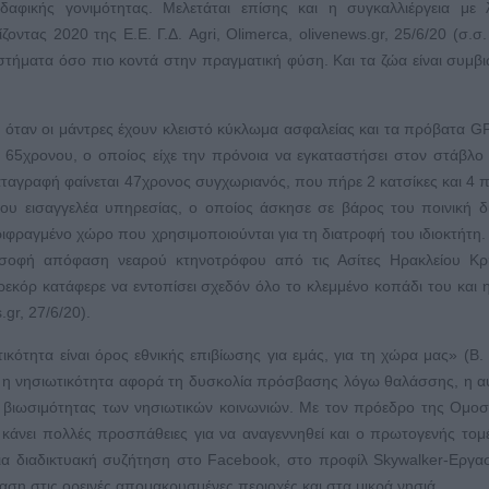
αφικής γονιμότητας. Μελετάται επίσης και η συγκαλλιέργεια με λ
οντας 2020 της E.E. Γ.Δ. Agri, Olimerca, olivenews.gr, 25/6/20 (σ.σ
υστήματα όσο πιο κοντά στην πραγματική φύση. Και τα ζώα είναι συμβι
 όταν οι μάντρες έχουν κλειστό κύκλωμα ασφαλείας και τα πρόβατα G
 65χρονου, ο οποίος είχε την πρόνοια να εγκαταστήσει στον στάβλο
ταγραφή φαίνεται 47χρονος συγχωριανός, που πήρε 2 κατσίκες και 4 
υ εισαγγελέα υπηρεσίας, ο οποίος άσκησε σε βάρος του ποινική δ
ριφραγμένο χώρο που χρησιμοποιούνται για τη διατροφή του ιδιοκτήτη.
 σοφή απόφαση νεαρού κτηνοτρόφου από τις Ασίτες Ηρακλείου Κρ
εκόρ κατάφερε να εντοπίσει σχεδόν όλο το κλεμμένο κοπάδι του και 
gr, 27/6/20).
τητα είναι όρος εθνικής επιβίωσης για εμάς, για τη χώρα μας» (Β. Κ
νώ η νησιωτικότητα αφορά τη δυσκολία πρόσβασης λόγω θαλάσσης, η α
της βιωσιμότητας των νησιωτικών κοινωνιών. Με τον πρόεδρο της Ομο
άνει πολλές προσπάθειες για να αναγεννηθεί και ο πρωτογενής τομέ
σια διαδικτυακή συζήτηση στο Facebook, στο προφίλ Skywalker-Εργα
ίαση στις ορεινές απομακρυσμένες περιοχές και στα μικρά νησιά.