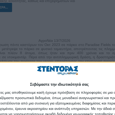
ϊκής κοινότητας, καθώς και επιχειρηματιών και
ΡΑ...
ΑγροΝέα 13/7/2026
ρωση πέντε καστόρων τον Οκτ 2023 σε πάρκο στο Paradise Fields το
ο μετέτρεψε το πάρκο σε φυσικό ταμιευτήρα, αποτρέποντας τις πλημμ
ίναι πλέον 8 άτομα, όπως ήταν και πριν 400 χρόνια και το εγ
 σε ντοκιμαντέρ. Πέρα από την αντιπλημμυρική δράση, η δραστηριό
ελτίωσε την ποιότητα του νερού, επιτρέποντας την επιστροφή ψαριών
ου τοπικού οικοσυστήματος. Ο δήμαρχος του Λονδίνου επιβεβαίω
ης φυσικής λύσης, σε αντίθεση με παλαιότερες αποτυχημένες παρεμβά
ωρίζεται ως παράδειγμα για την ανθεκτικότητα στην κλιματική 
r, 16/6/2026
Σεβόμαστε την ιδιωτικότητά σας
ΡΑ...
άτες μας αποθηκεύουμε και/ή έχουμε πρόσβαση σε πληροφορίες σε μια
ργαζόμαστε προσωπικά δεδομένα, όπως μοναδικοί αναγνωριστικοί και 
στέλλονται από μια συσκευή για εξατομικευμένες διαφημίσεις και περ
εχομένου, έρευνα ακροατηρίου και ανάπτυξη υπηρεσιών.
Με την άδειά σα
χεται να χρησιμοποιήσουμε ακριβή δεδομένα γεωγραφικής τοποθεσίας 