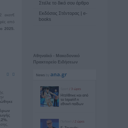
Στείλε το δικό σου άρθρο
Εκδόσεις Στέντορας | e-
2 εκατ€
books
οφές από
ο 2025.
Αθηναϊκό - Μακεδονικό
Πρακτορείο Ειδήσεων
ής
ην
νώθηκε
πόρων
γωγής
12%.
ησης,