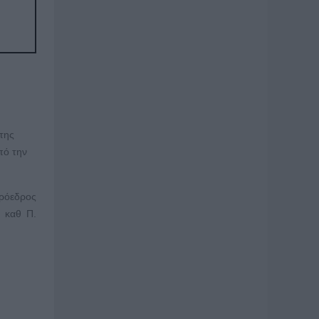
της
πό την
Πρόεδρος
 καθ Π.