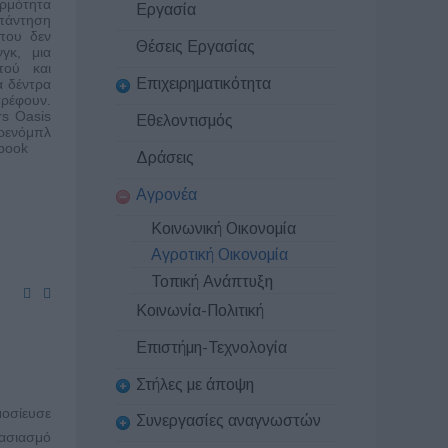
ερμότητα
Εργασία
πάντηση
που δεν
Θέσεις Εργασίας
νγκ, μια
τού και
Επιχειρηματικότητα
α δέντρα
τρέφουν.
rs Oasis
Εθελοντισμός
κρενόμπλ
ebook
Δράσεις
Αγρονέα
Κοινωνική Οικονομία
Αγροτική Οικονομία
Τοπική Ανάπτυξη
Κοινωνία-Πολιτική
Επιστήμη-Τεχνολογία
Στήλες με άποψη
οσίευσε
Συνεργασίες αναγνωστών
λασιασμό