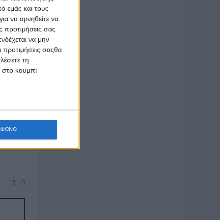
ό εμάς και τους
ια να αρνηθείτε να
οινά
θα
ς προτιμήσεις σας
 ημερίδα
νδέχεται να μην
Οι προτιμήσεις σαςθα
λόγησής
λέσετε τη
κης και
κ στο κουμπί
 «Αλίκη
ομέα, η
ΜΦΩΝΩ