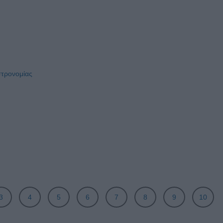
στρονομίας
3
4
5
6
7
8
9
10