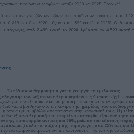
αγροτικών προϊόντων-τροφίμων μεταξύ 2020 και 2025. Τραγικό! …
ά τις εισαγωγές ζώντων ζώων και προϊόντων κρέατος από 1.13
κά από 819 εκατ€ το 2020 πήγαν στα 1.569 εκατ€ το 2025!. Οι ζωοτρ
ι εισαγωγές από 2.499 εκατ€ το 2020 έφθασαν τα 4.523 εκατ€ τ
οντος
Το «έξυπνο» θερμοκήπιο για τη γεωργία του μέλλοντος
αξιολόγησης των «έξυπνων» θερμοκηπίων
της Αμερικανικής Γεωργικ
εχνολογία που αξιοποιούν και οι τρόποι με τους οποίους εντάχθηκαν στ
ή διαδικασία βρέθηκαν
στο επίκεντρο της ημερίδας που συνδιοργα
o
, η οποία έχει συμβάλλει αποφασιστικά στην κατασκευή τους. Η μελέτη
ι σε ένα
έξυπνο θερμοκήπιο μπορεί να επιτευχθεί εξοικονόμηση 
ίπανσης, φυτοφαρμάκων) έως και 75%, μείωση του κόστους παρα
 εργατοώρες) αλλά και αύξηση της παραγωγής από 23% έως και 1
ε το ενδιαφέρον εκπροσώπων της κυβέρνησης, της τοπικής αυτοδιοίκ