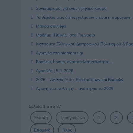
Συνεταιρισμοί για έναν ειρηνικό κόσμο
Το θεμέλιο μιας διεπαγγελματικής είναι η παραγωγή
Μαύρα σύννεφα
Μάθημα "Ηθικής" στο Γυμνάσιο
Ινστιτούτο Ελληνικού Διατροφικού Πολιτισμού & Γα
Αγρονέα στο stentoras.gr
Βραβεία, bonus, αναποτελεσματικότητα…
ΑγροΝέα | 5-1-2026
2026 – Διεθνές Έτος Βοσκοτόπων και Βοσκών
Αγωγή του πολίτη ή… αγάπη για το 2026
Σελίδα 1 από 87
Έναρξη
Προηγούμενο
1
2
Επόμενο
Τέλος