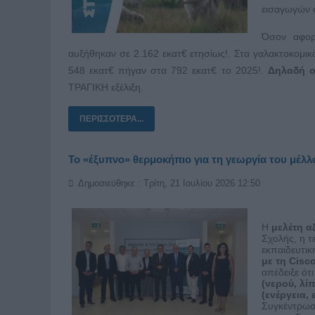
εισαγωγών 
Όσον αφορ
αυξήθηκαν σε 2.162 εκατ€ ετησίως!. Στα γαλακτοκομι
548 εκατ€ πήγαν στα 792 εκατ€ το 2025!.
Δηλαδή ο
ΤΡΑΓΙΚΗ εξέλιξη.
ΠΕΡΙΣΣΌΤΕΡΑ...
Το «έξυπνο» θερμοκήπιο για τη γεωργία του μέλλ
Δημοσιεύθηκε : Τρίτη, 21 Ιουλίου 2026 12:50
Η
μελέτη 
Σχολής, η τ
εκπαιδευτικ
με τη Cisc
απέδειξε ότ
(νερού, λ
(ενέργεια,
Συγκέντρωσ