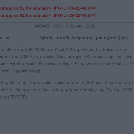
_droppics/92/thumbnails/-.JPG?1783422446874'
_droppics/92/thumbnails/-.JPG?1783422446874'
ΑΝΤΑΠΟΚΡΙΣΗ 30 Ιουνίου 2026
Λιβάδι, κοπάδι, άνθρωπος: μια σχέση ζωής
οιήθηκε την 26/6/2026, στο ΚΕΔΕΑ-Κέντρο Διάδοσης Ερευνητικών
άτων του ΑΠΘ-Αριστοτελείου Πανεπιστημίου Θεσσαλονίκης η ημερίδα 
ικής Λιβαδοπονικής Εταιρείας με θέμα: Στα μονοπάτια των λιβαδιών: Α
στην ψηφιακή εποχή.
Μπράβο τους. Την ημερίδα χαιρέτισαν οι: καθ Μαρία Καρατάσιου (
 καθ Α. Δημητρακόπουλος (Κοσμήτορας Δασολογικής Σχολής ΑΠΘ),
σχης (ΓΕΩΤΕΕ).