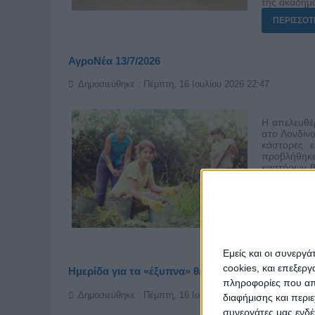
της ακαδημα
ΠΕΡΙΣΣΌΤΕ
ΑγροΝέα 13/7/2026
Δημοσιεύθηκε : Πέμπτη, 16 Ιουλίου 2026 22:47
Η απελευθέ
στο Λονδίν
κάστορες ε
προβλήθηκε
καστόρων β
ενίσχυση τ
επιτυχία τ
έργο αναγν
iefimerida.g
ΠΕΡΙΣΣΌΤΕ
Εμείς και οι συνεργ
cookies, και επεξε
Ημερίδα για τα «έξυπνα» θερμοκήπια
πληροφορίες που απο
Δημοσιεύθηκε : Πέμπτη, 16 Ιουλίου 2026 10:53
διαφήμισης και περι
συνεργάτες μας ενδέ