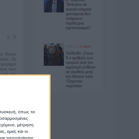
υ Ίλινγκ
ύρες. Οι
χείρημα
τητα των
 και την
σαν την
σεις. Το
αλλαγή.
 συσκευή, όπως τα
προσαρμοσμένες
ιεχόμενο, μέτρηση
ς, εμείς και οι
και ταυτοποίησης