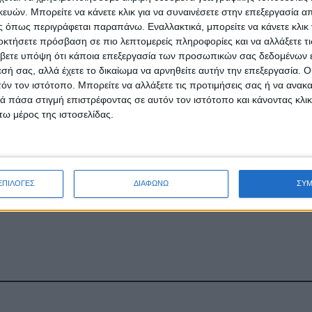
Εκδήλωση για τα «έξυπνα» θερμοκήπια
ών. Μπορείτε να κάνετε κλικ για να συναινέσετε στην επεξεργασία απ
 όπως περιγράφεται παραπάνω. Εναλλακτικά, μπορείτε να κάνετε κλικ γ
του
υπουργού Αγροτικής Ανάπτυξης και Τροφίμων, Μαργαρίτη Σχ
οκτήσετε πρόσβαση σε πιο λεπτομερείς πληροφορίες και να αλλάξετε τι
ιηθεί την
Παρασκευή 17 Ιουλίου 2026
(09:30 – 13:00) η σημαντική
βετε υπόψη ότι κάποια επεξεργασία των προσωπικών σας δεδομένων ε
εσή σας, αλλά έχετε το δικαίωμα να αρνηθείτε αυτήν την επεξεργασία. 
ξυπνα θερμοκήπια: Τεχνολογία, Εκπαίδευση και Μελέτη αξιο
τόν τον ιστότοπο. Μπορείτε να αλλάξετε τις προτιμήσεις σας ή να ανακα
διοργανώνεται από την Αμερικανική Γεωργική Σχολή Θεσσαλονί
 πάσα στιγμή επιστρέφοντας σε αυτόν τον ιστότοπο και κάνοντας κλι
αι θα φιλοξενηθεί στις εγκαταστάσεις του
εκπαιδευτικού κέντρου
ω μέρος της ιστοσελίδας.
ου Ιδρύματος (Μαρίνου Αντύπα 54, Θέρμη).
αι η ανάδειξη των σύγχρονων ψηφιακών λύσεων στον πρωτογενή τ
 εξειδικευμένων μελετών αξιολόγησης ευφυών
ΕΠΙΛΟΓΕΣ
ΔΙΑΦΩΝΩ
ΣΥ
ΡΑ...