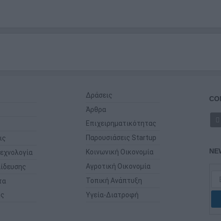
Δράσεις
CO
Άρθρα
Επιχειρηματικότητας
Παρουσιάσεις Startup
ις
NE
Κοινωνική Οικονομία
εχνολογία
Αγροτική Οικονομία
ίδευσης
Τοπική Ανάπτυξη
τα
ης
Υγεία-Διατροφή