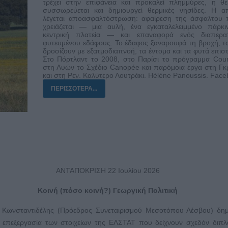
τρέχει στην επιφάνεια και προκαλεί πλημμύρες, η θ
συσσωρεύεται και δημιουργεί θερμικές νησίδες. Η α
λέγεται αποασφαλτόστρωση: αφαίρεση της άσφαλτου 
χρειάζεται — μια αυλή, ένα εγκαταλελειμμένο πάρκι
κεντρική πλατεία — και επαναφορά ενός διαπερα
φυτευμένου εδάφους. Το έδαφος ξαναρουφά τη βροχή, τ
δροσίζουν με εξατμοδιαπνοή, τα έντομα και τα φυτά επισ
Στο Πόρτλαντ το 2008, στο Παρίσι το πρόγραμμα Cou
στη Λυών το Σχέδιο Canopée και παρόμοια έργα στη Γ
και στη Ρεν. Καλύτερο Λουτράκι. Hélène Panoussis. Fac
ΠΕΡΙΣΣΌΤΕΡΑ...
ΑΝΤΑΠΟΚΡΙΣΗ 22 Ιουλίου 2026
Κοινή (πόσο κοινή?) Γεωργική Πολιτική
Κωνσταντιδέλης (Πρόεδρος Συνεταιρισμού Μεσοτόπου Λέσβου) δημ
) επεξεργασία των στοιχείων της ΕΛΣΤΑΤ που δείχνουν σχεδόν διπ