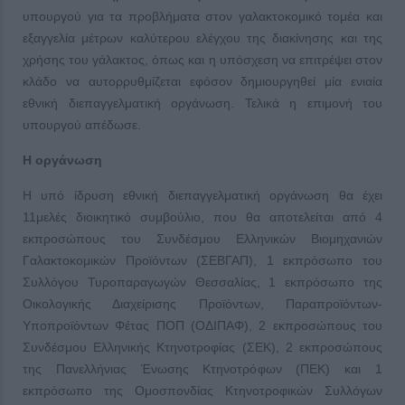
υπουργού για τα προβλήματα στον γαλακτοκομικό τομέα και
εξαγγελία μέτρων καλύτερου ελέγχου της διακίνησης και της
χρήσης του γάλακτος, όπως και η υπόσχεση να επιτρέψει στον
κλάδο να αυτορρυθμίζεται εφόσον δημιουργηθεί μία ενιαία
εθνική διεπαγγελματική οργάνωση. Τελικά η επιμονή του
υπουργού απέδωσε.
Η οργάνωση
Η υπό ίδρυση εθνική διεπαγγελματική οργάνωση θα έχει
11μελές διοικητικό συμβούλιο, που θα αποτελείται από 4
εκπροσώπους του Συνδέσμου Ελληνικών Βιομηχανιών
Γαλακτοκομικών Προϊόντων (ΣΕΒΓΑΠ), 1 εκπρόσωπο του
Συλλόγου Τυροπαραγωγών Θεσσαλίας, 1 εκπρόσωπο της
Οικολογικής Διαχείρισης Προϊόντων, Παραπροϊόντων-
Υποπροϊόντων Φέτας ΠΟΠ (ΟΔΙΠΑΦ), 2 εκπροσώπους του
Συνδέσμου Ελληνικής Κτηνοτροφίας (ΣΕΚ), 2 εκπροσώπους
της Πανελλήνιας Ένωσης Κτηνοτρόφων (ΠΕΚ) και 1
εκπρόσωπο της Ομοσπονδίας Κτηνοτροφικών Συλλόγων