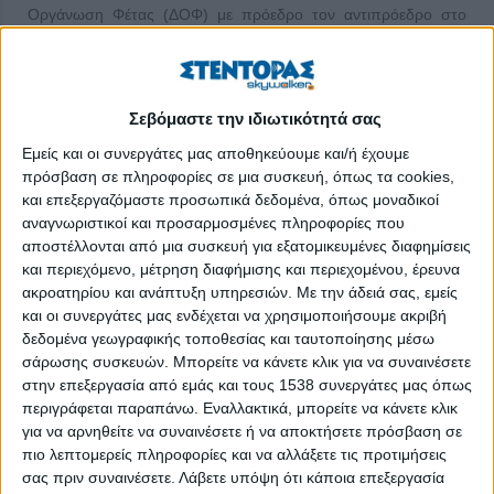
Οργάνωση Φέτας (ΔΟΦ) με πρόεδρο τον αντιπρόεδρο στο
Δ.Σ. της Δωδώνη και μέλη από την Ήπειρος, τη Δέλτα, τη
Ρούσσας, την ΠΕΚ και την Ομοσπονδία Κτηνοτρόφων
Θεσσαλίας. Μέχρι τελευταία στιγμή οι διαγκωνισμοί δίνουν και
Σεβόμαστε την ιδιωτικότητά σας
παίρνουν.
Εμείς και οι συνεργάτες μας αποθηκεύουμε και/ή έχουμε
Το προϊόν
πρόσβαση σε πληροφορίες σε μια συσκευή, όπως τα cookies,
και επεξεργαζόμαστε προσωπικά δεδομένα, όπως μοναδικοί
Ξεκινώντας από τα ασκιά του Πολύφημου, πέρασε με επιτυχία
αναγνωριστικοί και προσαρμοσμένες πληροφορίες που
από τα βυζαντινά συμπόσια, από τη βλάχικη τυροκόμηση και
αποστέλλονται από μια συσκευή για εξατομικευμένες διαφημίσεις
από τη χαμηλών αποδόσεων ελληνική αιγοπροβατοτροφία. Η
και περιεχόμενο, μέτρηση διαφήμισης και περιεχομένου, έρευνα
φέτα γνώρισε διεθνή καριέρα τόσο εξαιτίας της ελληνικής
ακροατηρίου και ανάπτυξη υπηρεσιών.
Με την άδειά σας, εμείς
μετανάστευσης, όσο και του εισερχόμενου τουρισμού.
και οι συνεργάτες μας ενδέχεται να χρησιμοποιήσουμε ακριβή
Αντιγράφω από τον νομοθέτη:
δεδομένα γεωγραφικής τοποθεσίας και ταυτοποίησης μέσω
σάρωσης συσκευών. Μπορείτε να κάνετε κλικ για να συναινέσετε
«ΠΟΙΟΤΗΤΑ ΚΑΙ ΧΑΡΑΚΤΗΡΙΣΤΙΚΕΣ ΙΔΙΟΤΗΤΕΣ ΤΥΡΙΟΥ
στην επεξεργασία από εμάς και τους 1538 συνεργάτες μας όπως
ΦΕΤΑ (ΠΟΠ)
περιγράφεται παραπάνω. Εναλλακτικά, μπορείτε να κάνετε κλικ
για να αρνηθείτε να συναινέσετε ή να αποκτήσετε πρόσβαση σε
»Το τυρί ΦΕΤΑ (ΠΟΠ) να είναι πρώτης (Α’) ποιότητας, όπως
πιο λεπτομερείς πληροφορίες και να αλλάξετε τις προτιμήσεις
αυτή ορίζεται στον ΚΩΔΙΚΑ ΤΡΟΦΙΜΩΝ ΠΟΤΩΝ &
σας πριν συναινέσετε.
Λάβετε υπόψη ότι κάποια επεξεργασία