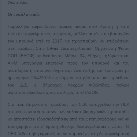
Θεσσαλίας.
Οι εναλλακτικές
Παράλληλα εμφανίζονται μερικές ακόμα υπό ίδρυση ή κατά
τίτλο διεπαγγελματικές της φέτας, μάλλον αυτές που βασάνιζαν
τον υπουργό από το 2017, να προσπαθούν να επιδράσουν
στις εξελίξεις. Στην Εθνική Διεπαγγελματική Οργάνωση Φέτας
ΠΟΠ (ΕΔΟΦ) με διεύθυνση Μάρνη 34, Αθήνα, τηλέφωνο και
ΑΦΜ υπογράφει επιστολή προς τον υπουργό και τον
αναπληρωτή υπουργό Αγροτικής Ανάπτυξης και Τροφίμων με
ημερομηνία 25/4/2018 ως νόμιμος εκπρόσωπος και πρόεδρος
του Δ.Σ. ο δήμαρχος Λοκρών Φθιώτιδας, παλιός
αγροτοσυνδικαλιστής και στέλεχος του ΠΑΣΟΚ.
Στα τέλη Απριλίου ο πρόεδρος του ΣΕΚ καταγγέλλει την ΠΕΚ
ότι μέσω αντιπροσώπων των γαλακτοβιομηχανιών προσπαθεί
να αποσπάσει εξουσιοδοτήσεις από τους κτηνοτρόφους για να
προχωρήσει στην ίδρυση εθνικής διεπαγγελματικής φέτας. Ο
ΠΕΚ βέβαια ήδη εμφανίζεται να συμμετέχει στη Διεπαγγελματκή