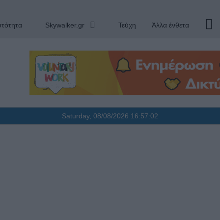
υτότητα
Skywalker.gr
Τεύχη
Άλλα ένθετα
Saturday, 08/08/2026
16:57:03