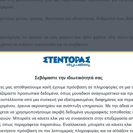
 ημερών.
τήτως φύλου, ηλικίας, θρησκείας και εθνικότητας. Άνθρωποι που βιάζ
παρατήρηση ότι αργούν να σου φέρουν τον τρίτο φρέντο στις πέντε 
όχρονα να πάρουν παραγγελία και να σερβίρουν.
, να σου βάλουν βενζίνη και αέρα στα λάστιχα του υπερφορτωμένου με
μικό σταθμό ή στο λιμάνι είναι εκεί από τα χαράματα για το παρ
Σεβόμαστε την ιδιωτικότητά σας
 καταφέρνουν να χωρέσουν σε ένα τρίκυκλο ολόκληρη τη μετακόμισή 
άτες μας αποθηκεύουμε και/ή έχουμε πρόσβαση σε πληροφορίες σε μια
 όσα δεν μπορείς να υποφέρεις και χρειάζεσαι κάποιο να τα πάρε
ργαζόμαστε προσωπικά δεδομένα, όπως μοναδικοί αναγνωριστικοί και 
 προσέχουν τους ηλικιωμένους σου, όταν εσύ ξεκουράζεσαι.
στέλλονται από μια συσκευή για εξατομικευμένες διαφημίσεις και περ
εχομένου, έρευνα ακροατηρίου και ανάπτυξη υπηρεσιών.
Με την άδειά σα
υ άμα τρέχεις και χτυπήσεις σε περιθάλπουν, δίχως να πληρώνονται υπ
χεται να χρησιμοποιήσουμε ακριβή δεδομένα γεωγραφικής τοποθεσίας 
δυνατό.
ών. Μπορείτε να κάνετε κλικ για να συναινέσετε στην επεξεργασία απ
 όπως περιγράφεται παραπάνω. Εναλλακτικά, μπορείτε να κάνετε κλικ γ
 οι εργαζόμενοι με μαύρο αντίτιμο.
οκτήσετε πρόσβαση σε πιο λεπτομερείς πληροφορίες και να αλλάξετε τι