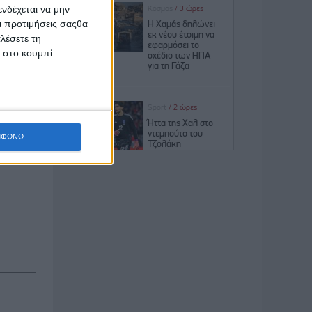
νδέχεται να μην
που μαζί
Οι προτιμήσεις σαςθα
λέσετε τη
κ στο κουμπί
πάρχουν,
η.
ΜΦΩΝΩ