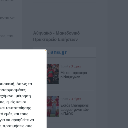
ονται να
Αθηναϊκό - Μακεδονικό
ώρες που
Πρακτορείο Ειδήσεων
 σούβλες
αδοσιακό
σου. Που
 συσκευή, όπως τα
ι για να
προσαρμοσμένες
ιεχόμενο, μέτρηση
ς, εμείς και οι
ερωρίες,
και ταυτοποίησης
ό εμάς και τους
ια να αρνηθείτε να
ς προτιμήσεις σας