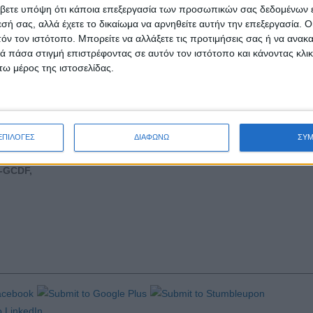
βετε υπόψη ότι κάποια επεξεργασία των προσωπικών σας δεδομένων ε
η λαμπάδα κάτω από τη μύτη σου μην τυχόν και δεν τους δεις. Αυτοί 
εσή σας, αλλά έχετε το δικαίωμα να αρνηθείτε αυτήν την επεξεργασία. 
ου δεν έχεις πάρει καστανόχωμα για τις γλάστρες σου.
τόν τον ιστότοπο. Μπορείτε να αλλάξετε τις προτιμήσεις σας ή να ανακα
 πάσα στιγμή επιστρέφοντας σε αυτόν τον ιστότοπο και κάνοντας κλι
 Δεν τους παρατηρείς ποτέ στις διακοπές και στις αργίες σου. Δεν υ
ω μέρος της ιστοσελίδας.
ν αναρωτιέσαι ποτέ,γιατί είναι σε αυτή τη δουλειά και όχι σε κάποια άλλ
όμενη μέρα, που θα γυρίσεις εσύ στη δική σου δουλειά.
 τη δική τους επιβίωση, που δεν έχουν αργία και θρησκευτική γιορτή.
ΕΠΙΛΟΓΕΣ
ΔΙΑΦΩΝΩ
ΣΥ
-GCDF,