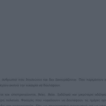
οι άνθρωποι που δουλεύουν και δεν ξεκουράζονται. Που περιμένουν 
έχουν εκείνοι την ευκαιρία να δουλέψουν.
αι και επιστρατεύονται, θείες, θείοι, ξαδέλφια και μικρότερα αδέλφι
ερη πελατεία. Φοιτητές που «οφείλουν» να δουλέψουν τις ημέρες αρ
έξοδα στη φοιτητούπολη. Είτε ως περιστασιακό προσωπικό για να μπο